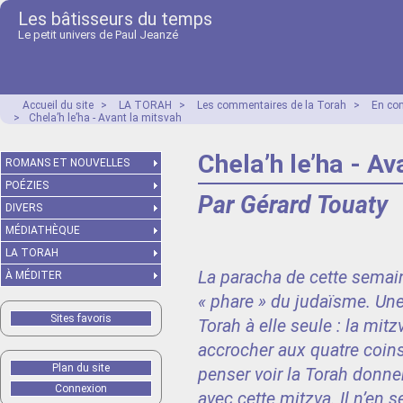
Les bâtisseurs du temps
Le petit univers de Paul Jeanzé
Accueil du site
>
LA TORAH
>
Les commentaires de la Torah
>
En co
>
Chela’h le’ha - Avant la mitsvah
Chela’h le’ha - Av
ROMANS ET NOUVELLES
POÉZIES
Par Gérard Touaty
DIVERS
MÉDIATHÈQUE
LA TORAH
La paracha de cette semai
À MÉDITER
« phare » du judaïsme. Une
Sites favoris
Torah à elle seule : la mitz
accrocher aux quatre coins
Plan du site
penser voir la Torah donn
Connexion
avec cette mitzva. Il n’en 