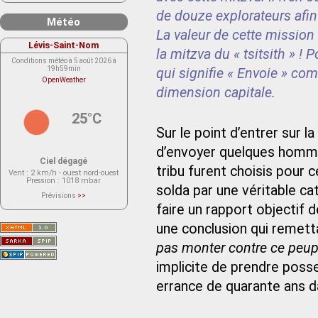
de douze explorateurs afin d
Météo
La valeur de cette mission
Lévis-Saint-Nom
la mitzva du « tsitsith » !
Conditions météo à 5 août 2026 à
19h59min
qui signifie « Envoie » com
OpenWeather
dimension capitale.
25°C
Sur le point d’entrer sur 
d’envoyer quelques homme
Ciel dégagé
tribu furent choisis pour c
Vent
: 2 km/h - ouest nord-ouest
Pression
: 1018 mbar
solda par une véritable ca
Prévisions
>>
Le service OpenWeather ne fournit
faire un rapport objectif d
actuellement aucune prévision
météorologique sur le lieu Lévis-
une conclusion qui remetta
Saint-Nom.
Veuillez consulter le message du
service ci-dessous.
pas monter contre ce peuple
(401 - Invalid API key. Please see
https://openweathermap.org/faq#error401
implicite de prendre posses
for more info.)
errance de quarante ans d