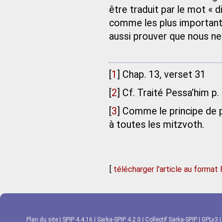
être traduit par le mot « d
comme les plus importants 
aussi prouver que nous n
[
1
]
Chap. 13, verset 31
[
2
]
Cf. Traité Pessa’him p.
[
3
]
Comme le principe de pr
à toutes les mitzvoth.
[
télécharger l'article au format
Plan du site
|
SPIP 4.4.16
|
Sarka-SPIP 4.2.0
|
Collectif Sarka-SPIP
|
GPLv3