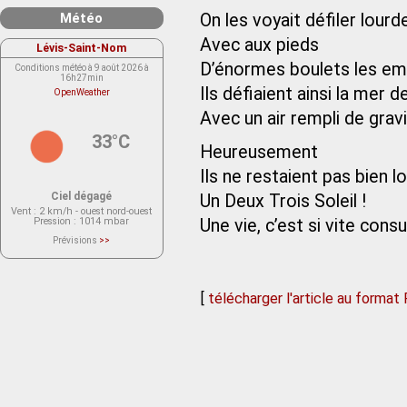
Météo
On les voyait défiler lour
Avec aux pieds
Lévis-Saint-Nom
D’énormes boulets les em
Conditions météo à 9 août 2026 à
16h27min
Ils défiaient ainsi la mer de
OpenWeather
Avec un air rempli de grav
33°C
Heureusement
Ils ne restaient pas bien 
Ciel dégagé
Un Deux Trois Soleil !
Vent
: 2 km/h - ouest nord-ouest
Pression
: 1014 mbar
Une vie, c’est si vite con
Prévisions
>>
Le service OpenWeather ne fournit
actuellement aucune prévision
météorologique sur le lieu Lévis-
Saint-Nom.
Veuillez consulter le message du
[
télécharger l'article au format
service ci-dessous.
(401 - Invalid API key. Please see
https://openweathermap.org/faq#error401
for more info.)