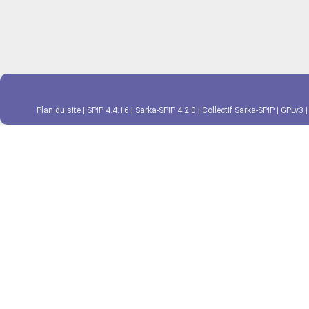
Plan du site
|
SPIP 4.4.16
|
Sarka-SPIP 4.2.0
|
Collectif Sarka-SPIP
|
GPLv3