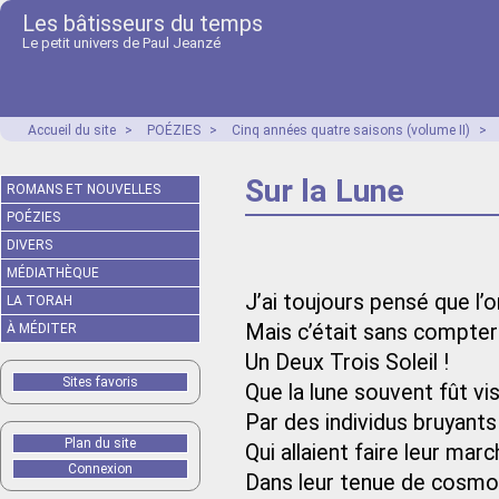
Les bâtisseurs du temps
Le petit univers de Paul Jeanzé
Accueil du site
>
POÉZIES
>
Cinq années quatre saisons (volume II)
>
Sur la Lune
ROMANS ET NOUVELLES
POÉZIES
DIVERS
MÉDIATHÈQUE
J’ai toujours pensé que l’
LA TORAH
Mais c’était sans compter
À MÉDITER
Un Deux Trois Soleil !
Sites favoris
Que la lune souvent fût vi
Par des individus bruyants
Plan du site
Qui allaient faire leur mar
Connexion
Dans leur tenue de cosm