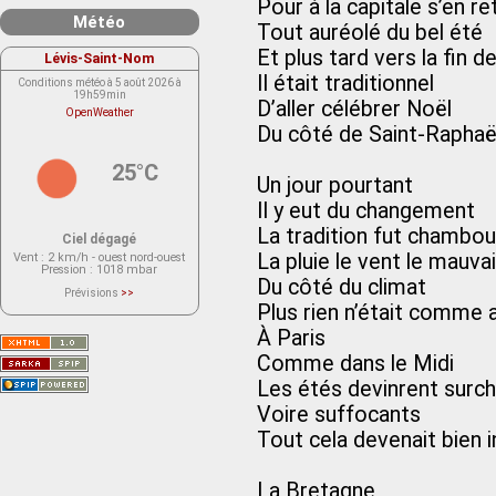
Pour à la capitale s’en r
Météo
Tout auréolé du bel été
Et plus tard vers la fin d
Lévis-Saint-Nom
Il était traditionnel
Conditions météo à 5 août 2026 à
19h59min
D’aller célébrer Noël
OpenWeather
Du côté de Saint-Raphaë
25°C
Un jour pourtant
Il y eut du changement
La tradition fut chambou
Ciel dégagé
La pluie le vent le mauv
Vent
: 2 km/h - ouest nord-ouest
Pression
: 1018 mbar
Du côté du climat
Prévisions
>>
Le service OpenWeather ne fournit
Plus rien n’était comme 
actuellement aucune prévision
météorologique sur le lieu Lévis-
À Paris
Saint-Nom.
Veuillez consulter le message du
Comme dans le Midi
service ci-dessous.
(401 - Invalid API key. Please see
Les étés devinrent surc
https://openweathermap.org/faq#error401
for more info.)
Voire suffocants
Tout cela devenait bien 
La Bretagne