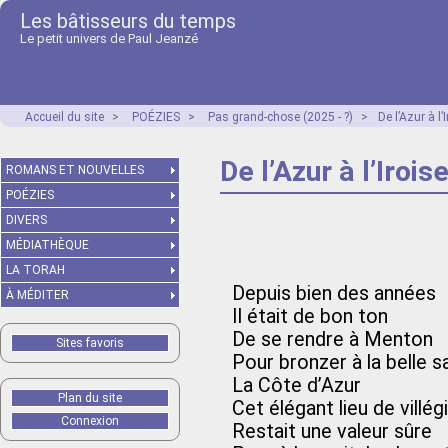
Les bâtisseurs du temps
Le petit univers de Paul Jeanzé
Accueil du site
>
POÉZIES
>
Pas grand-chose (2025 - ?)
>
De l’Azur à l’
De l’Azur à l’Irois
ROMANS ET NOUVELLES
POÉZIES
DIVERS
MÉDIATHÈQUE
LA TORAH
Depuis bien des années
À MÉDITER
Il était de bon ton
De se rendre à Menton
Sites favoris
Pour bronzer à la belle s
La Côte d’Azur
Plan du site
Cet élégant lieu de villég
Connexion
Restait une valeur sûre