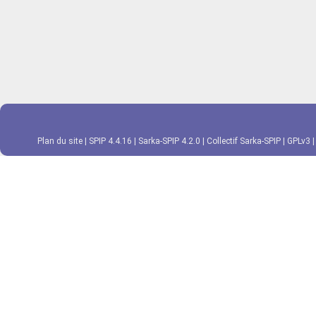
Plan du site
|
SPIP 4.4.16
|
Sarka-SPIP 4.2.0
|
Collectif Sarka-SPIP
|
GPLv3