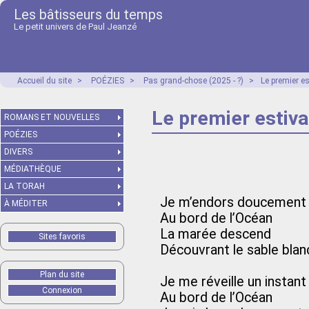
Les bâtisseurs du temps
Le petit univers de Paul Jeanzé
Accueil du site
>
POÉZIES
>
Pas grand-chose (2025 - ?)
>
Le premier es
Le premier estiva
ROMANS ET NOUVELLES
POÉZIES
DIVERS
MÉDIATHÈQUE
LA TORAH
Je m’endors doucement
À MÉDITER
Au bord de l’Océan
La marée descend
Sites favoris
Découvrant le sable blan
Plan du site
Je me réveille un instant
Connexion
Au bord de l’Océan