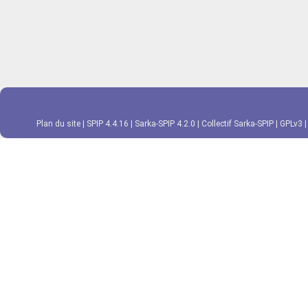
Plan du site
|
SPIP 4.4.16
|
Sarka-SPIP 4.2.0
|
Collectif Sarka-SPIP
|
GPLv3