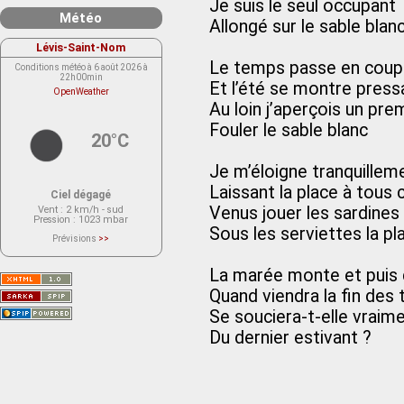
Je suis le seul occupant
Météo
Allongé sur le sable blan
Lévis-Saint-Nom
Le temps passe en coup
Conditions météo à 6 août 2026 à
22h00min
Et l’été se montre press
OpenWeather
Au loin j’aperçois un pre
Fouler le sable blanc
20°C
Je m’éloigne tranquillem
Laissant la place à tous
Ciel dégagé
Venus jouer les sardine
Vent
: 2 km/h - sud
Pression
: 1023 mbar
Sous les serviettes la pl
Prévisions
>>
Le service OpenWeather ne fournit
actuellement aucune prévision
météorologique sur le lieu Lévis-
La marée monte et puis
Saint-Nom.
Veuillez consulter le message du
Quand viendra la fin des
service ci-dessous.
(401 - Invalid API key. Please see
Se souciera-t-elle vraim
https://openweathermap.org/faq#error401
for more info.)
Du dernier estivant ?