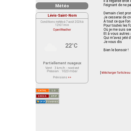
Il a regardé droit
Feignant de ne p
Météo
Demain c’est pro
Lévis-Saint-Nom
Je cesserai de cr
À tout ce que l’on
Conditions météo à 7 août 2026 à
12h31min
Pour toutes les f
Où je me suis sen
OpenWeather
Et à vous autres
Qui m’avez jeté d
Je vous dis
22°C
Bien le bonsoir !
Partiellement nuageux
Vent
: 3 km/h - nord-est
Pression
: 1023 mbar
[
télécharger l'article a
Prévisions
>>
Le service OpenWeather ne fournit
actuellement aucune prévision
météorologique sur le lieu Lévis-
Saint-Nom.
Veuillez consulter le message du
service ci-dessous.
(401 - Invalid API key. Please see
https://openweathermap.org/faq#error401
for more info.)