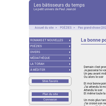
Les bâtisseurs du temps
Le petit univers de Paul Jeanzé
Accueil du site
>
POÉZIES
>
Pas grand-chose (2025
La bonne p
ROMANS ET NOUVELLES
POÉZIES
DIVERS
MÉDIATHÈQUE
LA TORAH
Demain c’est pro
À MÉDITER
Je passerai te voi
Un peu avant mid
Ou alors le soir
Sites favoris
Et moi bonne poi
J’ai attendu le mi
Attendu le soir
Et même toute la 
Plan du site
Connexion
Un mois plus tar
J’ai croisé son r