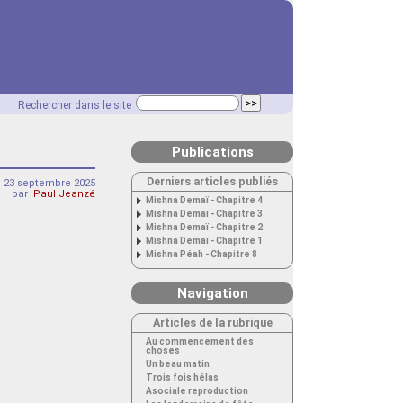
Rechercher dans le site
Publications
Derniers articles publiés
 23 septembre 2025
par
Paul Jeanzé
Mishna Demaï - Chapitre 4
Mishna Demaï - Chapitre 3
Mishna Demaï - Chapitre 2
Mishna Demaï - Chapitre 1
Mishna Péah - Chapitre 8
Navigation
Articles de la rubrique
Au commencement des
choses
Un beau matin
Trois fois hélas
Asociale reproduction