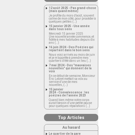
12 août 2025 - Pas grand-chose
(mais quand même)
Je profite du mois d’août, souvent
calme de mon côté, pour procéder à
quelques petites (…)
15 janvier 2025 - Une année
dans tous sens
Mercredi 15 janvier 2025
Une nouvelle année commence, et
fidèle à mes habitudes depuis dix
ans (…)
16 juin 2024 - Des Poézies qui
repartent dans le bon sens
Nous voici arrivés au mois de juin
et je m’apprête à prendre mes
quartiers d’été dans un lieu (…)
7 mai 2024 - Des "mauvaises
nouvelles" qui donnent de la
voix
En ce début de semaine, Monsieur
Éric Lebret mettait sa voix au
service d’une de mes
nouvelles, (…)
15 janvier
2024 - Convalescence : les
poézies de l’année 2023
Quand bien même notre corps
aurait besoin d’une petite pause
pour quelques réparations (…)
Top Articles
Au hasard
Le quartier de la gare