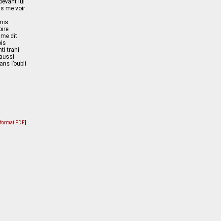
 devant lui
as me voir
mis
oire
 me dit
ois
ti trahi
 aussi
ans l’oubli
u format PDF
]