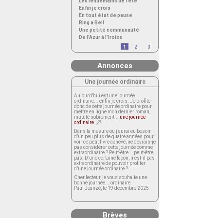
Les lendemains de fête
Enfin je crois
En tout état de pause
Ring a Bell
Une petite communauté
De l’Azur à l’Iroise
1
2
3
Annonces
Une journée ordinaire
Aujourd’hui est une journée
ordinaire... enfin je crois. Je profite
donc de cette journée ordinaire pour
mettre en ligne mon dernier roman,
intitulé sobrement...
une journée
ordinaire
.
Dans la mesure où j’aurai eu besoin
d’un peu plus de quatre années pour
voir ce petit livre achevé, ne devrais-je
pas considérer cette journée comme
extraordinaire ? Peut-être... peut-être
pas. D’une certaine façon, n’est-il pas
extraordinaire de pouvoir profiter
d’une journée ordinaire ?
Cher lecteur, je vous souhaite une
bonne journée... ordinaire.
Paul Jeanzé, le 19 décembre 2025
Brèves