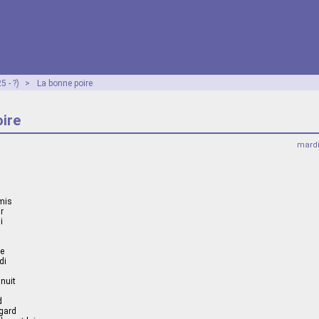
 - ?)
>
La bonne poire
oire
mardi
mis
r
i
re
di
nuit
d
egard