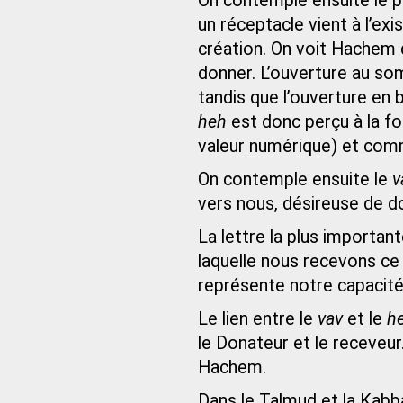
On contemple ensuite le 
un réceptacle vient à l’exi
création. On voit Hachem d
donner. L’ouverture au s
tandis que l’ouverture en b
heh
est donc perçu à la fo
valeur numérique) et comm
On contemple ensuite le
v
vers nous, désireuse de d
La lettre la plus importan
laquelle nous recevons ce
représente notre capacit
Le lien entre le
vav
et le
h
le Donateur et le receveur
Hachem.
Dans le Talmud et la Kabba