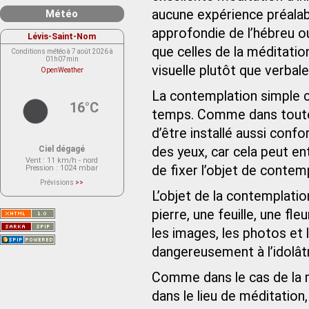
aucune expérience préalab
Météo
approfondie de l’hébreu o
Lévis-Saint-Nom
que celles de la méditation
Conditions météo à 7 août 2026 à
01h07min
visuelle plutôt que verbale
OpenWeather
La contemplation simple c
16°C
temps. Comme dans toutes
d’être installé aussi confo
Ciel dégagé
des yeux, car cela peut ent
Vent
: 11 km/h - nord
de fixer l’objet de contem
Pression
: 1024 mbar
Prévisions
>>
Le service OpenWeather ne fournit
L’objet de la contemplatio
actuellement aucune prévision
météorologique sur le lieu Lévis-
pierre, une feuille, une fle
Saint-Nom.
Veuillez consulter le message du
service ci-dessous.
les images, les photos et 
(401 - Invalid API key. Please see
https://openweathermap.org/faq#error401
dangereusement à l’idolâtr
for more info.)
Comme dans le cas de la mé
dans le lieu de méditation,