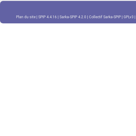
Plan du site
|
SPIP 4.4.16
|
Sarka-SPIP 4.2.0
|
Collectif Sarka-SPIP
|
GPLv3