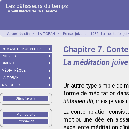
Les bâtisseurs du temps
Le petit univers de Paul Jeanzé
Accueil du site
>
LA TORAH
>
Pensée juive
>
1982 - La méditation juiv
Chapitre 7. Cont
ROMANS ET NOUVELLES
POÉZIES
La méditation juive
DIVERS
MÉDIATHÈQUE
LA TORAH
Un autre type simple de m
À MÉDITER
forme de méditation dans 
Sites favoris
hitbonenuth
, mais je vais 
La contemplation consiste 
Plan du site
mot ou une idée, en laissant
Connexion
excellente méditation d’in