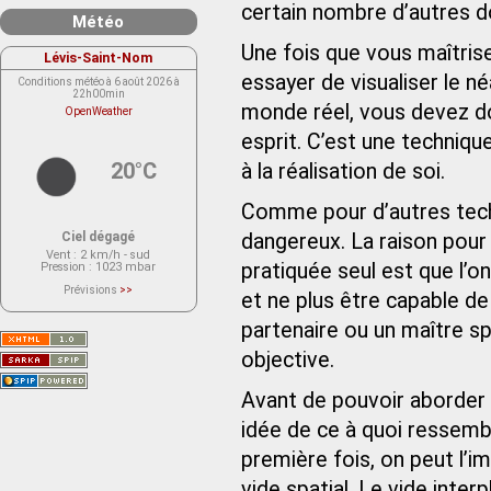
certain nombre d’autres d
Météo
Une fois que vous maîtrise
Lévis-Saint-Nom
essayer de visualiser le né
Conditions météo à 6 août 2026 à
22h00min
monde réel, vous devez do
OpenWeather
esprit. C’est une techniqu
20°C
à la réalisation de soi.
Comme pour d’autres tech
Ciel dégagé
dangereux. La raison pour 
Vent
: 2 km/h - sud
pratiquée seul est que l’o
Pression
: 1023 mbar
Prévisions
>>
et ne plus être capable de 
Le service OpenWeather ne fournit
actuellement aucune prévision
partenaire ou un maître spi
météorologique sur le lieu Lévis-
Saint-Nom.
Veuillez consulter le message du
objective.
service ci-dessous.
(401 - Invalid API key. Please see
https://openweathermap.org/faq#error401
Avant de pouvoir aborder 
for more info.)
idée de ce à quoi ressembl
première fois, on peut l’
vide spatial. Le vide inte