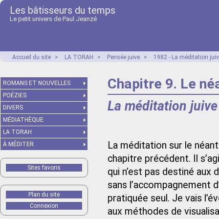
Les bâtisseurs du temps
Le petit univers de Paul Jeanzé
Accueil du site
>
LA TORAH
>
Pensée juive
>
1982 - La méditation juiv
Chapitre 9. Le né
ROMANS ET NOUVELLES
POÉZIES
La méditation juive
DIVERS
MÉDIATHÈQUE
LA TORAH
La méditation sur le néant
À MÉDITER
chapitre précédent. Il s’ag
Sites favoris
qui n’est pas destiné aux 
sans l’accompagnement d’u
Plan du site
pratiquée seul. Je vais l’é
Connexion
aux méthodes de visualis