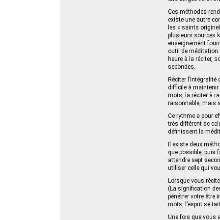
Ces méthodes rendro
existe une autre co
les « saints origine
plusieurs sources k
enseignement fournit
outil de méditation
heure à la réciter, 
secondes.
Réciter l’intégrali
difficile à mainten
mots, la réciter à 
raisonnable, mais 
Ce rythme a pour eff
très différent de c
définissent la médi
Il existe deux mét
que possible, puis 
attendre sept seco
utiliser celle qui v
Lorsque vous récitez
(La signification d
pénétrer votre être 
mots, l’esprit se ta
Une fois que vous a