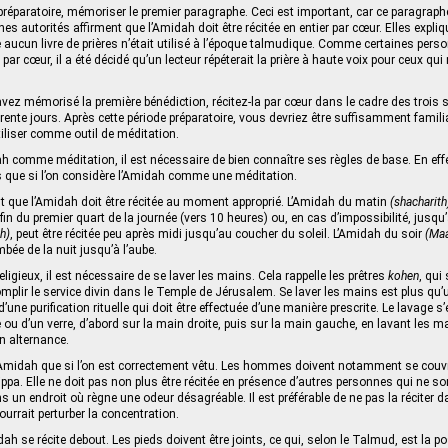
réparatoire, mémoriser le premier paragraphe. Ceci est important, car ce paragraphe 
es autorités affirment que l’Amidah doit être récitée en entier par cœur. Elles expliq
e aucun livre de prières n’était utilisé à l’époque talmudique. Comme certaines per
 par cœur, il a été décidé qu’un lecteur répéterait la prière à haute voix pour ceux qu
vez mémorisé la première bénédiction, récitez-la par cœur dans le cadre des trois s
ente jours. Après cette période préparatoire, vous devriez être suffisamment famili
tiliser comme outil de méditation.
dah comme méditation, il est nécessaire de bien connaître ses règles de base. En effe
s que si l’on considère l’Amidah comme une méditation.
st que l’Amidah doit être récitée au moment approprié. L’Amidah du matin
(shacharith
 fin du premier quart de la journée (vers 10 heures) ou, en cas d’impossibilité, jusqu
h)
, peut être récitée peu après midi jusqu’au coucher du soleil. L’Amidah du soir
(Maa
mbée de la nuit jusqu’à l’aube.
eligieux, il est nécessaire de se laver les mains. Cela rappelle les prêtres
kohen
, qui
plir le service divin dans le Temple de Jérusalem. Se laver les mains est plus qu’
 d’une purification rituelle qui doit être effectuée d’une manière prescrite. Le lavage s
 ou d’un verre, d’abord sur la main droite, puis sur la main gauche, en lavant les m
en alternance.
l’Amidah que si l’on est correctement vêtu. Les hommes doivent notamment se couvri
ppa. Elle ne doit pas non plus être récitée en présence d’autres personnes qui ne s
un endroit où règne une odeur désagréable. Il est préférable de ne pas la réciter d
urrait perturber la concentration.
idah se récite debout. Les pieds doivent être joints, ce qui, selon le Talmud, est la 