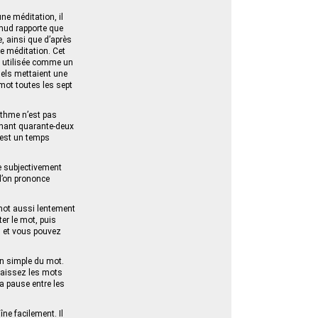
ne méditation, il
lmud rapporte que
e, ainsi que d’après
ne méditation. Cet
re utilisée comme un
nels mettaient une
 mot toutes les sept
ythme n’est pas
tenant quarante-deux
’est un temps
le subjectivement
 l’on prononce
mot aussi lentement
er le mot, puis
, et vous pouvez
ion simple du mot.
 Laissez les mots
la pause entre les
ne facilement. Il