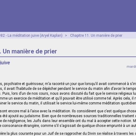
82 - La méditation juive (Aryel Kaplan)
>
Chapitre 11. Un manière de prier
. Un manière de prier
juive
mardi
, psychiatre et guérisseur, m’a raconté un jour que lorsqu’il avait commencé à s’i
es, il avait l’habitude de se dépêcher pendant le service du matin afin d’avoir le temp
 Puis, lors d’un de nos cours, nous avons discuté du fait que le service religieux l
mme un exercice de méditation et qu’il pouvait être utilisé comme tel. Après cela, il m
iner le service du matin, il utilisait le service lui-même comme méditation quotidie
ont encore mal à l’aise avec la méditation. Ils considèrent que c’est quelque chose
i a été ajouté au judaïsme. Bien que de nombreuses sources traditionnelles traitent 
cle de négligence, les Juifs dans leur ensemble ont du mal à accepter cette notion.
ne consonance étrangère, comme s’il s’agissait de quelque chose emprunté à un au
ière la plus courante pour un Juif de se rapprocher du Divin se réalise à travers les 