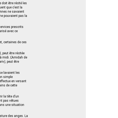
doit être récité les
uent que c’est la
sonnes ne savaient
i ne pouvaient pas la
ervices prescrits
arisé avec ce
t, certaines de ces
)
, peut être récitée
’à midi. L’Amidah de
riv)
, peut être
 se lavaient les
un simple
’effectue en versant
ains de cette
r la tête d’un
ont pas vêtues
ans une situation
posture des anges. La