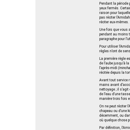
Pendant la période p
yeux fermés. Certain
raison pour laquell
pas réciter l’Amidah
réciter eux-mêmes.
Une fois que vous a
pendant au moins tr
paragraphe pour l’u
Pour utiliser l’Ami
règles n’ont de sen
La première règle e
de l’aube jusqu’à la
l’après-midi
(mincha
récitée depuis la to
Avant tout service r
mains avant d’accom
nettoyage ; il s’agit
de l’eau d’une tasse
manière trois fois 
On ne peut réciter 
chapeau ou d’une ki
décemment, ou dans 
où quelque chose po
Par définition, l’Am