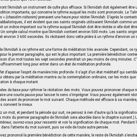
nt l’Amidah un instrument de culte plus efficace. Si l’Amidah doit également être u
ndition importante, qui concerne le rythme auquel les mots sont prononcés. Le Ta
ls »
(chasidim rishonim)
prenaient une heure pour réciter l’Amidah. D’après le context
abbalistiques, il est évident que ces saints originels utilisaient l’Amidah comme u
 un indice important sur le rythme auquel l’Amidah doit être récitée si elle doit êt
. Un simple calcul montre que l’Amidah contient environ 500 mots. Les saints origi
soit environ 3 600 secondes. Ils récitaient donc cette prière à un rythme d’environ un
té de l’Amidah à ce rythme est une forme de méditation très avancée. Cependant, ce r
ir pour le premier paragraphe, qui est le plus important. La première bénédiction con
raison d’un mot toutes les sept secondes prendrait un peu moins de cinq minutes. C
suffisamment long pour entrer dans un état de méditation profonde.
et d’apaiser l’esprit de manière très profonde. Il s’agit d’un état méditatif qui semb
elui obtenu par la méditation mantra ou la contemplation ordinaire, car les mots que
tation à chaque instant.
hodes de base pour rythmer la récitation des mots. Vous pouvez prononcer chaque 
faire une courte pause pour laisser le sens s’imprégner. Vous pouvez également récit
ndes avant de prononcer le mot suivant. Chaque méthode est efficace à sa manière
ous convient le mieux.
 un mot, et pendant la période qui suit, ne pensez à rien d’autre qu’à la significat
es mots du premier paragraphe de l’Amidah sera abordée dans le chapitre suivant.)
intérieur, ouvrez-vous pour ressentir et voir la signification de chaque mot. Pendant 
it dans l’attente du mot suivant, puis se vide de toute autre pensée.
vez prononcé la première bénédiction de cette manière, le reste de l’Amidah s’enchaî