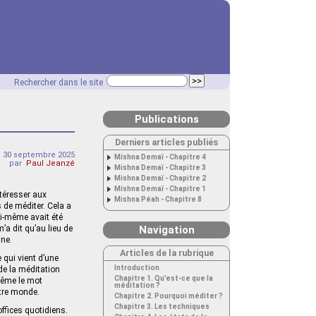
Rechercher dans le site
Publications
Derniers articles publiés
 30 septembre 2025
Mishna Demaï - Chapitre 4
par
Paul Jeanzé
Mishna Demaï - Chapitre 3
Mishna Demaï - Chapitre 2
Mishna Demaï - Chapitre 1
ntéresser aux
Mishna Péah - Chapitre 8
s de méditer. Cela a
ui-même avait été
’a dit qu’au lieu de
Navigation
nne.
Articles de la rubrique
 qui vient d’une
Introduction
de la méditation
Chapitre 1. Qu’est-ce que la
 Même le mot
méditation ?
tre monde.
Chapitre 2. Pourquoi méditer ?
Chapitre 3. Les techniques
offices quotidiens.