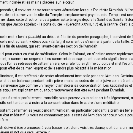
ement inclinée et les mains placées sur le cœur.
ssible, il convient de se tourner vers Jérusalem lorsque l’on récite l’Amidah. Si l’o
ent de se tourner vers le site du Temple. L’emplacement physique du Temple est une
ourner dans cette direction aide à puiser cette énergie depuis le Saint des Saints. Se
droit que Jacob appelait « la porte du ciel » (Berechit XXVIII, 17) et, à ce titre, c’est la
ce le mot « béni »
(barukh)
au début et à la fin du premier paragraphe, il convient de f
ce le mot suivant, « êtes-vous »
(attah)
, il convient de s’incliner à partir de la taille.
à la fin du
Modim
, qui est l’avant-dernière section de l’Amidah.
ntiel pour entrer en état de méditation. Selon le Talmud, on s’incline assez rapideme
ment, « comme un serpent ». Les commentaires expliquent que cela signifie lever d’ab
que l’on se redresse de cette manière, cela ralentit le rythme du corps et met l’espri
our effet de calmer l’esprit et de le rendre plus réceptif à la méditation.
inclinaison, il est préférable de rester absolument immobile pendant l’Amidah. Certa
er et de se balancer pendant cette prière, mais les codes de la loi juive considèrent
 nerveuse que comme un moyen d’améliorer sa concentration. Les kabbalistes e
s stipulent explicitement que tout mouvement doit être évité pendant l’Amidah.
 pas à rester parfaitement immobile, vous pouvez vous balancer très légèrement, 
fs ont tendance à nuire à la concentration dans le cadre d’une méditation.
portant de fermer les yeux pendant l’Amidah, en particulier pendant la première bénéd
 état méditatif. Si vous ne connaissez pas le reste de l’Amidah par cœur, vous pouv
rières.
h doivent être prononcés à voix basse, soit d’une voix très douce, soit dans un mu
térieur plutôt que vers l’extérieur.