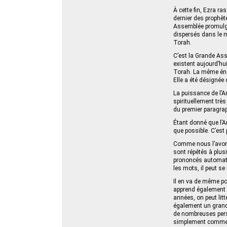
À cette fin, Ezra r
dernier des prophè
Assemblée promulgua
dispersés dans le m
Torah.
C’est la Grande Ass
existent aujourd’hu
Torah. La même éner
Elle a été désignée 
La puissance de l’
spirituellement très
du premier paragrap
Étant donné que l’A
que possible. C’est 
Comme nous l’avons
sont répétés à plusi
prononcés automatiq
les mots, il peut se
Il en va de même po
apprend également à
années, on peut litt
également un grand 
de nombreuses perso
simplement comme un