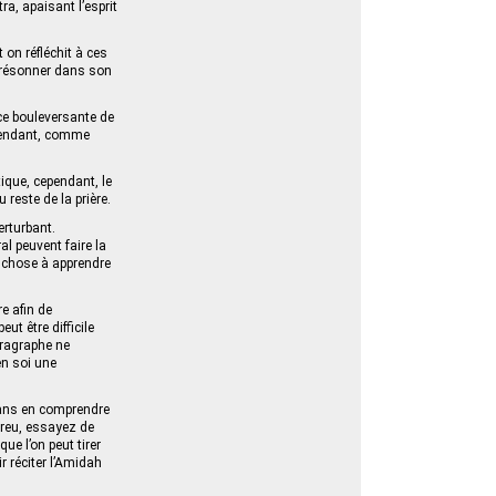
, apaisant l’esprit
 on réfléchit à ces
ts résonner dans son
ce bouleversante de
Cependant, comme
tique, cependant, le
 reste de la prière.
erturbant.
l peuvent faire la
e chose à apprendre
e afin de
ut être difficile
aragraphe ne
en soi une
 sans en comprendre
breu, essayez de
que l’on peut tirer
r réciter l’Amidah