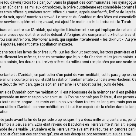
rie (ou
davens
) trois fois par jour. Dans la plupart des communautés, les synagogu
 Bien sûr, dans les milieux orthodoxes, la prière quotidienne est considérée comme l
es trois offices quotidiens sont l’office du matin, appelé
shacharith
; l’office de l’aprè
ice du soir, appelé
maariv
ou
arevith
. Le service du Chabbat et des fêtes est essentie
me service supplémentaire,
musaf
, est ajouté le matin après la lecture de la Torah.
es est centré sur l’Amidah, qui signifie littéralement « ce qui implique de se tenir 
silencieuse qui doit être récitée debout. À l’origine, elle comprenait dix-huit prières e
d’où son autre nom,
Shemoneh Esreh
, qui signifie littéralement « les dix-huit ». Au pr
é ajoutée, rendant cette appellation inexacte.
ans tous les livres de prières juifs. Sur les dix-huit sections, les trois premières et 
tiellement les mêmes, tant en semaine que le jour du Chabbat et les jours saints. 
ours saints, les douze (ou treize) prières du milieu sont remplacées par une seule se
.
portante de l’Amidah, en particulier d’un point de vue méditatif, est le paragraphe d’o
 en une courte prière qui établit la relation fondamentale du fidèle avec Hachem. C
e début de l’Amidah, que ce soit en semaine, le Chabbat ou les jours de fête.
partie de l’Amidah comme méditation, il est nécessaire de la mémoriser. Il est préférab
 possède un immense pouvoir spirituel. Si l’on ne connaît pas l’hébreu, il est permis de
 toute autre langue. Les mots ont un pouvoir dans toutes les langues, mais pas a
our utiliser l’Amidah comme méditation, il faut être capable de la réciter dans la lang
cation.
ée juste avant la fin de la période prophétique, il y a deux mille cinq cents ans, pen
ple à Jérusalem. Ezra était revenu de Babylonie en Terre Sainte et ralliait le peupl
 de vie viable. Jérusalem et la Terre Sainte avaient été réduites en cendres par 
, et c’est sur ces cendres qu’Ezra et ses disciples ont reconstruit le judaïsme.