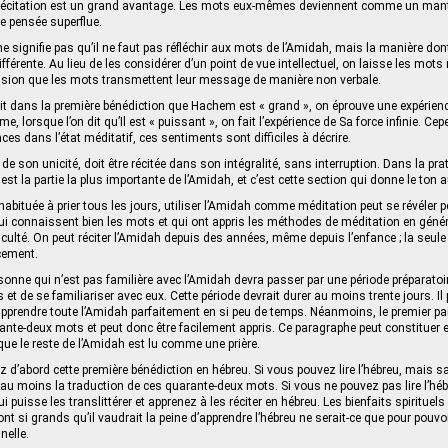
récitation est un grand avantage. Les mots eux-mêmes deviennent comme un mantra
ute pensée superflue.
e signifie pas qu’il ne faut pas réfléchir aux mots de l’Amidah, mais la manière dont
fférente. Au lieu de les considérer d’un point de vue intellectuel, on laisse les mo
ession que les mots transmettent leur message de manière non verbale.
 dit dans la première bénédiction que Hachem est « grand », on éprouve une expérien
, lorsque l’on dit qu’Il est « puissant », on fait l’expérience de Sa force infinie. 
es dans l’état méditatif, ces sentiments sont difficiles à décrire.
de son unicité, doit être récitée dans son intégralité, sans interruption. Dans la pra
st la partie la plus importante de l’Amidah, et c’est cette section qui donne le ton au
abituée à prier tous les jours, utiliser l’Amidah comme méditation peut se révéler p
 connaissent bien les mots et qui ont appris les méthodes de méditation en généra
ficulté. On peut réciter l’Amidah depuis des années, même depuis l’enfance ; la seul
acement.
onne qui n’est pas familière avec l’Amidah devra passer par une période préparatoir
t de se familiariser avec eux. Cette période devrait durer au moins trente jours. Il pe
apprendre toute l’Amidah parfaitement en si peu de temps. Néanmoins, le premier p
te-deux mots et peut donc être facilement appris. Ce paragraphe peut constituer 
que le reste de l’Amidah est lu comme une prière.
ez d’abord cette première bénédiction en hébreu. Si vous pouvez lire l’hébreu, mais
au moins la traduction de ces quarante-deux mots. Si vous ne pouvez pas lire l’hé
 puisse les translittérer et apprenez à les réciter en hébreu. Les bienfaits spirituels 
t si grands qu’il vaudrait la peine d’apprendre l’hébreu ne serait-ce que pour pouvoi
nelle.