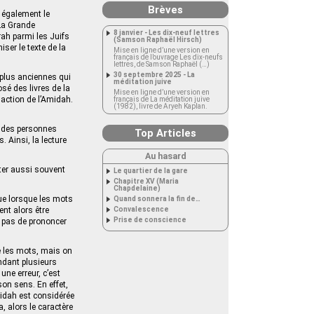
Brèves
 également le
 La Grande
8 janvier - Les dix-neuf lettres
ah parmi les Juifs
(Samson Raphaël Hirsch)
ser le texte de la
Mise en ligne d’une version en
français de l’ouvrage Les dix-neufs
lettres, de Samson Raphaël (…)
30 septembre 2025 - La
 plus anciennes qui
méditation juive
sé des livres de la
Mise en ligne d’une version en
daction de l’Amidah.
français de La méditation juive
(1982), livre de Aryeh Kaplan.
r des personnes
Top Articles
. Ainsi, la lecture
.
Au hasard
ter aussi souvent
Le quartier de la gare
Chapitre XV (Maria
Chapdelaine)
ue lorsque les mots
Quand sonnera la fin de…
ent alors être
Convalescence
Prise de conscience
e pas de prononcer
e les mots, mais on
ndant plusieurs
une erreur, c’est
son sens. En effet,
midah est considérée
 alors le caractère