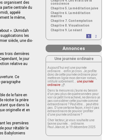
Chapitre 4. Les états de la
es organisent des
conscience
a partie centrale du
Chapitre 5. La méditation juive
s-midi, appelé
Chapitre 6. La méditation
mantra
llement le même,
Chapitre 7. Contemplation
Chapitre 8. Visualisation
debout ». L’Amidah
Chapitre 9. Le néant
t supplications les
1
2
emier siècle, une dix-
Annonces
les trois dernières
Une journée ordinaire
Cependant, le jour
ction relative au
Aujourd’hui est une journée
ordinaire... enfin je crois. Je profite
donc de cette journée ordinaire pour
uverture. Ce
mettre en ligne mon dernier roman,
e paragraphe
intitulé sobrement...
une journée
ordinaire
.
Dans la mesure où j’aurai eu besoin
d’un peu plus de quatre années pour
le de le faire en
voir ce petit livre achevé, ne devrais-je
 réciter la prière
pas considérer cette journée comme
extraordinaire ? Peut-être... peut-être
utant que dans la
pas. D’une certaine façon, n’est-il pas
ue originelle et en
extraordinaire de pouvoir profiter
d’une journée ordinaire ?
Cher lecteur, je vous souhaite une
dant les premières
bonne journée... ordinaire.
Paul Jeanzé, le 19 décembre 2025
e pour rétablir le
les Babyloniens