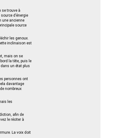
n se trouve à
 source d’énergie
lon une ancienne
 principale source
léchir les genoux.
 Cette inclinaison est
nt, mais on se
ord la tête, puis le
t dans un état plus
ines personnes ont
 cela davantage
t de nombreux
mais les
iction, afin de
ez le réciter à
rmure. La voix doit