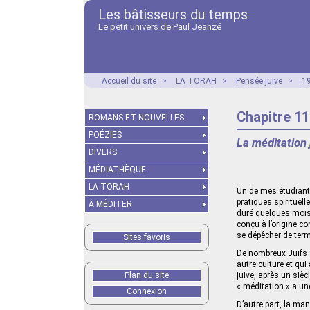
Les bâtisseurs du temps
Le petit univers de Paul Jeanzé
Accueil du site
>
LA TORAH
>
Pensée juive
>
19
Chapitre 11
ROMANS ET NOUVELLES
POÉZIES
La méditation 
DIVERS
MÉDIATHÈQUE
LA TORAH
Un de mes étudiants
pratiques spirituell
À MÉDITER
duré quelques mois.
conçu à l’origine co
se dépêcher de term
Sites favoris
De nombreux Juifs s
autre culture et qu
Plan du site
juive, après un siè
« méditation » a u
Connexion
D’autre part, la man