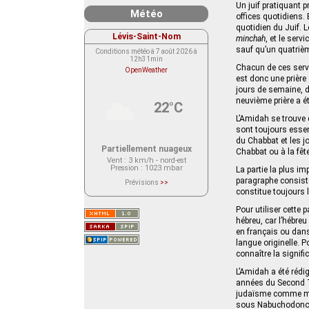
Un juif pratiquant p
Météo
offices quotidiens.
quotidien du Juif. L
Lévis-Saint-Nom
minchah
, et le serv
sauf qu’un quatriè
Conditions météo à 7 août 2026 à
12h31min
Chacun de ces servic
OpenWeather
est donc une prière 
jours de semaine, 
neuvième prière a ét
22°C
L’Amidah se trouve d
sont toujours essen
du Chabbat et les j
Partiellement nuageux
Chabbat ou à la fête
Vent
: 3 km/h - nord-est
Pression
: 1023 mbar
La partie la plus im
paragraphe consiste
Prévisions
>>
Le service OpenWeather ne fournit
constitue toujours l
actuellement aucune prévision
météorologique sur le lieu Lévis-
Pour utiliser cette 
Saint-Nom.
Veuillez consulter le message du
hébreu, car l’hébreu
service ci-dessous.
en français ou dans
(401 - Invalid API key. Please see
langue originelle. P
https://openweathermap.org/faq#error401
for more info.)
connaître la signifi
L’Amidah a été rédig
années du Second Tem
judaïsme comme mode
sous Nabuchodonosor