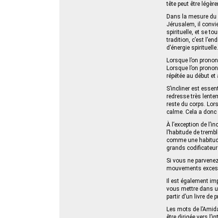
tête peut être légèr
Dans la mesure du po
Jérusalem, il convi
spirituelle, et se t
tradition, c’est l’en
d’énergie spirituelle.
Lorsque l’on pronon
Lorsque l’on pronon
répétée au début et 
S’incliner est esse
redresse très lente
reste du corps. Lors
calme. Cela a donc p
À l’exception de l’
l’habitude de trembl
comme une habitude
grands codificateur
Si vous ne parvenez
mouvements excessi
Il est également im
vous mettre dans un
partir d’un livre de p
Les mots de l’Amida
être dirigée vers l’in