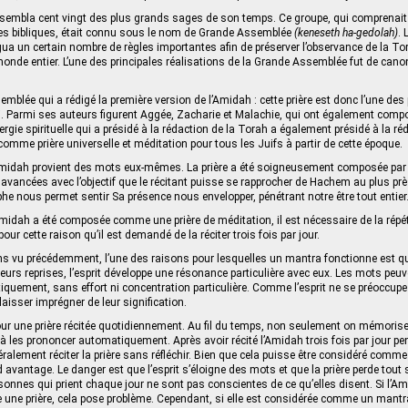
assembla cent vingt des plus grands sages de son temps. Ce groupe, qui comprenait
tes bibliques, était connu sous le nom de Grande Assemblée
(keneseth ha-gedolah)
.
 un certain nombre de règles importantes afin de préserver l’observance de la Tor
onde entier. L’une des principales réalisations de la Grande Assemblée fut de canoni
emblée qui a rédigé la première version de l’Amidah : cette prière est donc l’une des
i. Parmi ses auteurs figurent Aggée, Zacharie et Malachie, qui ont également compo
gie spirituelle qui a présidé à la rédaction de la Torah a également présidé à la ré
comme prière universelle et méditation pour tous les Juifs à partir de cette époque.
Amidah provient des mots eux-mêmes. La prière a été soigneusement composée pa
 avancées avec l’objectif que le récitant puisse se rapprocher de Hachem au plus près
he nous permet sentir Sa présence nous envelopper, pénétrant notre être tout entier
midah a été composée comme une prière de méditation, il est nécessaire de la répé
pour cette raison qu’il est demandé de la réciter trois fois par jour.
 vu précédemment, l’une des raisons pour lesquelles un mantra fonctionne est q
eurs reprises, l’esprit développe une résonance particulière avec eux. Les mots peuv
uement, sans effort ni concentration particulière. Comme l’esprit ne se préoccup
 laisser imprégner de leur signification.
ur une prière récitée quotidiennement. Au fil du temps, non seulement on mémoris
 les prononcer automatiquement. Après avoir récité l’Amidah trois fois par jour pe
éralement réciter la prière sans réfléchir. Bien que cela puisse être considéré comme 
avantage. Le danger est que l’esprit s’éloigne des mots et que la prière perde tout 
nnes qui prient chaque jour ne sont pas conscientes de ce qu’elles disent. Si l’A
e prière, cela pose problème. Cependant, si elle est considérée comme un mantra,