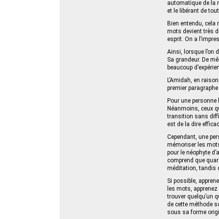
automatique de la 
et le libérant de to
Bien entendu, cela n
mots devient très di
esprit. On a l’impr
Ainsi, lorsque l’on
Sa grandeur. De même
beaucoup d’expérienc
L’Amidah, en raison 
premier paragraphe e
Pour une personne h
Néanmoins, ceux qui
transition sans dif
est de la dire effic
Cependant, une pers
mémoriser les mots e
pour le néophyte d’
comprend que quaran
méditation, tandis 
Si possible, appren
les mots, apprenez 
trouver quelqu’un qui
de cette méthode son
sous sa forme origi