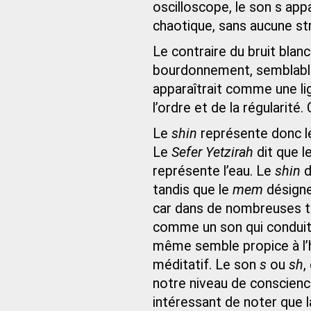
oscilloscope, le son s ap
chaotique, sans aucune st
Le contraire du bruit blanc
bourdonnement, semblable 
apparaîtrait comme une li
l’ordre et de la régularité.
Le
shin
représente donc le
Le
Sefer Yetzirah
dit que l
représente l’eau. Le
shin
d
tandis que le
mem
désigne
car dans de nombreuses tr
comme un son qui conduit à l
même semble propice à l’h
méditatif. Le son
s
ou
sh
,
notre niveau de conscienc
intéressant de noter que la