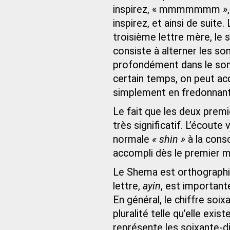
inspirez, « mmmmmmm », i
inspirez, et ainsi de suite.
troisième lettre mère, le 
consiste à alterner les so
profondément dans le so
certain temps, on peut acq
simplement en fredonnant
Le fait que les deux prem
très significatif. L’écoute
normale
« shin »
à la cons
accompli dès le premier 
Le Shema est orthograph
lettre,
ayin
, est important
En général, le chiffre so
pluralité telle qu’elle ex
représente les soixante-di