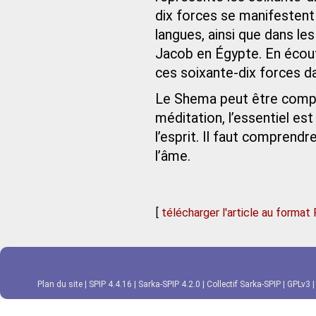
dix forces se manifestent 
langues, ainsi que dans l
Jacob en Égypte. En écout
ces soixante-dix forces dans
Le Shema peut être compri
méditation, l’essentiel es
l’esprit. Il faut comprendr
l’âme.
[
télécharger l'article au format
Plan du site
|
SPIP 4.4.16
|
Sarka-SPIP 4.2.0
|
Collectif Sarka-SPIP
|
GPLv3