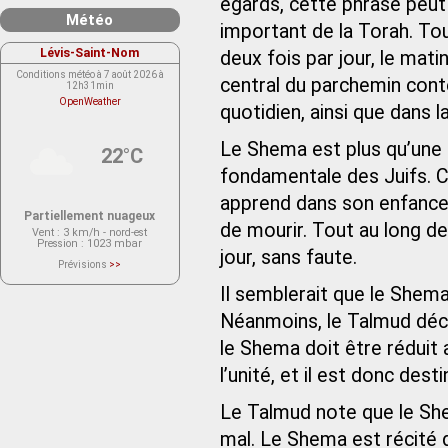
égards, cette phrase peut
Météo
important de la Torah. Tout
Lévis-Saint-Nom
deux fois par jour, le mati
Conditions météo à 7 août 2026 à
central du parchemin con
12h31min
OpenWeather
quotidien, ainsi que dans l
Le Shema est plus qu’une s
22°C
fondamentale des Juifs. C
apprend dans son enfance,
Partiellement nuageux
de mourir. Tout au long de 
Vent
: 3 km/h - nord-est
Pression
: 1023 mbar
jour, sans faute.
Prévisions
>>
Le service OpenWeather ne fournit
actuellement aucune prévision
Il semblerait que le Shema
météorologique sur le lieu Lévis-
Saint-Nom.
Néanmoins, le Talmud déco
Veuillez consulter le message du
service ci-dessous.
(401 - Invalid API key. Please see
le Shema doit être réduit 
https://openweathermap.org/faq#error401
for more info.)
l’unité, et il est donc des
Le Talmud note que le She
mal. Le Shema est récité da