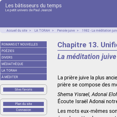
Les bâtisseurs du temps
Le petit univers de Paul Jeanzé
Accueil du site
>
LA TORAH
>
Pensée juive
>
1982 - La méditation juiv
Chapitre 13. Unifi
ROMANS ET NOUVELLES
POÉZIES
La méditation juive
DIVERS
MÉDIATHÈQUE
LA TORAH
La prière juive la plus an
À MÉDITER
prière se compose des mo
Sites favoris
Shema Yisrael, Adonaï Elo
Écoute Israël Adonaï notr
Plan du site
Connexion
Les mots eux-mêmes sont t