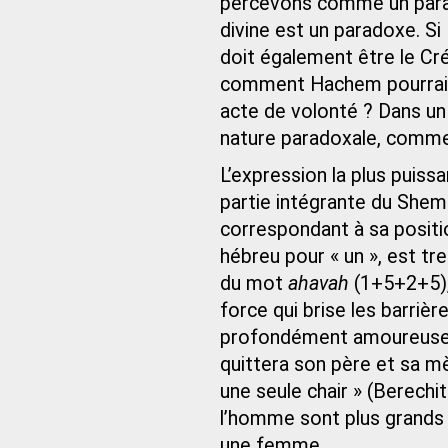
percevons comme un para
divine est un paradoxe. Si
doit également être le C
comment Hachem pourrait-i
acte de volonté ? Dans un 
nature paradoxale, comme
L’expression la plus puiss
partie intégrante du Shem
correspondant à sa positio
hébreu pour « un », est tr
du mot
ahavah
(1+5+2+5), 
force qui brise les barriè
profondément amoureuses 
quittera son père et sa mè
une seule chair » (Berechit
l’homme sont plus grands 
une femme.