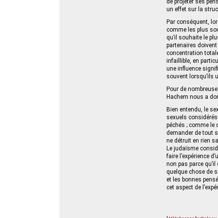
de projeter ses pen
un effet sur la stru
Par conséquent, lors
comme les plus souh
qu’il souhaite le pl
partenaires doivent 
concentration totale
infaillible, en part
une influence signi
souvent lorsqu’ils u
Pour de nombreuses 
Hachem nous a donn
Bien entendu, le s
sexuels considérés 
péchés ; comme le di
demander de tout s
ne détruit en rien sa
Le judaïsme consid
faire l’expérience 
non pas parce qu’i
quelque chose de si 
et les bonnes pensée
cet aspect de l’expé