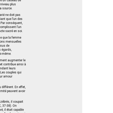
mme un cadeau de
 niveau plus
sa source.
arié ne doit pas
iant que l’un des
. Par conséquent,
ccomplissent l’un
te sacré en soi.
ique que la femme
tions mensuelles
sus de
s égards,
lui-même.
lement augmenter le
et contribue ainsi à
endant leurs
 Les couples qui
leur amour
différent. En effet,
imité peuvent avoir
ébrés, il coupait
X, 37-38). On
, il était capable