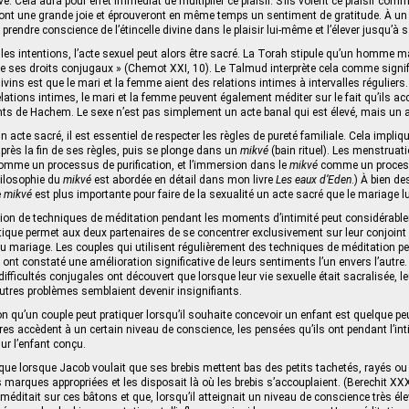
e. Cela aura pour effet immédiat de multiplier ce plaisir. S’ils voient ce plaisir co
ront une grande joie et éprouveront en même temps un sentiment de gratitude. À un
 prendre conscience de l’étincelle divine dans le plaisir lui-même et l’élever jusqu’à 
lles intentions, l’acte sexuel peut alors être sacré. La Torah stipule qu’un homme m
e ses droits conjugaux » (Chemot XXI, 10). Le Talmud interprète cela comme signif
s est que le mari et la femme aient des relations intimes à intervalles réguliers
elations intimes, le mari et la femme peuvent également méditer sur le fait qu’ils a
de Hachem. Le sexe n’est pas simplement un acte banal qui est élevé, mais un ac
n acte sacré, il est essentiel de respecter les règles de pureté familiale. Cela impl
près la fin de ses règles, puis se plonge dans un
mikvé
(bain rituel). Les menstrua
omme un processus de purification, et l’immersion dans le
mikvé
comme un proces
hilosophie du
mikvé
est abordée en détail dans mon livre
Les eaux d’Eden
.) À bien de
e
mikvé
est plus importante pour faire de la sexualité un acte sacré que le mariage 
sation de techniques de méditation pendant les moments d’intimité peut considérab
ratique permet aux deux partenaires de se concentrer exclusivement sur leur conjoint 
 du mariage. Les couples qui utilisent régulièrement des techniques de méditation p
ont constaté une amélioration significative de leurs sentiments l’un envers l’autre.
ifficultés conjugales ont découvert que lorsque leur vie sexuelle était sacralisée, 
autres problèmes semblaient devenir insignifiants.
n qu’un couple peut pratiquer lorsqu’il souhaite concevoir un enfant est quelque peu 
ires accèdent à un certain niveau de conscience, les pensées qu’ils ont pendant l’int
ur l’enfant conçu.
ue lorsque Jacob voulait que ses brebis mettent bas des petits tachetés, rayés ou z
 marques appropriées et les disposait là où les brebis s’accouplaient. (Berechit XX
éditait sur ces bâtons et que, lorsqu’il atteignait un niveau de conscience très élevé