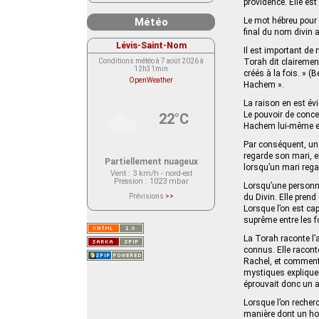
providence. Elle es
Météo
Le mot hébreu pour 
final du nom divin 
Lévis-Saint-Nom
Il est important d
Conditions météo à 7 août 2026 à
Torah dit clairemen
12h31min
créés à la fois. » 
OpenWeather
Hachem ».
La raison en est évi
Le pouvoir de conce
22°C
Hachem lui-même est
Par conséquent, un
regarde son mari, el
Partiellement nuageux
lorsqu’un mari rega
Vent
: 3 km/h - nord-est
Pression
: 1023 mbar
Lorsqu’une personne
Prévisions
>>
du Divin. Elle prend
Le service OpenWeather ne fournit
Lorsque l’on est ca
actuellement aucune prévision
météorologique sur le lieu Lévis-
suprême entre les f
Saint-Nom.
Veuillez consulter le message du
La Torah raconte l’
service ci-dessous.
connus. Elle racont
(401 - Invalid API key. Please see
https://openweathermap.org/faq#error401
Rachel, et comment 
for more info.)
mystiques expliquen
éprouvait donc un a
Lorsque l’on recherc
manière dont un ho