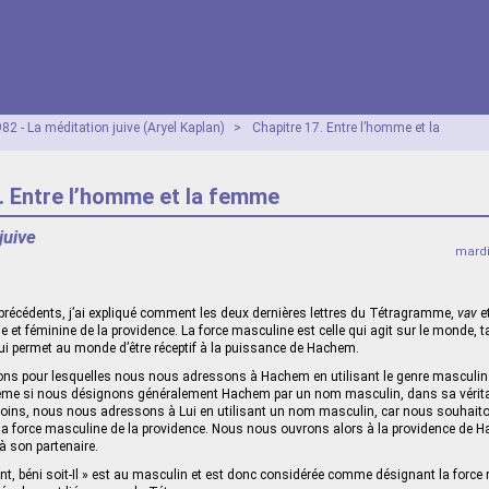
82 - La méditation juive (Aryel Kaplan)
>
Chapitre 17. Entre l’homme et la
. Entre l’homme et la femme
juive
mardi
précédents, j’ai expliqué comment les deux dernières lettres du Tétragramme,
vav
e
e et féminine de la providence. La force masculine est celle qui agit sur le monde, t
qui permet au monde d’être réceptif à la puissance de Hachem.
isons pour lesquelles nous nous adressons à Hachem en utilisant le genre masculi
même si nous désignons généralement Hachem par un nom masculin, dans sa véritab
ins, nous nous adressons à Lui en utilisant un nom masculin, car nous souhaiton
 la force masculine de la providence. Nous nous ouvrons alors à la providence de
à son partenaire.
aint, béni soit-Il » est au masculin et est donc considérée comme désignant la force