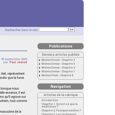
Rechercher dans le site
Publications
Derniers articles publiés
 30 septembre 2025
Mishna Demaï - Chapitre 4
par
Paul Jeanzé
Mishna Demaï - Chapitre 3
Mishna Demaï - Chapitre 2
Mishna Demaï - Chapitre 1
t
heh
, représentent
Mishna Péah - Chapitre 8
andis que la force
Navigation
n lorsque nous
le essence, Il est
Articles de la rubrique
s qu’Il agisse sur
Introduction
 Hachem, tout comme
Chapitre 1. Qu’est-ce que la
méditation ?
Chapitre 2. Pourquoi méditer ?
 masculine de la
Chapitre 3. Les techniques