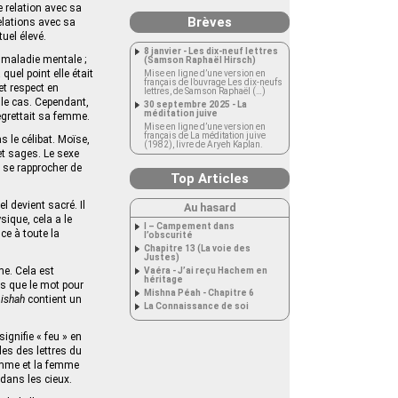
 relation avec sa
Brèves
elations avec sa
tuel élevé.
8 janvier - Les dix-neuf lettres
 maladie mentale ;
(Samson Raphaël Hirsch)
quel point elle était
Mise en ligne d’une version en
français de l’ouvrage Les dix-neufs
et respect en
lettres, de Samson Raphaël (…)
 le cas. Cependant,
30 septembre 2025 - La
méditation juive
egrettait sa femme.
Mise en ligne d’une version en
français de La méditation juive
s le célibat. Moïse,
(1982), livre de Aryeh Kaplan.
et sages. Le sexe
 se rapprocher de
Top Articles
 devient sacré. Il
Au hasard
sique, cela a le
I – Campement dans
ce à toute la
l’obscurité
Chapitre 13 (La voie des
Justes)
e. Cela est
Vaéra - J’ai reçu Hachem en
héritage
is que le mot pour
Mishna Péah - Chapitre 6
e
ishah
contient un
La Connaissance de soi
 signifie « feu » en
es des lettres du
homme et la femme
dans les cieux.