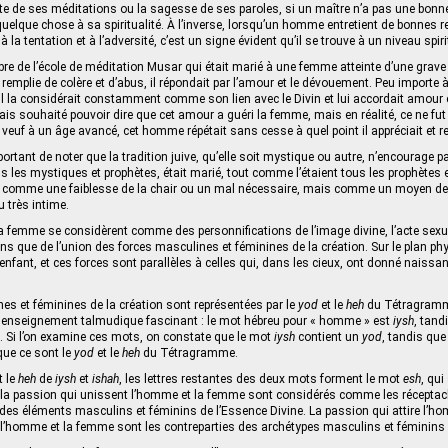
e de ses méditations ou la sagesse de ses paroles, si un maître n’a pas une bonne
elque chose à sa spiritualité. À l’inverse, lorsqu’un homme entretient de bonnes r
a tentation et à l’adversité, c’est un signe évident qu’il se trouve à un niveau spiri
e de l’école de méditation Musar qui était marié à une femme atteinte d’une grave
it remplie de colère et d’abus, il répondait par l’amour et le dévouement. Peu importe à 
il la considérait constamment comme son lien avec le Divin et lui accordait amour 
is souhaité pouvoir dire que cet amour a guéri la femme, mais en réalité, ce ne fut
u veuf à un âge avancé, cet homme répétait sans cesse à quel point il appréciait et r
ortant de noter que la tradition juive, qu’elle soit mystique ou autre, n’encourage pa
us les mystiques et prophètes, était marié, tout comme l’étaient tous les prophètes 
é comme une faiblesse de la chair ou un mal nécessaire, mais comme un moyen de
 très intime.
la femme se considèrent comme des personnifications de l’image divine, l’acte sexuel
ins que de l’union des forces masculines et féminines de la création. Sur le plan phy
enfant, et ces forces sont parallèles à celles qui, dans les cieux, ont donné naissan
es et féminines de la création sont représentées par le
yod
et le
heh
du Tétragramm
un enseignement talmudique fascinant : le mot hébreu pour « homme » est
iysh
, tand
. Si l’on examine ces mots, on constate que le mot
iysh
contient un
yod
, tandis qu
que ce sont le
yod
et le
heh
du Tétragramme.
t le
heh
de
iysh
et
ishah
, les lettres restantes des deux mots forment le mot
esh
, qui
 la passion qui unissent l’homme et la femme sont considérés comme les réceptacl
des éléments masculins et féminins de l’Essence Divine. La passion qui attire l’
 l’homme et la femme sont les contreparties des archétypes masculins et féminins 