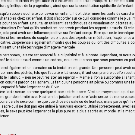
sées sur les brebis en gestation et d’influencer ainsi leurs marques. Une méditation
cture génétique de la progéniture, ainsi que sur la constitution spirituelle de l’enfant.
qu’un couple souhaite concevoir un enfant, il doit déterminer les traits de caractèr
aitables chez cet enfant. Il doit s’accorder sur ce qu’il considère comme le plus im
us pour son enfant. Ensuite, en utilisant les techniques de visualisation décrites au 
visualiser l’enfant qu’ils souhaitent concevoir pendant les rapports sexuels. Si cela
, cela peut avoir une influence positive sur l’enfant conçu. Bien que cette technique
iculier si les membres du couple ne sont pas des experts en méditation, l’expérience a
ficative. L’expérience a également montré que les couples qui ont des difficultés à c
tilisent une telle technique d’imagerie mentale.
personnes, le sexe est associé à la culpabilité et à la honte. Cependant, si nous
é le plaisir sexuel comme un cadeau, nous réaliserons que nous pouvons en profi
exe est également un domaine où la tentation est grande. Une personne peut avoir
comme des péchés, tels que l’adultère. Là encore, il faut comprendre que l’on peut s
t le Talmud, « rien ne peut résister au repentir ». Même si l’on a succombé à la tent
on cœur le pardon de Hachem. Le fait qu’une personne ait péché ou commis une fa
 capacité à faire l’expérience du Divin.
ère l’acte sexuel comme quelque chose de très sacré. C’est un moyen par lequel un
d’une grande intimité avec Hachem. Le judaïsme entoure l’acte sexuel de nombreuses r
l considère le sexe comme quelque chose de sale ou de honteux, mais parce qu’il l
sacré qu’il ne doit pas être utilisé à mauvais escient. Utilisé correctement, avec l
s, le sexe peut être l’expérience la plus pure et la plus sacrée au monde, et la médit
rience.