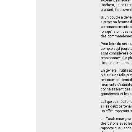
expérience méditativ
Hachem, ils en tire
profond, ils peuvent
Si un couple a de te
« priver sa femme d
commandements divin
lorsqu’ils ont des r
des commandements 
Pour faire du sexe u
compte sept jours a
sont considérées c
renaissance. (La p
l’immersion dans l
En général, l’utili
plaisir. Une telle p
renforcer les liens
moments d’intimité 
connaissaient des d
grandissait et les 
Le type de méditatio
si les deux partena
un effet important s
La Torah enseigne q
des bâtons avec les
rapporte que Jacob m