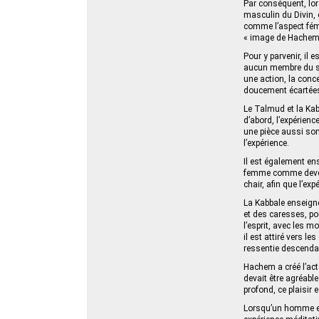
Par conséquent, lor
masculin du Divin, 
comme l’aspect fémin
« image de Hachem
Pour y parvenir, il 
aucun membre du se
une action, la conc
doucement écartée
Le Talmud et la Kab
d’abord, l’expérienc
une pièce aussi som
l’expérience.
Il est également en
femme comme devenan
chair, afin que l’exp
La Kabbale enseigne
et des caresses, po
l’esprit, avec les m
il est attiré vers l
ressentie descendan
Hachem a créé l’act
devait être agréable
profond, ce plaisir 
Lorsqu’un homme et 