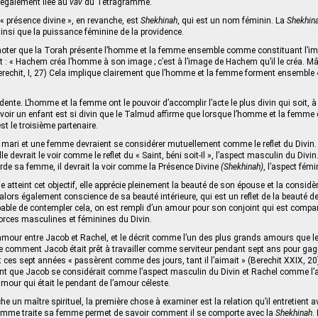
t également liée au
vav
du Tétragramme.
« présence divine », en revanche, est
Shekhinah
, qui est un nom féminin. La
Shekhin
ainsi que la puissance féminine de la providence.
e noter que la Torah présente l’homme et la femme ensemble comme constituant l’
t : « Hachem créa l’homme à son image ; c’est à l’image de Hachem qu’il le créa. Mâl
(Berechit, I, 27) Cela implique clairement que l’homme et la femme forment ensemble 
dente. L’homme et la femme ont le pouvoir d’accomplir l’acte le plus divin qui soit, à 
voir un enfant est si divin que le Talmud affirme que lorsque l’homme et la femme 
 le troisième partenaire.
 mari et une femme devraient se considérer mutuellement comme le reflet du Divi
le devrait le voir comme le reflet du « Saint, béni soit-Il », l’aspect masculin du Div
rde sa femme, il devrait la voir comme la Présence Divine
(Shekhinah)
, l’aspect fémi
 atteint cet objectif, elle apprécie pleinement la beauté de son épouse et la consid
 alors également conscience de sa beauté intérieure, qui est un reflet de la beauté d
pable de contempler cela, on est rempli d’un amour pour son conjoint qui est compa
orces masculines et féminines du Divin.
amour entre Jacob et Rachel, et le décrit comme l’un des plus grands amours que 
e comment Jacob était prêt à travailler comme serviteur pendant sept ans pour gag
ces sept années « passèrent comme des jours, tant il l’aimait » (Berechit XXIX, 20)
t que Jacob se considérait comme l’aspect masculin du Divin et Rachel comme l’as
mour qui était le pendant de l’amour céleste.
he un maître spirituel, la première chose à examiner est la relation qu’il entretient
mme traite sa femme permet de savoir comment il se comporte avec la
Shekhinah
.