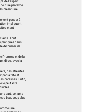
li de l’aspect
peut se percevoir
ils créent une
doivent penser à
tion impliquant
sites étant
et acte. Tout
re pratiquée dans
le détourner de
de l’homme et de la
ct direct avec la
ers, des étreintes
 par la tête et
 les caresses. Enfin,
elle peut être
nsibles.
une part, cet acte
niveau beaucoup plus
r comme une