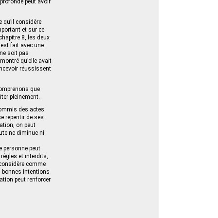
 profonde peut avoir
e qu’il considère
portant et sur ce
chapitre 8, les deux
 est fait avec une
 ne soit pas
 montré qu’elle avait
oncevoir réussissent
 comprenons que
ter pleinement.
 commis des actes
e repentir de ses
ation, on peut
ute ne diminue ni
e personne peut
ègles et interdits,
e considère comme
es bonnes intentions
ation peut renforcer