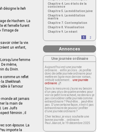
Chapitre 4. Les états de la
conscience
ah
désigne le
heh
Chapitre 5. La méditation juive
Chapitre 6. La méditation
mantra
image de Hachem. La
Chapitre 7. Contemplation
e et femelle furent
Chapitre 8. Visualisation
« l’image de
Chapitre 9. Le néant
1
2
savoir créer la vie.
créent un enfant,
Annonces
Une journée ordinaire
n. Lorsqu’une femme
in. De même,
Aujourd’hui est une journée
nin du Divin.
ordinaire... enfin je crois. Je profite
donc de cette journée ordinaire pour
ère comme un reflet
mettre en ligne mon dernier roman,
intitulé sobrement...
une journée
e la
Shekhinah
.
ordinaire
.
rable à l’amour
Dans la mesure où j’aurai eu besoin
d’un peu plus de quatre années pour
voir ce petit livre achevé, ne devrais-je
le monde ait jamais
pas considérer cette journée comme
extraordinaire ? Peut-être... peut-être
ner la main de
pas. D’une certaine façon, n’est-il pas
. Les Juifs
extraordinaire de pouvoir profiter
d’une journée ordinaire ?
pect féminin ; il
Cher lecteur, je vous souhaite une
bonne journée... ordinaire.
Paul Jeanzé, le 19 décembre 2025
 avec son épouse. La
 Peu importe la