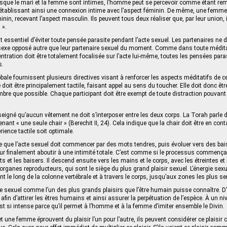
sque le mari et la femme sont intimes, l’homme peut se percevoir comme étant remp
établissant ainsi une connexion intime avec l’aspect féminin. De même, une femme 
in, recevant l’aspect masculin. Ils peuvent tous deux réaliser que, par leur union, 
 ».
est essentiel d’éviter toute pensée parasite pendant l’acte sexuel. Les partenaires ne 
xe opposé autre que leur partenaire sexuel du moment. Comme dans toute médita
entration doit être totalement focalisée sur l’acte lui-même, toutes les pensées para
s.
bale fournissent plusieurs directives visant à renforcer les aspects méditatifs de c
e doit être principalement tactile, faisant appel au sens du toucher. Elle doit donc êt
bre que possible. Chaque participant doit être exempt de toute distraction pouvant 
seigné qu’aucun vêtement ne doit s’interposer entre les deux corps. La Torah parle 
t « une seule chair » (Berechit II, 24). Cela indique que la chair doit être en conta
érience tactile soit optimale.
 que l’acte sexuel doit commencer par des mots tendres, puis évoluer vers des bais
ur finalement aboutir à une intimité totale. C’est comme si le processus commençait
ots et les baisers. Il descend ensuite vers les mains et le corps, avec les étreintes et
es organes reproducteurs, qui sont le siège du plus grand plaisir sexuel. L’énergie sexu
t le long de la colonne vertébrale et à travers le corps, jusqu’aux zones les plus se
e sexuel comme l’un des plus grands plaisirs que l’être humain puisse connaître. D’
 afin d’attirer les êtres humains et ainsi assurer la perpétuation de l’espèce. À un 
est si intense parce qu’il permet à l’homme et à la femme d’imiter ensemble le Divin.
une femme éprouvent du plaisir l’un pour l’autre, ils peuvent considérer ce plaisi