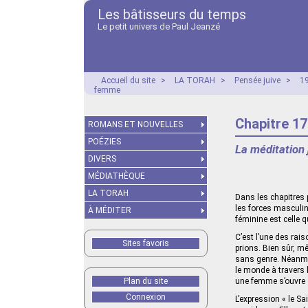
Les bâtisseurs du temps
Le petit univers de Paul Jeanzé
Accueil du site
>
LA TORAH
>
Pensée juive
>
19
femme
Chapitre 17
ROMANS ET NOUVELLES
POÉZIES
La méditation 
DIVERS
MÉDIATHÈQUE
LA TORAH
Dans les chapitres 
les forces masculin
À MÉDITER
féminine est celle 
C’est l’une des ra
Sites favoris
prions. Bien sûr, 
sans genre. Néanmo
le monde à travers
Plan du site
une femme s’ouvre 
Connexion
L’expression « le S