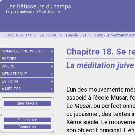
Les bâtisseurs du temps
Le petit univers de Paul Jeanzé
Accueil du site
>
LA TORAH
>
Pensée juive
>
1982 - La méditation juiv
Chapitre 18. Se 
ROMANS ET NOUVELLES
POÉZIES
La méditation juive
DIVERS
MÉDIATHÈQUE
LA TORAH
L’un des mouvements médit
À MÉDITER
associé à l’école Musar, f
Sites favoris
Le
Musar
, ou perfectionn
du judaïsme ; des textes i
Plan du site
Xème siècle. Le mouvemen
Connexion
son objectif principal. Il 