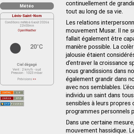
continuellement de grandi
Météo
tout au long de sa vie.
Lévis-Saint-Nom
Les relations interperson
Conditions météo à 6 août 2026 à
22h00min
mouvement Musar. Il ne suff
OpenWeather
fallait également être cap
20°C
manière possible. La colèr
jalousie étaient considé
d’entraver la croissance sp
Ciel dégagé
Vent
: 2 km/h - sud
nous grandissions dans no
Pression
: 1023 mbar
également grandir dans not
Prévisions
>>
Le service OpenWeather ne fournit
actuellement aucune prévision
avec nos semblables. L’éco
météorologique sur le lieu Lévis-
Saint-Nom.
individu un saint dans tou
Veuillez consulter le message du
service ci-dessous.
sensibles à leurs propres 
(401 - Invalid API key. Please see
https://openweathermap.org/faq#error401
for more info.)
programmes personnels pou
Dans une certaine mesure
mouvement hassidique. 