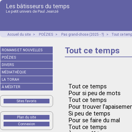
Les bâtisseurs du temps
Le petit univers de Paul Jeanzé
Accueil du site
>
POÉZIES
>
Pas grand-chose (2025 - ?)
>
Tout ce tem
Tout ce temps
ROMANS ET NOUVELLES
POÉZIES
DIVERS
MÉDIATHÈQUE
LA TORAH
Tout ce temps
À MÉDITER
Pour si peu de mots
Tout ce temps
Sites favoris
Pour trouver l’apaiseme
Si peu de temps
Plan du site
Pour se faire du mal
Connexion
Tout ce temps