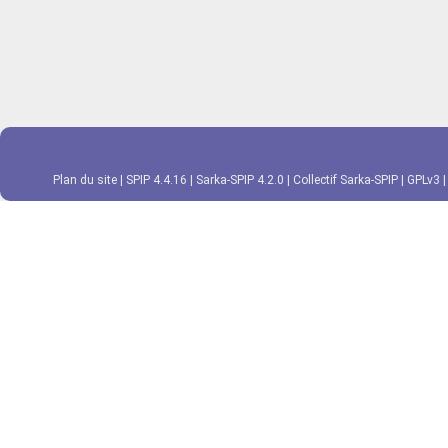
Plan du site
|
SPIP 4.4.16
|
Sarka-SPIP 4.2.0
|
Collectif Sarka-SPIP
|
GPLv3