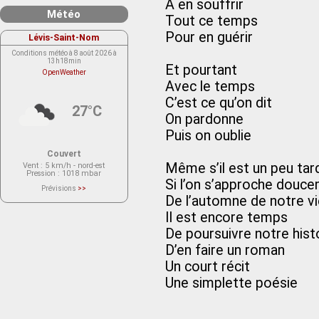
À en souffrir
Météo
Tout ce temps
Pour en guérir
Lévis-Saint-Nom
Conditions météo à 8 août 2026 à
13h18min
Et pourtant
OpenWeather
Avec le temps
C’est ce qu’on dit
27°C
On pardonne
Puis on oublie
Couvert
Même s’il est un peu tar
Vent
: 5 km/h - nord-est
Pression
: 1018 mbar
Si l’on s’approche douc
Prévisions
>>
Le service OpenWeather ne fournit
De l’automne de notre vi
actuellement aucune prévision
météorologique sur le lieu Lévis-
Il est encore temps
Saint-Nom.
Veuillez consulter le message du
De poursuivre notre hist
service ci-dessous.
(401 - Invalid API key. Please see
D’en faire un roman
https://openweathermap.org/faq#error401
for more info.)
Un court récit
Une simplette poésie