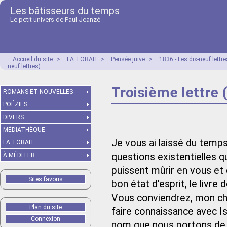
Les bâtisseurs du temps
Le petit univers de Paul Jeanzé
Accueil du site
>
LA TORAH
>
Pensée juive
>
1836 - Les dix-neuf lett
neuf lettres)
Troisième lettre 
ROMANS ET NOUVELLES
POÉZIES
DIVERS
MÉDIATHÈQUE
Je vous ai laissé du temps
LA TORAH
questions existentielles qu
À MÉDITER
puissent mûrir en vous et 
Sites favoris
bon état d’esprit, le livre
Vous conviendrez, mon che
Plan du site
faire connaissance avec Isr
Connexion
nom que nous portons de 