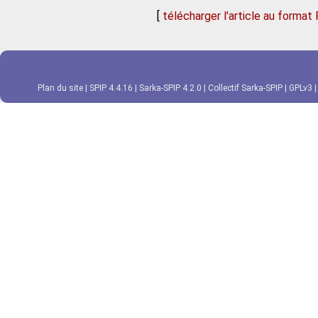
[
télécharger l'article au format
Plan du site
|
SPIP 4.4.16
|
Sarka-SPIP 4.2.0
|
Collectif Sarka-SPIP
|
GPLv3