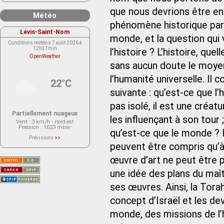
que nous devrions être en
Météo
phénomène historique parm
Lévis-Saint-Nom
monde, et la question qui vi
Conditions météo à 7 août 2026 à
12h31min
l’histoire ? L’histoire, qu
OpenWeather
sans aucun doute le moye
l’humanité universelle. Il 
22°C
suivante : qu’est-ce que l
pas isolé, il est une créat
Partiellement nuageux
les influençant à son tou
Vent
: 3 km/h - nord-est
Pression
: 1023 mbar
qu’est-ce que le monde ? Is
Prévisions
>>
Le service OpenWeather ne fournit
peuvent être compris qu’à 
actuellement aucune prévision
météorologique sur le lieu Lévis-
œuvre d’art ne peut être
Saint-Nom.
Veuillez consulter le message du
service ci-dessous.
une idée des plans du maît
(401 - Invalid API key. Please see
https://openweathermap.org/faq#error401
ses œuvres. Ainsi, la Torah
for more info.)
concept d’Israël et les dev
monde, des missions de l’hu