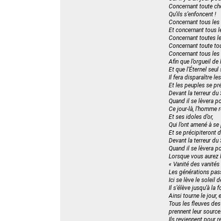
Concernant toute cho
Qu’ils s’enfoncent !
Concernant tous les 
Et concernant tous l
Concernant toutes le
Concernant toute tour
Concernant tous les n
Afin que l’orgueil d
Et que l’Éternel seul 
Il fera disparaître l
Et les peuples se pré
Devant la terreur du 
Quand il se lèvera po
Ce jour-là, l’homme r
Et ses idoles d’or,
Qui l’ont amené à se 
Et se précipiteront d
Devant la terreur du
Quand il se lèvera po
Lorsque vous aurez l
« Vanité des vanités 
Les générations pass
Ici se lève le soleil
Il s’élève jusqu’à la 
Ainsi tourne le jour,
Tous les fleuves des 
prennent leur source
Ils reviennent pour