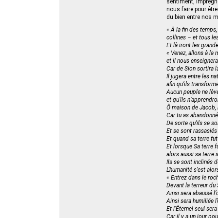
sentiment, imprégne
nous faire pour êtr
du bien entre nos m
« À la fin des temps
collines – et tous le
Et là iront les grande
« Venez, allons à la
et il nous enseigner
Car de Sion sortira l
Il jugera entre les n
afin qu’ils transform
Aucun peuple ne lève
et qu’ils n’apprendro
Ô maison de Jacob, m
Car tu as abandonné
De sorte qu’ils se so
Et se sont rassasiés
Et quand sa terre fut 
Et lorsque Sa terre f
alors aussi sa terre 
Ils se sont inclinés
L’humanité s’est alor
« Entrez dans le roc
Devant la terreur du
Ainsi sera abaissé l’
Ainsi sera humiliée 
Et l’Éternel seul sera
Car il y a un jour p