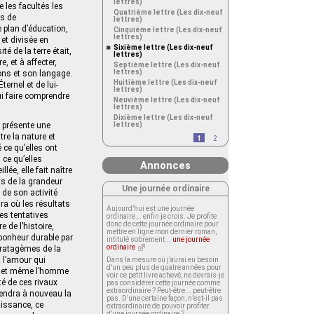
lettres)
e les facultés les
Quatrième lettre (Les dix-neuf
és de
lettres)
e plan d’éducation,
Cinquième lettre (Les dix-neuf
lettres)
 et divisée en
Sixième lettre (Les dix-neuf
é de la terre était,
lettres)
, et à affecter,
Septième lettre (Les dix-neuf
lettres)
ons et son langage.
Huitième lettre (Les dix-neuf
ternel et de lui-
lettres)
ui faire comprendre
Neuvième lettre (Les dix-neuf
lettres)
Dixième lettre (Les dix-neuf
e présente une
lettres)
tre la nature et
1
2
 ce qu’elles ont
 ce qu’elles
Annonces
ée, elle fait naître
ts de la grandeur
Une journée ordinaire
 de son activité
ra où les résultats
Aujourd’hui est une journée
es tentatives
ordinaire... enfin je crois. Je profite
donc de cette journée ordinaire pour
 de l’histoire,
mettre en ligne mon dernier roman,
 bonheur durable par
intitulé sobrement...
une journée
ordinaire
.
stratagèmes de la
t l’amour qui
Dans la mesure où j’aurai eu besoin
d’un peu plus de quatre années pour
es, et même l’homme
voir ce petit livre achevé, ne devrais-je
té de ces rivaux
pas considérer cette journée comme
extraordinaire ? Peut-être... peut-être
prendra à nouveau la
pas. D’une certaine façon, n’est-il pas
aissance, ce
extraordinaire de pouvoir profiter
d’une journée ordinaire ?