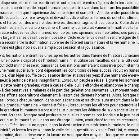
dispersée, elle doit se répartir entre toutes les différentes régions de la terre afin qu
les plus contraires de l’esprit humain puissent trouver dans la nature les possibilit
saires, afin que l’expérience devienne pleine et complète. Afin de rendre possible c
stituée après avoir été ravagée et dévastée ; diversifiée en termes de sol et de climat,
s et terres, par des mers et des rivières, des montagnes et des déserts. Cette diversit
 destinée à influencer profondément l’homme, qui se croit vainement maître de la terre
actéristiques les plus intimes, son corps, ses opinions, ses habitudes, ses passi
e large et variée devait devenir possible. Cette expérience devait le rendre digne de l’É
 à reconnaître la domination suprême de l’Éternel sur la nature et la vie humaine, l
omme est plus noble que la simple possession et la jouissance.
nt, les nations entrent les unes après les autres dans l’arène de l’histoire ; chacun
une nouvelle capacité de l’intellect humain, et utilise ces facultés, dans la lutte con
 but d’obtenir richesse et jouissance. Les nations aimeraient conserver pour l’éternité
une main supérieure, dont dépendent les conditions de leur succès, réduit en ruines
ible, d’un léger souffle de puissance divine, et sous les yeux d’une humanité émerveill
gieux à partir de détails insignifiants. Lorsqu’un peuple a réussi à gravir les somme
ns cette même grandeur, voire à cause d’elle, qu’il s’effondre et abandonne le champ
ce à des tentatives similaires de la part des générations suivantes. Le moment viend
 ces efforts apparaîtront clairement à l’esprit des derniers hommes. Alors, lorsque c
es, lorsque chaque nation, dans son ascension et sa chute, aura inscrit dans le livre
a grandeur humaine, « vanité et folie » ; lorsque tous les efforts pour atteindre le
la grandeur humaines seront ruinés, et que tous les édifices de la violence et les 
eront écrasés ; lorsque seul perdurera ce que les hommes ont fondé sur la justice e
 alors que l’humanité, qui, dans une étrange illusion, avait placé toutes les créatur
ône du Très-Haut, aura appris, dans la destruction des ambitions humaines, la nulli
divinité, et lèvera les yeux, sans le voile de la superstition, vers le Tout-Uni, et com
humaine, dont la richesse et la luxure ne sont que des moyens ; lorsque cette conn