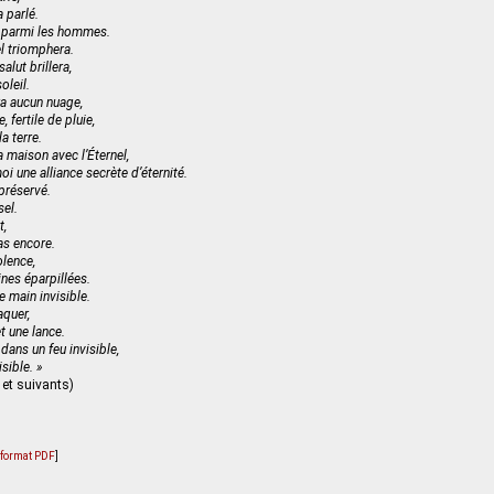
a parlé.
a parmi les hommes.
el triomphera.
alut brillera,
oleil.
ra aucun nuage,
 fertile de pluie,
a terre.
a maison avec l’Éternel,
moi une alliance secrète d’éternité.
préservé.
sel.
t,
as encore.
olence,
es éparpillées.
e main invisible.
aquer,
et une lance.
dans un feu invisible,
isible. »
2 et suivants)
u format PDF
]