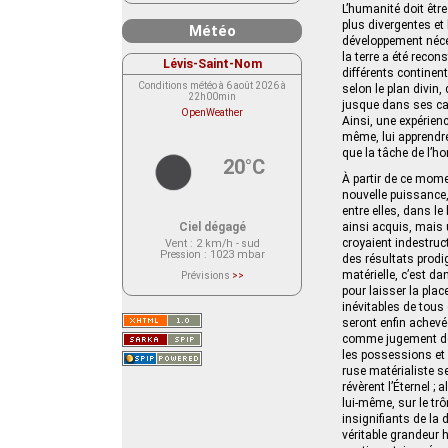
L’humanité doit être 
plus divergentes et 
Météo
développement néces
la terre a été recon
Lévis-Saint-Nom
différents continent
Conditions météo à 6 août 2026 à
selon le plan divin,
22h00min
jusque dans ses car
OpenWeather
Ainsi, une expérienc
même, lui apprendre
que la tâche de l’h
20°C
À partir de ce mome
nouvelle puissance, 
entre elles, dans le
Ciel dégagé
ainsi acquis, mais 
croyaient indestruct
Vent
: 2 km/h - sud
Pression
: 1023 mbar
des résultats prodi
matérielle, c’est da
Prévisions
>>
Le service OpenWeather ne fournit
pour laisser la pla
actuellement aucune prévision
inévitables de tous
météorologique sur le lieu Lévis-
Saint-Nom.
seront enfin achevé
Veuillez consulter le message du
comme jugement de l
service ci-dessous.
(401 - Invalid API key. Please see
les possessions et 
https://openweathermap.org/faq#error401
ruse matérialiste s
for more info.)
révèrent l’Éternel ;
lui-même, sur le tr
insignifiants de la 
véritable grandeur 