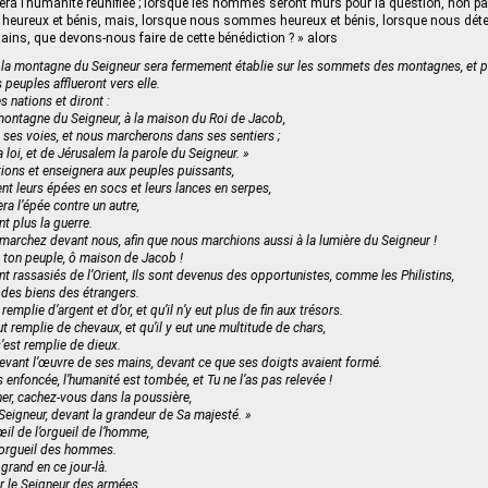
ra l’humanité réunifiée ; lorsque les hommes seront mûrs pour la question, non p
e heureux et bénis, mais, lorsque nous sommes heureux et bénis, lorsque nous déte
ains, que devons-nous faire de cette bénédiction ? » alors
, la montagne du Seigneur sera fermement établie sur les sommets des montagnes, et p
s peuples afflueront vers elle.
s nations et diront :
 montagne du Seigneur, à la maison du Roi de Jacob,
a ses voies, et nous marcherons dans ses sentiers ;
a loi, et de Jérusalem la parole du Seigneur. »
ations et enseignera aux peuples puissants,
ent leurs épées en socs et leurs lances en serpes,
ra l’épée contre un autre,
nt plus la guerre.
archez devant nous, afin que nous marchions aussi à la lumière du Seigneur !
 ton peuple, ô maison de Jacob !
nt rassasiés de l’Orient, Ils sont devenus des opportunistes, comme les Philistins,
 des biens des étrangers.
remplie d’argent et d’or, et qu’il n’y eut plus de fin aux trésors.
ut remplie de chevaux, et qu’il y eut une multitude de chars,
s’est remplie de dieux.
 devant l’œuvre de ses mains, devant ce que ses doigts avaient formé.
s enfoncée, l’humanité est tombée, et Tu ne l’as pas relevée !
her, cachez-vous dans la poussière,
 Seigneur, devant la grandeur de Sa majesté. »
œil de l’orgueil de l’homme,
l’orgueil des hommes.
 grand en ce jour-là.
our le Seigneur des armées