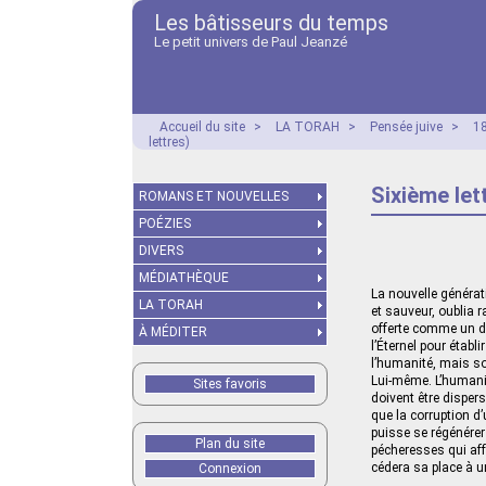
Les bâtisseurs du temps
Le petit univers de Paul Jeanzé
Accueil du site
>
LA TORAH
>
Pensée juive
>
18
lettres)
Sixième let
ROMANS ET NOUVELLES
POÉZIES
DIVERS
MÉDIATHÈQUE
La nouvelle générat
LA TORAH
et sauveur, oublia r
offerte comme un don
À MÉDITER
l’Éternel pour établ
l’humanité, mais so
Lui‑même. L’humani
Sites favoris
doivent être disper
que la corruption d
puisse se régénérer 
Plan du site
pécheresses qui affa
cédera sa place à u
Connexion