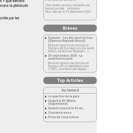
as « que devons-
nons la plénitude
Cher lecteur, je vous souhaite une
bonne journée... ordinaire.
Paul Jeanzé, le 19 décembre 2025
ortée par les
Brèves
8 janvier - Les dix-neuf lettres
(Samson Raphaël Hirsch)
Mise en ligne d’une version en
français de l’ouvrage Les dix-neufs
lettres, de Samson Raphaël (…)
30 septembre 2025 - La
méditation juive
Mise en ligne d’une version en
français de La méditation juive
(1982), livre de Aryeh Kaplan.
Top Articles
Au hasard
Le quartier de la gare
Chapitre XV (Maria
Chapdelaine)
Quand sonnera la fin de…
Convalescence
Prise de conscience