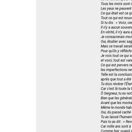
Tous les mots sont i
Les yeux ne peuvent 
Ce qui était est ce q
Tout ce qui est nouve
Si tu dis : « Voici, c
Il n’y a aucun souven
En vérité, il n’y aur
Je consacrerais mon
Oui, étudier avec sag
Mais ce travail serai
Pour qu’ils y réfléchi
Je vois tout ce qui se
et voici, tout est van
Ce qui est pervers ne
les imperfections n
Telle est la conclusio
après que tout a été
Tu dois révérer l’Ét
Car c’est là toute la
Ô Seigneur, tu es n
Bien que les générat
Avant que les montag
Même le monde habi
Oui, du passé caché à
Tu as laissé l’human
Puis tu as dit : « R
Car mille ans sont à
Comme hier, quand il