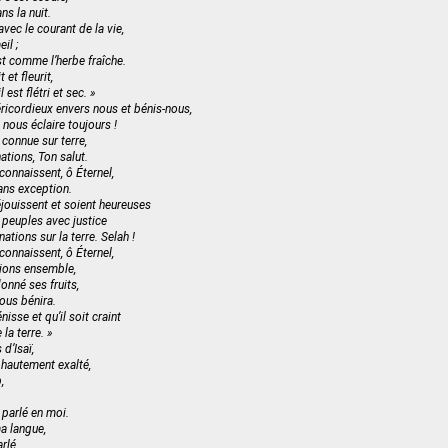
s la nuit.
avec le courant de la vie,
il ;
t comme l’herbe fraîche.
 et fleurit,
 est flétri et sec. »
éricordieux envers nous et bénis-nous,
 nous éclaire toujours !
 connue sur terre,
ations, Ton salut.
connaissent, ô Éternel,
ans exception.
éjouissent et soient heureuses
 peuples avec justice
nations sur la terre. Selah !
connaissent, ô Éternel,
ions ensemble,
onné ses fruits,
nous bénira.
nisse et qu’il soit craint
la terre. »
 d’Isaï,
 hautement exalté,
,
a parlé en moi.
ma langue,
rlé,