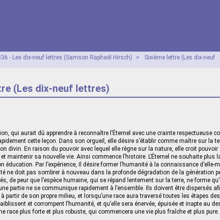
36 - Les dix-neuf lettres (Samson Raphaël Hirsch)
>
Sixième lettre (Les dix-neuf
tre (Les dix-neuf lettres)
ion, qui aurait dû apprendre à reconnaître l’Éternel avec une crainte respectueuse 
apidement cette leçon. Dans son orgueil, elle désire s’établir comme maître sur la terr
 divin. En raison du pouvoir avec lequel elle règne sur la nature, elle croit pouvoir
ir et maintenir sa nouvelle vie. Ainsi commence l’histoire. L’Éternel ne souhaite plus 
n éducation. Par l’expérience, Il désire former l’humanité à la connaissance d’elle-
té ne doit pas sombrer à nouveau dans la profonde dégradation de la génération
sés, de peur que l’espèce humaine, qui se répand lentement sur la terre, ne forme qu’
’une partie ne se communique rapidement à l’ensemble. Ils doivent être dispersés af
à partir de son propre milieu, et lorsqu’une race aura traversé toutes les étapes des
iblissent et corrompent l’humanité, et qu’elle sera énervée, épuisée et inapte au des
ne race plus forte et plus robuste, qui commencera une vie plus fraîche et plus pure.