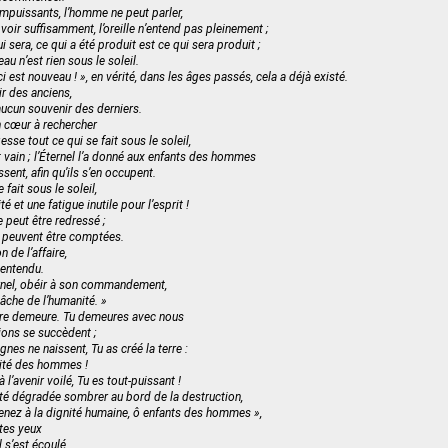
mpuissants, l’homme ne peut parler,
voir suffisamment, l’oreille n’entend pas pleinement ;
ui sera, ce qui a été produit est ce qui sera produit ;
au n’est rien sous le soleil.
eci est nouveau ! », en vérité, dans les âges passés, cela a déjà existé.
ir des anciens,
a aucun souvenir des derniers.
 cœur à rechercher
esse tout ce qui se fait sous le soleil,
t vain ; l’Éternel l’a donné aux enfants des hommes
ssent, afin qu’ils s’en occupent.
 fait sous le soleil,
ité et une fatigue inutile pour l’esprit !
 peut être redressé ;
e peuvent être comptées.
n de l’affaire,
 entendu.
ernel, obéir à son commandement,
 tâche de l’humanité. »
otre demeure. Tu demeures avec nous
ions se succèdent ;
nes ne naissent, Tu as créé la terre :
té des hommes !
 l’avenir voilé, Tu es tout-puissant !
ité dégradée sombrer au bord de la destruction,
evenez à la dignité humaine, ô enfants des hommes »,
 tes yeux
 s’est écoulé,