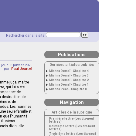
Rechercher dans le site
Publications
Derniers articles publiés
jeudi 8 janvier 2026
par
Paul Jeanzé
Mishna Demaï - Chapitre 4
Mishna Demaï - Chapitre 3
Mishna Demaï - Chapitre 2
comme juge, maître
Mishna Demaï - Chapitre 1
e, qui lui a été
Mishna Péah - Chapitre 8
 se passer de
la destruction de
même et de
Navigation
 perdue. Les hommes
une seule famille et
Articles de la rubrique
in que l’humanité
Première lettre (Les dix-neuf
 illusions
lettres)
sein divin, elle
Deuxième lettre (Les dix-neuf
lettres)
Troisième lettre (Les dix-neuf