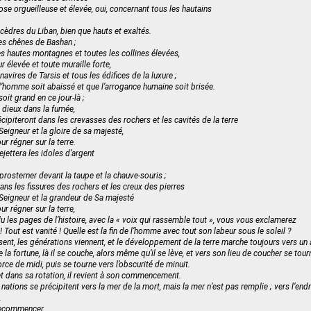
se orgueilleuse et élevée, oui, concernant tous les hautains
cèdres du Liban, bien que hauts et exaltés.
es chênes de Bashan ;
s hautes montagnes et toutes les collines élevées,
 élevée et toute muraille forte,
avires de Tarsis et tous les édifices de la luxure ;
e l’homme soit abaissé et que l’arrogance humaine soit brisée.
soit grand en ce jour-là ;
es dieux dans la fumée,
cipiteront dans les crevasses des rochers et les cavités de la terre
Seigneur et la gloire de sa majesté,
ur régner sur la terre.
ejettera les idoles d’argent
prosterner devant la taupe et la chauve-souris ;
ans les fissures des rochers et les creux des pierres
 Seigneur et la grandeur de Sa majesté
ur régner sur la terre,
u les pages de l’histoire, avec la « voix qui rassemble tout », vous vous exclamerez
! Tout est vanité ! Quelle est la fin de l’homme avec tout son labeur sous le soleil ?
ent, les générations viennent, et le développement de la terre marche toujours vers un 
 de la fortune, là il se couche, alors même qu’il se lève, et vers son lieu de coucher se tou
force de midi, puis se tourne vers l’obscurité de minuit.
 et dans sa rotation, il revient à son commencement.
nations se précipitent vers la mer de la mort, mais la mer n’est pas remplie ; vers l’endr
.
 recommencer.