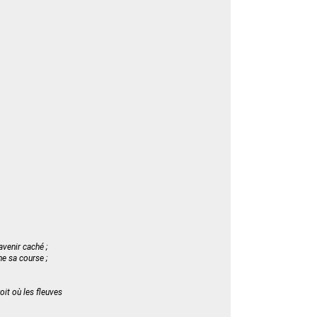
avenir caché ;
rne sa course ;
oit où les fleuves