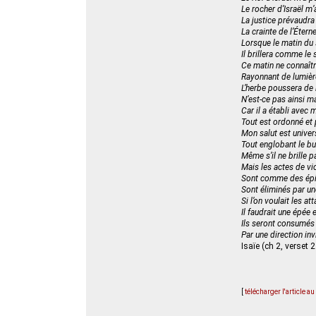
Le rocher d’Israël m’
La justice prévaudr
La crainte de l’Étern
Lorsque le matin du s
Il brillera comme le s
Ce matin ne connaît
Rayonnant de lumière,
L’herbe poussera de l
N’est-ce pas ainsi m
Car il a établi avec 
Tout est ordonné et 
Mon salut est univer
Tout englobant le bu
Même s’il ne brille p
Mais les actes de vi
Sont comme des épin
Sont éliminés par un
Si l’on voulait les att
Il faudrait une épée 
Ils seront consumés 
Par une direction inv
Isaïe (ch 2, verset 
[
télécharger l'article a