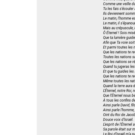
Comme une veille dan
Tu les fais s’écouler 
Ils deviennent somme
Le matin, l’homme es
Le matin, il s’épanouit
Mais au crépuscule, il
Ô Éternel ! Sois mis
Que ta lumière guide
Afin que Ta voie soit
Et parmi toutes les n
Que les nations te re
Toutes les nations s
Que les nations se r
Quand tu jugeras les
Et que tu guides les 
Que les nations te re
Même toutes les nat
Quand la terre aura d
L’Éternel, notre Roi, 
Que l’Éternel nous bé
À tous les confins de 
Ainsi parle David, fils
Ainsi parle l’homme,
Oint du Roi de Jacob
Douce voix d’Israël.
L’esprit de l’Éternel 
Sa parole était sur 
Le Roi d’Israël m’a pa