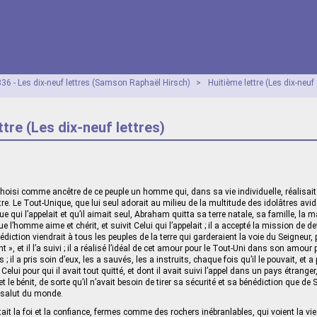
36 - Les dix-neuf lettres (Samson Raphaël Hirsch)
>
Huitième lettre (Les dix-neuf
ttre (Les dix-neuf lettres)
choisi comme ancêtre de ce peuple un homme qui, dans sa vie individuelle, réalisait 
ître. Le Tout-Unique, que lui seul adorait au milieu de la multitude des idolâtres avi
ue qui l’appelait et qu’il aimait seul, Abraham quitta sa terre natale, sa famille, la
ue l’homme aime et chérit, et suivit Celui qui l’appelait ; il a accepté la mission de de
édiction viendrait à tous les peuples de la terre qui garderaient la voie du Seigneur, 
nt », et il l’a suivi ; il a réalisé l’idéal de cet amour pour le Tout-Uni dans son amour
; il a pris soin d’eux, les a sauvés, les a instruits, chaque fois qu’il le pouvait, et a
Celui pour qui il avait tout quitté, et dont il avait suivi l’appel dans un pays étrange
t le bénit, de sorte qu’il n’avait besoin de tirer sa sécurité et sa bénédiction que de
e salut du monde.
ait la foi et la confiance, fermes comme des rochers inébranlables, qui voient la vi