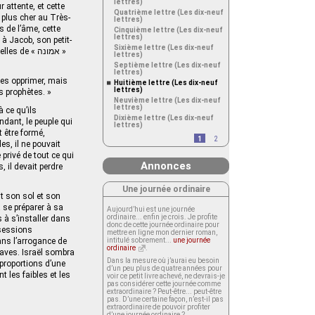
lettres)
 attente, et cette
Quatrième lettre (Les dix-neuf
e plus cher au Très-
lettres)
s de l’âme, cette
Cinquième lettre (Les dix-neuf
lettres)
 à Jacob, son petit-
Sixième lettre (Les dix-neuf
 de « אמונה »
lettres)
Septième lettre (Les dix-neuf
lettres)
les opprimer, mais
Huitième lettre (Les dix-neuf
lettres)
s prophètes. »
Neuvième lettre (Les dix-neuf
lettres)
 ce qu’ils
Dixième lettre (Les dix-neuf
ndant, le peuple qui
lettres)
t être formé,
1
2
es, il ne pouvait
 privé de tout ce qui
Annonces
 il devait perdre
Une journée ordinaire
it son sol et son
 se préparer à sa
Aujourd’hui est une journée
ordinaire... enfin je crois. Je profite
 à s’installer dans
donc de cette journée ordinaire pour
ssessions
mettre en ligne mon dernier roman,
ans l’arrogance de
intitulé sobrement...
une journée
ordinaire
.
claves. Israël sombra
Dans la mesure où j’aurai eu besoin
proportions d’une
d’un peu plus de quatre années pour
t les faibles et les
voir ce petit livre achevé, ne devrais-je
pas considérer cette journée comme
extraordinaire ? Peut-être... peut-être
pas. D’une certaine façon, n’est-il pas
extraordinaire de pouvoir profiter
d’une journée ordinaire ?