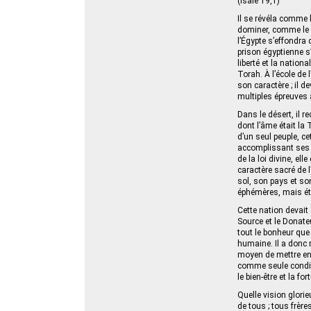
(Isaïe 19,1)
Il se révéla comme 
dominer, comme le 
l’Égypte s’effondra 
prison égyptienne s’
liberté et la nation
Torah. À l’école de 
son caractère ; il d
multiples épreuves à
Dans le désert, il re
dont l’âme était la 
d’un seul peuple, ce
accomplissant ses s
de la loi divine, el
caractère sacré de 
sol, son pays et so
éphémères, mais étai
Cette nation devait 
Source et le Donate
tout le bonheur que 
humaine. Il a donc 
moyen de mettre en
comme seule conditi
le bien-être et la f
Quelle vision glorie
de tous ; tous frè