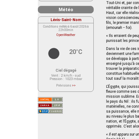
Tout-Uni et, par co
véritable crainte de
Météo
Haut, car elle réali
vision consciencieus
Lévis-Saint-Nom
Conditions météo à 6 août 2026 à
(
emounah
− foi).
22h00min
OpenWeather
« Ils erraient de p
punissait les princ
Dans la vie de ces i
20°C
deviennent une fami
se développa à part
enseigné jusqu’à ce
trouver la préparati
Ciel dégagé
constitue habituell
Vent
: 2 km/h - sud
tout sauf la moralité
Pression
: 1023 mbar
Prévisions
>>
L’Égypte, qui jouiss
Le service OpenWeather ne fournit
fleuve comme ses di
actuellement aucune prévision
météorologique sur le lieu Lévis-
mission sublime. En
Saint-Nom.
le pays du Nil : ils
Veuillez consulter le message du
service ci-dessous.
matérielles, ne con
(401 - Invalid API key. Please see
sa puissance, elle m
https://openweathermap.org/faq#error401
for more info.)
au niveau le plus b
nation, et l’Égypte,
opprimés. C’est alo
« Il est apparu sur u