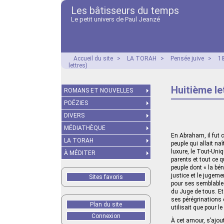
Les bâtisseurs du temps
Le petit univers de Paul Jeanzé
Accueil du site
>
LA TORAH
>
Pensée juive
>
18
lettres)
Huitième le
ROMANS ET NOUVELLES
POÉZIES
DIVERS
MÉDIATHÈQUE
En Abraham, il fut 
LA TORAH
peuple qui allait na
luxure, le Tout‑Uniq
À MÉDITER
parents et tout ce q
peuple dont « la bén
justice et le jugeme
Sites favoris
pour ses semblables 
du Juge de tous. Et 
ses pérégrinations e
Plan du site
utilisait que pour l
Connexion
À cet amour, s’ajout