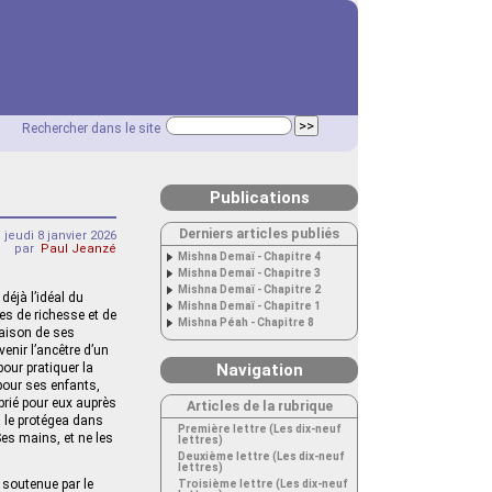
Rechercher dans le site
Publications
Derniers articles publiés
jeudi 8 janvier 2026
par
Paul Jeanzé
Mishna Demaï - Chapitre 4
Mishna Demaï - Chapitre 3
Mishna Demaï - Chapitre 2
déjà l’idéal du
Mishna Demaï - Chapitre 1
des de richesse et de
Mishna Péah - Chapitre 8
 maison de ses
venir l’ancêtre d’un
pour pratiquer la
Navigation
 pour ses enfants,
 prié pour eux auprès
Articles de la rubrique
r, le protégea dans
Première lettre (Les dix-neuf
 Ses mains, et ne les
lettres)
Deuxième lettre (Les dix-neuf
lettres)
e soutenue par le
Troisième lettre (Les dix-neuf