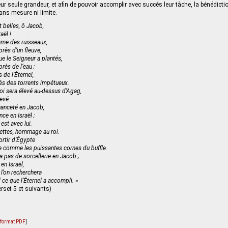
leur seule grandeur, et afin de pouvoir accomplir avec succès leur tâche, la bénédicti
ans mesure ni limite.
t belles, ô Jacob,
aël !
mme des ruisseaux,
rès d’un fleuve,
 le Seigneur a plantés,
ès de l’eau ;
 de l’Éternel,
ès des torrents impétueux.
oi sera élevé au-dessus d’Agag,
evé.
hanceté en Jacob,
nce en Israël ;
 est avec lui.
ettes, hommage au roi.
sortir d’Égypte
ce comme les puissantes cornes du buffle.
 a pas de sorcellerie en Jacob ;
en Israël,
l’on recherchera
 ce que l’Éternel a accompli. »
rset 5 et suivants)
u format PDF
]