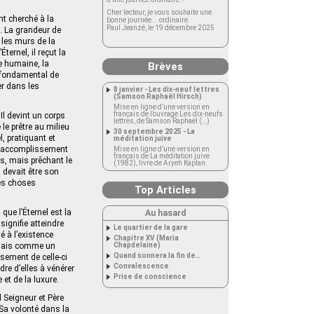
Cher lecteur, je vous souhaite une
nt cherché à la
bonne journée... ordinaire.
Paul Jeanzé, le 19 décembre 2025
. La grandeur de
t les murs de la
ternel, il reçut la
ie humaine, la
Brèves
nt fondamental de
er dans les
8 janvier - Les dix-neuf lettres
(Samson Raphaël Hirsch)
Mise en ligne d’une version en
français de l’ouvrage Les dix-neufs
 Il devint un corps
lettres, de Samson Raphaël (…)
le prêtre au milieu
30 septembre 2025 - La
l, pratiquant et
méditation juive
 l’accomplissement
Mise en ligne d’une version en
français de La méditation juive
ns, mais prêchant le
(1982), livre de Aryeh Kaplan.
 devait être son
des choses
Top Articles
que l’Éternel est la
Au hasard
ignifie atteindre
Le quartier de la gare
é à l’existence
Chapitre XV (Maria
, mais comme un
Chapdelaine)
Quand sonnera la fin de…
ement de celle-ci
Convalescence
re d’elles à vénérer
Prise de conscience
 et de la luxure.
l Seigneur et Père
Sa volonté dans la