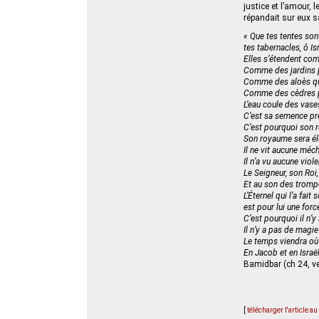
justice et l’amour, 
répandait sur eux s
« Que tes tentes son
tes tabernacles, ô Isr
Elles s’étendent co
Comme des jardins p
Comme des aloès que
Comme des cèdres pr
L’eau coule des vases
C’est sa semence pr
C’est pourquoi son r
Son royaume sera él
Il ne vit aucune méc
Il n’a vu aucune viole
Le Seigneur, son Roi,
Et au son des tromp
L’Éternel qui l’a fait 
est pour lui une for
C’est pourquoi il n’y
Il n’y a pas de magie 
Le temps viendra où 
En Jacob et en Israël
Bamidbar (ch 24, ve
[
télécharger l'article a