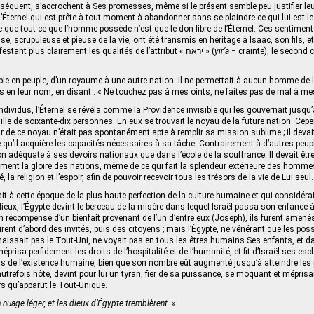
nséquent, s’accrochent à Ses promesses, même si le présent semble peu justifier leur
 l’Éternel qui est prête à tout moment à abandonner sans se plaindre ce qui lui est l
se que tout ce que l’homme possède n’est que le don libre de l’Éternel. Ces sentiment
e, scrupuleuse et pieuse de la vie, ont été transmis en héritage à Isaac, son fils, et
fils, le premier manifestant plus clairement les qualités de l’attribut « יראה » (
yir’a
− crainte), le second celles
euple en peuple, d’un royaume à une autre nation. Il ne permettait à aucun homme de 
es en leur nom, en disant : « Ne touchez pas à mes oints, ne faites pas de mal à me
ndividus, l’Éternel se révéla comme la Providence invisible qui les gouvernait jusqu’à
lle de soixante-dix personnes. En eux se trouvait le noyau de la future nation. Cepe
ir de ce noyau n’était pas spontanément apte à remplir sa mission sublime ; il devai
 qu’il acquière les capacités nécessaires à sa tâche. Contrairement à d’autres peupl
on adéquate à ses devoirs nationaux que dans l’école de la souffrance. Il devait être
ement la gloire des nations, même de ce qui fait la splendeur extérieure des hommes,
, la religion et l’espoir, afin de pouvoir recevoir tous les trésors de la vie de Lui seul.
ait à cette époque de la plus haute perfection de la culture humaine et qui considéra
eux, l’Égypte devint le berceau de la misère dans lequel Israël passa son enfance à
 récompense d’un bienfait provenant de l’un d’entre eux (Joseph), ils furent amenés
 furent d’abord des invités, puis des citoyens ; mais l’Égypte, ne vénérant que les po
naissait pas le Tout-Uni, ne voyait pas en tous les êtres humains Ses enfants, et d
éprisa perfidement les droits de l’hospitalité et de l’humanité, et fit d’Israël ses es
as de l’existence humaine, bien que son nombre eût augmenté jusqu’à atteindre les 
 autrefois hôte, devint pour lui un tyran, fier de sa puissance, se moquant et méprisan
rs qu’apparut le Tout‑Unique.
n nuage léger, et les dieux d’Égypte tremblèrent. »