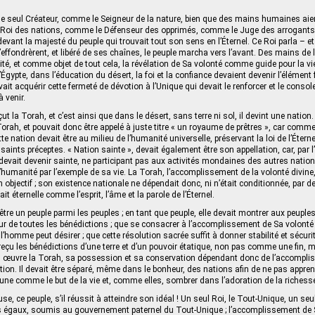
le seul Créateur, comme le Seigneur de la nature, bien que des mains humaines aie
Roi des nations, comme le Défenseur des opprimés, comme le Juge des arrogants
devant la majesté du peuple qui trouvait tout son sens en l’Éternel. Ce Roi parla – e
effondrèrent, et libéré de ses chaînes, le peuple marcha vers l’avant. Des mains de l’É
alité, et comme objet de tout cela, la révélation de Sa volonté comme guide pour la v
l’Égypte, dans l’éducation du désert, la foi et la confiance devaient devenir l’éléme
evait acquérir cette fermeté de dévotion à l’Unique qui devait le renforcer et le consol
 venir.
çut la Torah, et c’est ainsi que dans le désert, sans terre ni sol, il devint une nation.
Torah, et pouvait donc être appelé à juste titre « un royaume de prêtres », car comme 
tte nation devait être au milieu de l’humanité universelle, préservant la loi de l’Éterne
aints préceptes. « Nation sainte », devait également être son appellation, car, par
le devait devenir sainte, ne participant pas aux activités mondaines des autres natio
l’humanité par l’exemple de sa vie. La Torah, l’accomplissement de la volonté divine,
n objectif ; son existence nationale ne dépendait donc, ni n’était conditionnée, par 
t éternelle comme l’esprit, l’âme et la parole de l’Éternel.
être un peuple parmi les peuples ; en tant que peuple, elle devait montrer aux peuples 
ur de toutes les bénédictions ; que se consacrer à l’accomplissement de Sa volonté s
l’homme peut désirer ; que cette résolution sacrée suffit à donner stabilité et sécurit
reçu les bénédictions d’une terre et d’un pouvoir étatique, non pas comme une fin
 œuvre la Torah, sa possession et sa conservation dépendant donc de l’accompliss
on. Il devait être séparé, même dans le bonheur, des nations afin de ne pas apprend
ortune comme le but de la vie et, comme elles, sombrer dans l’adoration de la richesse
use, ce peuple, s’il réussit à atteindre son idéal ! Un seul Roi, le Tout-Unique, un seu
res égaux, soumis au gouvernement paternel du Tout‑Unique ; l’accomplissement de 