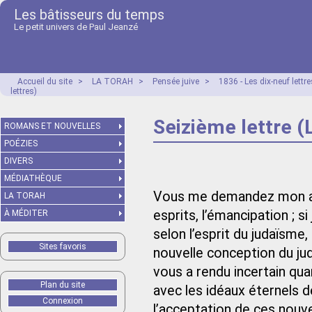
Les bâtisseurs du temps
Le petit univers de Paul Jeanzé
Accueil du site
>
LA TORAH
>
Pensée juive
>
1836 - Les dix-neuf lett
lettres)
Seizième lettre (
ROMANS ET NOUVELLES
POÉZIES
DIVERS
MÉDIATHÈQUE
Vous me demandez mon avis
LA TORAH
esprits, l’émancipation ; si
À MÉDITER
selon l’esprit du judaïsme
Sites favoris
nouvelle conception du ju
vous a rendu incertain quan
Plan du site
avec les idéaux éternels 
Connexion
l’acceptation de ces nouve