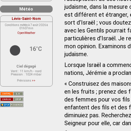
judaïsme, dans la mesure o
Météo
est différent et étranger, 
Lévis-Saint-Nom
sort d’Israël ; vous doute
Conditions météo à 7 août 2026 à
01h07min
avec les Gentils pourrait 
OpenWeather
particulières d’Israël. Je 
mon opinion. Examinons d’a
16°C
judaïsme.
Lorsque Israël a commencé
Ciel dégagé
Vent
: 11 km/h - nord
nations, Jérémie a procla
Pression
: 1024 mbar
Prévisions
>>
« Construisez des maisons 
Le service OpenWeather ne fournit
actuellement aucune prévision
météorologique sur le lieu Lévis-
en les fruits ; prenez des
Saint-Nom.
Veuillez consulter le message du
des femmes pour vos fils e
service ci-dessous.
(401 - Invalid API key. Please see
enfantent des fils et des f
https://openweathermap.org/faq#error401
for more info.)
diminuiez pas. Recherchez la
Seigneur pour elle, car dans