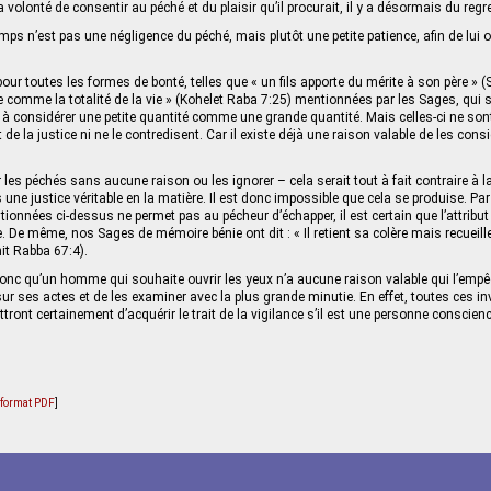
la volonté de consentir au péché et du plaisir qu’il procurait, il y a désormais du regre
mps n’est pas une négligence du péché, mais plutôt une petite patience, afin de lui o
pour toutes les formes de bonté, telles que « un fils apporte du mérite à son père » 
vie comme la totalité de la vie » (Kohelet Raba 7:25) mentionnées par les Sages, qui
 à considérer une petite quantité comme une grande quantité. Mais celles-ci ne son
but de la justice ni ne le contredisent. Car il existe déjà une raison valable de les co
les péchés sans aucune raison ou les ignorer – cela serait tout à fait contraire à la
 une justice véritable en la matière. Il est donc impossible que cela se produise. Pa
ionnées ci-dessus ne permet pas au pécheur d’échapper, il est certain que l’attribut 
. De même, nos Sages de mémoire bénie ont dit : « Il retient sa colère mais recueille
hit Rabba 67:4).
c qu’un homme qui souhaite ouvrir les yeux n’a aucune raison valable qui l’empêch
ur ses actes et de les examiner avec la plus grande minutie. En effet, toutes ces inv
mettront certainement d’acquérir le trait de la vigilance s’il est une personne conscien
u format PDF
]