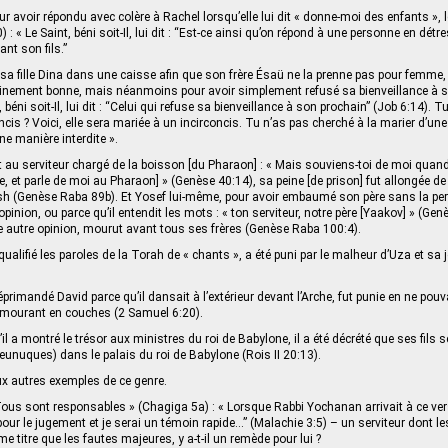
r avoir répondu avec colère à Rachel lorsqu’elle lui dit « donne-moi des enfants », 
: « Le Saint, béni soit-Il, lui dit : “Est-ce ainsi qu’on répond à une personne en détre
ant son fils.”
 sa fille Dina dans une caisse afin que son frère Ésaü ne la prenne pas pour femm
tainement bonne, mais néanmoins pour avoir simplement refusé sa bienveillance à so
, béni soit-Il, lui dit : “Celui qui refuse sa bienveillance à son prochain” (Job 6:14). 
ncis ? Voici, elle sera mariée à un incirconcis. Tu n’as pas cherché à la marier d’un
ne manière interdite ».
it au serviteur chargé de la boisson [du Pharaon] : « Mais souviens-toi de moi quand
âce, et parle de moi au Pharaon] » (Genèse 40:14), sa peine [de prison] fut allongée
rash (Genèse Raba 89b). Et Yosef lui-même, pour avoir embaumé son père sans la pe
 opinion, ou parce qu’il entendit les mots : « ton serviteur, notre père [Yaakov] » (Ge
ne autre opinion, mourut avant tous ses frères (Genèse Raba 100:4).
 qualifié les paroles de la Torah de « chants », a été puni par le malheur d’Uza et sa j
éprimandé David parce qu’il dansait à l’extérieur devant l’Arche, fut punie en ne pou
n mourant en couches (2 Samuel 6:20).
il a montré le trésor aux ministres du roi de Babylone, il a été décrété que ses fils 
(eunuques) dans le palais du roi de Babylone (Rois II 20:13).
ux autres exemples de ce genre.
Tous sont responsables » (Chagiga 5a) : « Lorsque Rabbi Yochanan arrivait à ce verset
pour le jugement et je serai un témoin rapide…” (Malachie 3:5) – un serviteur dont l
 titre que les fautes majeures, y a-t-il un remède pour lui ?