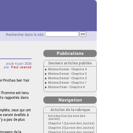
Rechercher dans le site
Publications
Derniers articles publiés
jeudi 4 juin 2026
par
Paul Jeanzé
Mishna Demaï - Chapitre 4
Mishna Demaï - Chapitre 3
Mishna Demaï - Chapitre 2
bi Pinchas ben Yair
Mishna Demaï - Chapitre 1
Mishna Péah - Chapitre 8
el l’homme est tenu
nts rapportés dans
Navigation
Articles de la rubrique
mplète, ceux qui ont
 seront éveillés à
Introduction (La voie des
Justes)
n’y a pas de plus
Chapitre 1 (La voie des Justes)
Chapitre 2 (La voie des Justes)
s moyens de la
Chapitre 3 (La voie des Justes)