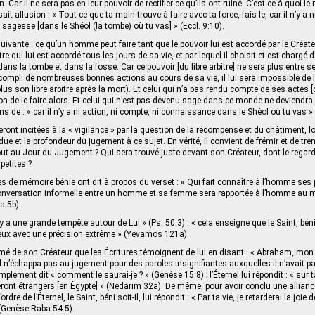
n. Car il ne sera pas en leur pouvoir de rectifier ce qu’ils ont ruiné. C’est ce à quoi l
isait allusion : « Tout ce que ta main trouve à faire avec ta force, fais-le, car il n’y a
 sagesse [dans le Shéol (la tombe) où tu vas] » (Eccl. 9:10).
 suivante : ce qu’un homme peut faire tant que le pouvoir lui est accordé par le Créate
tre qui lui est accordé tous les jours de sa vie, et par lequel il choisit et est chargé d’
 dans la tombe et dans la fosse. Car ce pouvoir [du libre arbitre] ne sera plus entre 
ccompli de nombreuses bonnes actions au cours de sa vie, il lui sera impossible de l
 plus son libre arbitre après la mort). Et celui qui n’a pas rendu compte de ses actes 
ion de le faire alors. Et celui qui n’est pas devenu sage dans ce monde ne deviendr
ns de : « car il n’y a ni action, ni compte, ni connaissance dans le Shéol où tu vas » 
ont incitées à la « vigilance » par la question de la récompense et du châtiment, lo
due et la profondeur du jugement à ce sujet. En vérité, il convient de frémir et de tr
out au Jour du Jugement ? Qui sera trouvé juste devant son Créateur, dont le regard
petites ?
de mémoire bénie ont dit à propos du verset : « Qui fait connaître à l’homme ses
onversation informelle entre un homme et sa femme sera rapportée à l’homme au
a 5b).
 a une grande tempête autour de Lui » (Ps. 50:3) : « cela enseigne que le Saint, béni 
eux avec une précision extrême » (Yevamos 121a).
mé de son Créateur que les Écritures témoignent de lui en disant : « Abraham, mon 
il n’échappa pas au jugement pour des paroles insignifiantes auxquelles il n’avait pa
mplement dit « comment le saurai-je ? » (Genèse 15:8) ; l’Éternel lui répondit : « sur 
ont étrangers [en Égypte] » (Nedarim 32a). De même, pour avoir conclu une allian
rdre de l’Éternel, le Saint, béni soit-Il, lui répondit : « Par ta vie, je retarderai la joie 
(Genèse Raba 54:5).