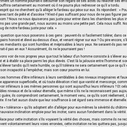
comment un homme pourrait-il détourner son regard de ses actes ou relâcher ses effor
 souffrira certainement au moment où il ne pourra plus redresser ce qu’il a tordu.
’esprit qui ne cherchent qu’à alléger le fardeau qui pèse sur eux. Ils répondent : « P
vec tant de piété et d’ascèse ? N’est-il pas suffisant pour nous de ne pas figurer p
m ? Nous ne nous épuiserons pas juste pour entrer dans les chambres les plus i
ns pas une grande part, nous aurons au moins une petite part. Cela nous suffit. N
ug de notre fardeau juste pour cela. »
le question que nous poserons à ces gens : peuvent-ils si facilement tolérer, dans 
 pairs honoré et élevé au-dessus d’eux, et venant régner sur eux ? Ou pire encore, s’il
des mendiants qui sont humbles et méprisables à leurs yeux. Ne seraient-ils pas re
rait-il pas en eux ? Assurément, ils ne le pourraient pas !
vons voir de nos propres yeux que tout le labeur d’un homme consiste à s’élever a
ut et à établir sa place parmi les plus élevés. C’est là la jalousie entre l’homme et so
’élever tandis qu’il reste humble, ce qu’il tolérera ne sera certainement que ce qu’il 
 son incapacité à l’empêcher, mais son cœur pourrira en lui.
le à ces hommes d’être inférieurs à leurs semblables à des niveaux imaginaires et fau
une apparence superficielle, et où toute élévation n’est que vanité et mensonge, com
 voir inférieurs à ces mêmes personnes qui sont aujourd’hui leurs inférieurs ? Et ce
bles niveaux et de la valeur éternelle, que même s’ils ne la reconnaissent pas aujour
 guère, ils comprendront certainement, le moment venu, ce qu’ils sont réellement, 
te. Il ne fait aucun doute que leur souffrance à cet égard sera immense et éternelle.
te « tolérance » qu’ils adoptent afin d’alléger pour eux-mêmes la sévérité du châtim
mauvaise inclination emploie pour les inciter, sans aucun fondement dans la vérité.
 place pour cette incitation s’ils voyaient la vérité des choses, mais comme ils ne re
ivent volontairement leurs voies erronées, cette incitation ne les quittera pas, jus