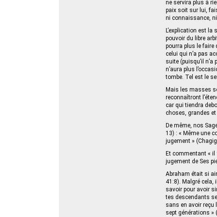
ne servira plus à rie
paix soit sur lui, fa
ni connaissance, ni
L’explication est la
pouvoir du libre arbi
pourra plus le faire
celui qui n’a pas a
suite (puisqu’il n’a
n’aura plus l’occas
tombe. Tel est le se
Mais les masses ser
reconnaîtront l’éten
car qui tiendra deb
choses, grandes et 
De même, nos Sages 
13) : « Même une c
jugement » (Chagig
Et commentant « il y
jugement de Ses pi
Abraham était si ai
41:8). Malgré cela, 
savoir pour avoir si
tes descendants ser
sans en avoir reçu l’o
sept générations » 