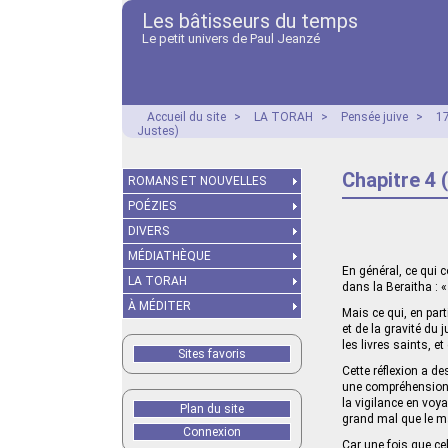
Les bâtisseurs du temps
Le petit univers de Paul Jeanzé
Accueil du site
>
LA TORAH
>
Pensée juive
>
17
Justes)
Chapitre 4 
ROMANS ET NOUVELLES
POÉZIES
DIVERS
MÉDIATHÈQUE
En général, ce qui 
LA TORAH
dans la Beraitha : «
À MÉDITER
Mais ce qui, en part
et de la gravité du
les livres saints, e
Sites favoris
Cette réflexion a d
une compréhension 
la vigilance en voyan
Plan du site
grand mal que le ma
Connexion
Car une fois que ce