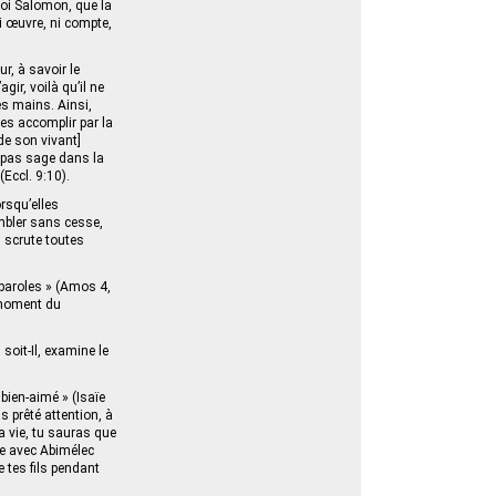
e roi Salomon, que la
 ni œuvre, ni compte,
ur, à savoir le
agir, voilà qu’il ne
ses mains. Ainsi,
es accomplir par la
[de son vivant]
a pas sage dans la
(Eccl. 9:10).
rsqu’elles
embler sans cesse,
 scrute toutes
 paroles » (Amos 4,
 moment du
soit-Il, examine le
bien-aimé » (Isaïe
s prêté attention, à
ta vie, tu sauras que
ce avec Abimélec
de tes fils pendant