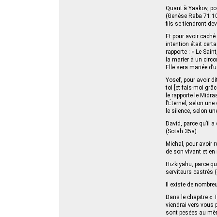
Quant à Yaakov, pou
(Genèse Raba 71:10) 
fils se tiendront dev
Et pour avoir caché
intention était cer
rapporte : « Le Saint
la marier à un circo
Elle sera mariée d’u
Yosef, pour avoir d
toi [et fais-moi gr
le rapporte le Mid
l’Éternel, selon une
le silence, selon u
David, parce qu’il a
(Sotah 35a).
Michal, pour avoir r
de son vivant et e
Hizkiyahu, parce qu’
serviteurs castrés 
Il existe de nombre
Dans le chapitre « 
viendrai vers vous 
sont pesées au même