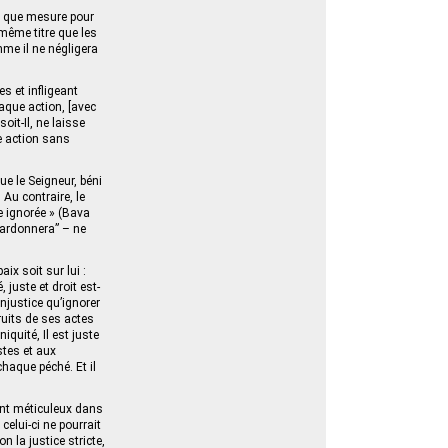
end que mesure pour
même titre que les
mme il ne négligera
s et infligeant
haque action, [avec
oit-Il, ne laisse
e action sans
ue le Seigneur, béni
Au contraire, le
ie ignorée » (Bava
 pardonnera” – ne
aix soit sur lui :
 juste et droit est-
 injustice qu’ignorer
fruits de ses actes
iquité, Il est juste
stes et aux
chaque péché. Et il
ment méticuleux dans
celui-ci ne pourrait
n la justice stricte,