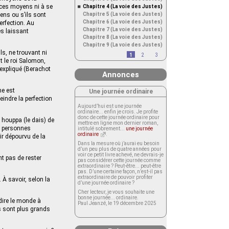
 ces moyens ni à se
Chapitre 4 (La voie des Justes)
yens ou s’ils sont
Chapitre 5 (La voie des Justes)
Chapitre 6 (La voie des Justes)
perfection. Au
Chapitre 7 (La voie des Justes)
es laissant
Chapitre 8 (La voie des Justes)
Chapitre 9 (La voie des Justes)
ls, ne trouvant ni
1
2
3
it le roi Salomon,
 expliqué (Berachot
Annonces
me est
Une journée ordinaire
eindre la perfection
Aujourd’hui est une journée
ordinaire... enfin je crois. Je profite
donc de cette journée ordinaire pour
 houppa (le dais) de
mettre en ligne mon dernier roman,
es personnes
intitulé sobrement...
une journée
ordinaire
.
oir dépourvu de la
Dans la mesure où j’aurai eu besoin
d’un peu plus de quatre années pour
voir ce petit livre achevé, ne devrais-je
t pas de rester
pas considérer cette journée comme
extraordinaire ? Peut-être... peut-être
pas. D’une certaine façon, n’est-il pas
extraordinaire de pouvoir profiter
 À savoir, selon la
d’une journée ordinaire ?
Cher lecteur, je vous souhaite une
bonne journée... ordinaire.
-dire le monde à
Paul Jeanzé, le 19 décembre 2025
s sont plus grands