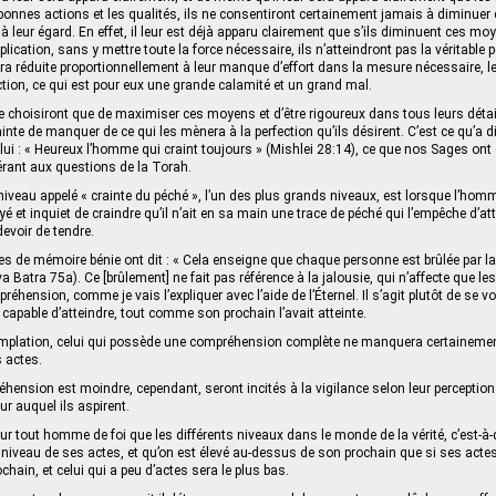
 bonnes actions et les qualités, ils ne consentiront certainement jamais à diminuer
 leur égard. En effet, il leur est déjà apparu clairement que s’ils diminuent ces mo
plication, sans y mettre toute la force nécessaire, ils n’atteindront pas la véritable 
 sera réduite proportionnellement à leur manque d’effort dans la mesure nécessaire, l
tion, ce qui est pour eux une grande calamité et un grand mal.
ne choisiront que de maximiser ces moyens et d’être rigoureux dans tous leurs détai
ainte de manquer de ce qui les mènera à la perfection qu’ils désirent. C’est ce qu’a d
r lui : « Heureux l’homme qui craint toujours » (Mishlei 28:14), ce que nos Sages ont
rant aux questions de la Torah.
eau appelé « crainte du péché », l’un des plus grands niveaux, est lorsque l’hom
et inquiet de craindre qu’il n’ait en sa main une trace de péché qui l’empêche d’att
 devoir de tendre.
es de mémoire bénie ont dit : « Cela enseigne que chaque personne est brûlée par la
 Batra 75a). Ce [brûlement] ne fait pas référence à la jalousie, qui n’affecte que l
hension, comme je vais l’expliquer avec l’aide de l’Éternel. Il s’agit plutôt de se v
it capable d’atteindre, tout comme son prochain l’avait atteinte.
emplation, celui qui possède une compréhension complète ne manquera certainemen
s actes.
hension est moindre, cependant, seront incités à la vigilance selon leur perception.
ur auquel ils aspirent.
our tout homme de foi que les différents niveaux dans le monde de la vérité, c’est-à
 niveau de ses actes, et qu’on est élevé au-dessus de son prochain que si ses acte
hain, et celui qui a peu d’actes sera le plus bas.