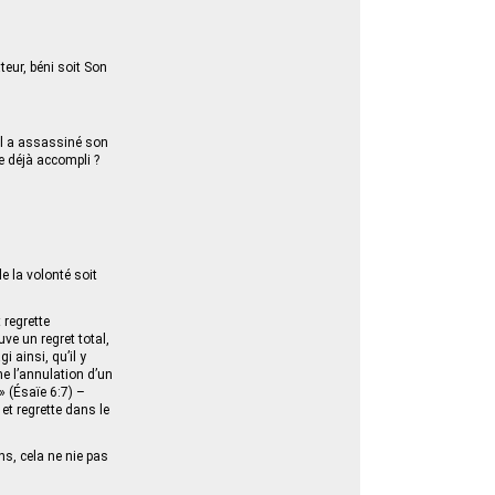
teur, béni soit Son
il a assassiné son
te déjà accompli ?
e la volonté soit
 regrette
ve un regret total,
i ainsi, qu’il y
me l’annulation d’un
 » (Ésaïe 6:7) –
 et regrette dans le
ns, cela ne nie pas