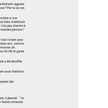
le Midrash rapporte
sse ? Par ta vie, tes
e, même si son
n frère, le Midrash
Tu n’as pas cherché à
e manière permise ?
 tout ira bien pour
 de deux ans, comme
rmission de
nèse 43:28) et garda
oie a été étouffée
vant avoir d’enfants
seraient des
, il pleurait : “Je
es fautes mineures