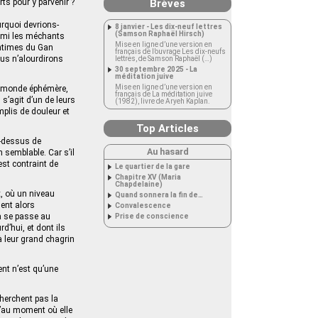
ts pour y parvenir ?
Brèves
ourquoi devrions-
8 janvier - Les dix-neuf lettres
(Samson Raphaël Hirsch)
armi les méchants
Mise en ligne d’une version en
ntimes du Gan
français de l’ouvrage Les dix-neufs
ous n’alourdirons
lettres, de Samson Raphaël (…)
30 septembre 2025 - La
méditation juive
Mise en ligne d’une version en
ce monde éphémère,
français de La méditation juive
 s’agit d’un de leurs
(1982), livre de Aryeh Kaplan.
mplis de douleur et
Top Articles
u-dessus de
Au hasard
n semblable. Car s’il
est contraint de
Le quartier de la gare
Chapitre XV (Maria
Chapdelaine)
x, où un niveau
Quand sonnera la fin de…
ment alors
Convalescence
la se passe au
Prise de conscience
d’hui, et dont ils
à leur grand chagrin
ent n’est qu’une
cherchent pas la
qu’au moment où elle