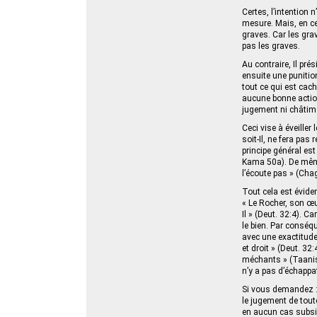
Certes, l’intention 
mesure. Mais, en ce
graves. Car les gra
pas les graves.
Au contraire, Il pré
ensuite une punition
tout ce qui est cach
aucune bonne actio
jugement ni châtime
Ceci vise à éveiller
soit-Il, ne fera pa
principe général est
Kama 50a). De même, 
l’écoute pas » (Cha
Tout cela est évident
« Le Rocher, son œuv
Il » (Deut. 32:4). Ca
le bien. Par conséqu
avec une exactitude a
et droit » (Deut. 3
méchants » (Taanis 1
n’y a pas d’échappat
Si vous demandez : d
le jugement de toute
en aucun cas subsist