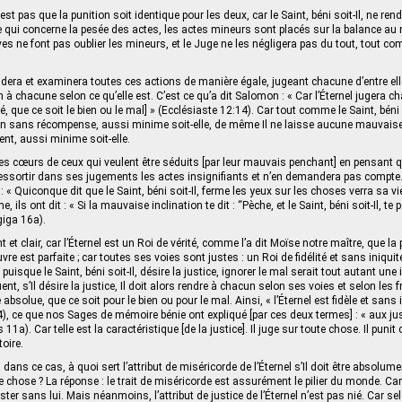
n’est pas que la punition soit identique pour les deux, car le Saint, béni soit-Il, ne r
 qui concerne la pesée des actes, les actes mineurs sont placés sur la balance au 
ves ne font pas oublier les mineurs, et le Juge ne les négligera pas du tout, tout co
sidera et examinera toutes ces actions de manière égale, jugeant chacune d’entre elle
 à chacune selon ce qu’elle est. C’est ce qu’a dit Salomon : « Car l’Éternel jugera c
é, que ce soit le bien ou le mal] » (Ecclésiaste 12:14). Car tout comme le Saint, béni s
n sans récompense, aussi minime soit-elle, de même Il ne laisse aucune mauvais
nt, aussi minime soit-elle.
 les cœurs de ceux qui veulent être séduits [par leur mauvais penchant] en pensant q
s ressortir dans ses jugements les actes insignifiants et n’en demandera pas compte. 
 : « Quiconque dit que le Saint, béni soit-Il, ferme les yeux sur les choses verra sa v
ils ont dit : « Si la mauvaise inclination te dit : “Pèche, et le Saint, béni soit-Il, te
giga 16a).
 et clair, car l’Éternel est un Roi de vérité, comme l’a dit Moïse notre maître, que la p
re est parfaite ; car toutes ses voies sont justes : un Roi de fidélité et sans iniquité,
r puisque le Saint, béni soit-Il, désire la justice, ignorer le mal serait tout autant une
ent, s’Il désire la justice, Il doit alors rendre à chacun selon ses voies et selon les 
bsolue, que ce soit pour le bien ou pour le mal. Ainsi, « l’Éternel est fidèle et sans in
2:4), ce que nos Sages de mémoire bénie ont expliqué [par ces deux termes] : « aux ju
1a). Car telle est la caractéristique [de la justice]. Il juge sur toute chose. Il punit 
oire.
ans ce cas, à quoi sert l’attribut de miséricorde de l’Éternel s’Il doit être absolu
 chose ? La réponse : le trait de miséricorde est assurément le pilier du monde. Car 
er sans lui. Mais néanmoins, l’attribut de justice de l’Éternel n’est pas nié. Car selo