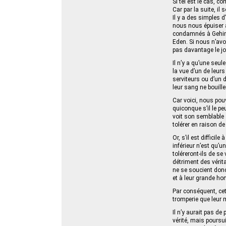
Si tel est le cas, 
Car par la suite, il
Il y a des simples d
nous nous épuiser a
condamnés à Gehino
Eden. Si nous n’avo
pas davantage le jo
Il n’y a qu’une seu
la vue d’un de leurs
serviteurs ou d’un 
leur sang ne bouille
Car voici, nous pou
quiconque s’il le pe
voit son semblable s
tolérer en raison de
Or, s’il est diffici
inférieur n’est qu’
toléreront-ils de se
détriment des vérita
ne se soucient donc
et à leur grande hon
Par conséquent, cet
tromperie que leur 
Il n’y aurait pas de
vérité, mais poursu