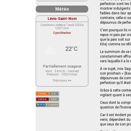
perfection sont les
Météo
montrer indulgents à
faibles dans leur ap
contraire, celle-ci
Lévis-Saint-Nom
dépourvus de perfec
Conditions météo à 7 août 2026 à
12h31min
C’est pourquoi ils 
OpenWeather
repos ni paix par cr
que la paix soit su
60a) comme se réfé
22°C
Le summum de ce niv
constamment effrayé 
vers laquelle il a le
Partiellement nuageux
À ce sujet, nos Sag
Vent
: 3 km/h - nord-est
son prochain » (Bava
Pression
: 1023 mbar
dépourvues de compré
Prévisions
>>
perfection qu’il éta
Le service OpenWeather ne fournit
actuellement aucune prévision
météorologique sur le lieu Lévis-
Grâce à cette cont
Saint-Nom.
vigilant quant à se
Veuillez consulter le message du
service ci-dessous.
Ceux dont la compré
(401 - Invalid API key. Please see
https://openweathermap.org/faq#error401
question de l’honne
for more info.)
Car il est évident p
venir, dépendent du
que ceux de son proc