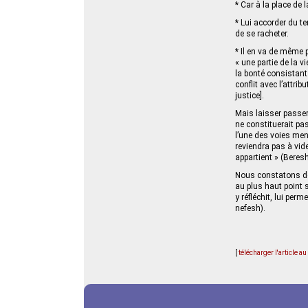
* Car à la place de 
* Lui accorder du te
de se racheter.
* Il en va de même 
« une partie de la 
la bonté consistant
conflit avec l’attri
justice].
Mais laisser passer 
ne constituerait pas
l’une des voies ment
reviendra pas à vide
appartient » (Beres
Nous constatons don
au plus haut point s
y réfléchit, lui per
nefesh).
[
télécharger l'article a