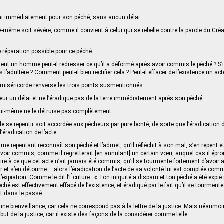
uni immédiatement pour son péché, sans aucun délai.
le-même soit sévère, comme il convient à celui qui se rebelle contre la parole du Créa
ne réparation possible pour ce péché.
ent un homme peut-il redresser ce qu’il a déformé après avoir commis le péché ? S’
’adultère ? Comment peut-il bien rectifier cela ? Peut-il effacer de l’existence un ac
la miséricorde renverse les trois points susmentionnés.
heur un délai et ne l’éradique pas de la terre immédiatement après son péché.
lui-même ne le détruise pas complètement.
 de se repentir soit accordée aux pécheurs par pure bonté, de sorte que l’éradication d
éradication de l’acte.
me repentant reconnaît son péché et l’admet, qu’il réfléchit à son mal, s’en repent et
voir commis, comme il regretterait [en annulant] un certain vœu, auquel cas il éprou
spire à ce que cet acte n’ait jamais été commis, qu’il se tourmente fortement d’avoir ag
r et s’en détourne – alors l’éradication de l’acte de sa volonté lui est comptée com
 l’expiation. Comme le dit l’Écriture : « Ton iniquité a disparu et ton péché a été expié
péché est effectivement effacé de l’existence, et éradiqué par le fait qu’il se tourmente
ait dans le passé.
une bienveillance, car cela ne correspond pas à la lettre de la justice. Mais néanmoi
but de la justice, car il existe des façons de la considérer comme telle.