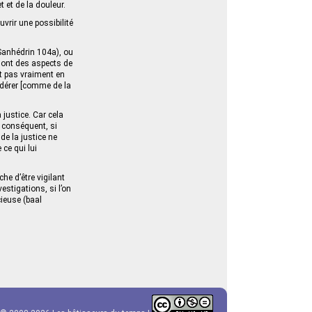
t et de la douleur.
uvrir une possibilité
(Sanhédrin 104a), ou
 sont des aspects de
t pas vraiment en
nsidérer [comme de la
 justice. Car cela
r conséquent, si
de la justice ne
 ce qui lui
e d’être vigilant
estigations, si l’on
cieuse (baal