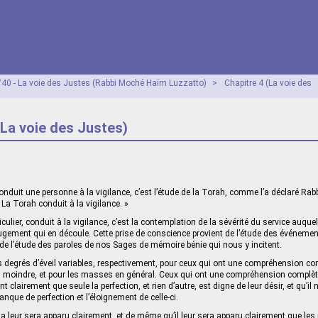
40 - La voie des Justes (Rabbi Moché Haïm Luzzatto)
>
Chapitre 4 (La voie des
(La voie des Justes)
conduit une personne à la vigilance, c’est l’étude de la Torah, comme l’a déclaré Rab
 La Torah conduit à la vigilance. »
iculier, conduit à la vigilance, c’est la contemplation de la sévérité du service auqu
 jugement qui en découle. Cette prise de conscience provient de l’étude des événeme
t de l’étude des paroles de nos Sages de mémoire bénie qui nous y incitent.
es degrés d’éveil variables, respectivement, pour ceux qui ont une compréhension co
moindre, et pour les masses en général. Ceux qui ont une compréhension complète
t clairement que seule la perfection, et rien d’autre, est digne de leur désir, et qu’il 
nque de perfection et l’éloignement de celle-ci.
la leur sera apparu clairement, et de même qu’il leur sera apparu clairement que le