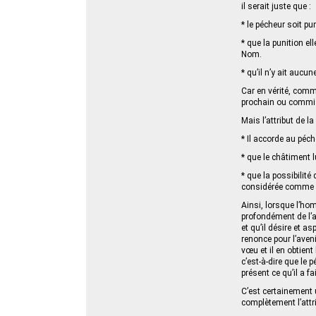
il serait juste que :
* le pécheur soit p
* que la punition el
Nom.
* qu’il n’y ait aucu
Car en vérité, comm
prochain ou commis l
Mais l’attribut de 
* Il accorde au péc
* que le châtiment 
* que la possibilité
considérée comme l’
Ainsi, lorsque l’hom
profondément de l’a
et qu’il désire et a
renonce pour l’aveni
vœu et il en obtient
c’est-à-dire que le 
présent ce qu’il a f
C’est certainement 
complètement l’attri