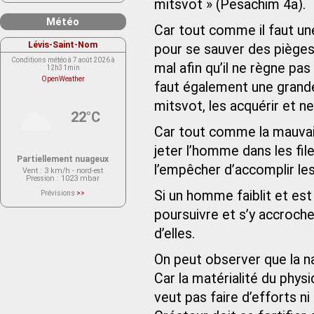
mitsvot » (Pesachim 4a).
Météo
Car tout comme il faut un
Lévis-Saint-Nom
pour se sauver des pièges 
Conditions météo à 7 août 2026 à
mal afin qu’il ne règne pa
12h31min
OpenWeather
faut également une grande 
mitsvot, les acquérir et ne
22°C
Car tout comme la mauvais
jeter l’homme dans les fil
Partiellement nuageux
l’empêcher d’accomplir les
Vent
: 3 km/h - nord-est
Pression
: 1023 mbar
Si un homme faiblit et est 
Prévisions
>>
Le service OpenWeather ne fournit
actuellement aucune prévision
poursuivre et s’y accroche
météorologique sur le lieu Lévis-
Saint-Nom.
d’elles.
Veuillez consulter le message du
service ci-dessous.
(401 - Invalid API key. Please see
https://openweathermap.org/faq#error401
On peut observer que la n
for more info.)
Car la matérialité du phys
veut pas faire d’efforts ni 