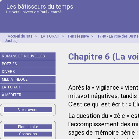
Les bâtisseurs du temps
Le petit univers de Paul Jeanzé
Accueil du site
>
LA TORAH
>
Pensée juive
>
1740 - La voie des Just
Justes)
Chapitre 6 (La vo
ROMANS ET NOUVELLES
POÉZIES
DIVERS
MÉDIATHÈQUE
Après la « vigilance » vient
LA TORAH
mitsvot négatives, tandis 
À MÉDITER
C’est ce qui est écrit : « É
Sites favoris
La question du « zèle » est
l’accomplissement des mit
Plan du site
sages de mémoire bénie : 
Connexion