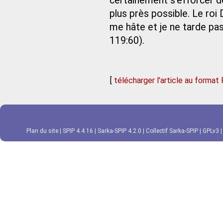
certainement s’efforcer de
plus près possible. Le roi D
me hâte et je ne tarde p
119:60).
[
télécharger l'article au format
Plan du site
|
SPIP 4.4.16
|
Sarka-SPIP 4.2.0
|
Collectif Sarka-SPIP
|
GPLv3