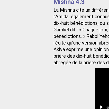
Mishna 4.3
La Mishna cite un différend
l’Amida, également connu
dix-huit bénédictions, ou 
Gamliel dit : « Chaque jour
bénédictions. » Rabbi Yehos
récite qu’une version abré
Akiva exprime une opinion in
prière des dix-huit bénédict
abrégée de la prière des d
C
0