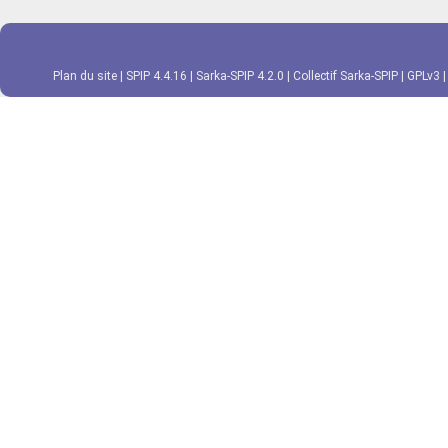
Plan du site
|
SPIP 4.4.16
|
Sarka-SPIP 4.2.0
|
Collectif Sarka-SPIP
|
GPLv3