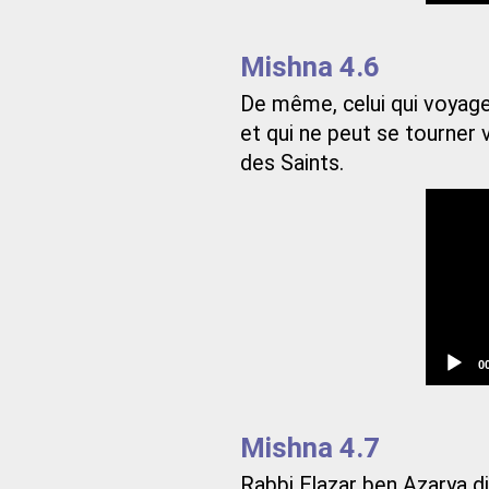
Mishna 4.6
De même, celui qui voyage
et qui ne peut se tourner 
des Saints.
C
0
t
Mishna 4.7
Rabbi Elazar ben Azarya di