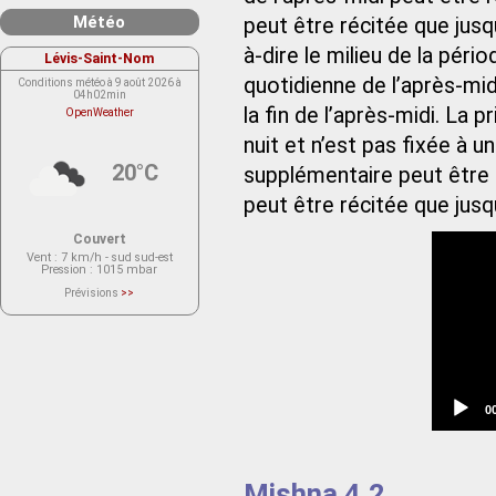
Météo
peut être récitée que jusqu
à-dire le milieu de la pér
Lévis-Saint-Nom
quotidienne de l’après-mid
Conditions météo à 9 août 2026 à
04h02min
la fin de l’après-midi. La p
OpenWeather
nuit et n’est pas fixée à u
20°C
supplémentaire peut être r
peut être récitée que jusqu
Couvert
Vent
: 7 km/h - sud sud-est
Pression
: 1015 mbar
Prévisions
>>
Le service OpenWeather ne fournit
actuellement aucune prévision
météorologique sur le lieu Lévis-
Saint-Nom.
Veuillez consulter le message du
service ci-dessous.
(401 - Invalid API key. Please see
https://openweathermap.org/faq#error401
for more info.)
C
0
t
Mishna 4.2