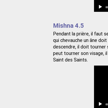
C
0
t
Mishna 4.5
Pendant la prière, il faut 
qui chevauche un âne doit 
descendre, il doit tourner 
peut tourner son visage, il
Saint des Saints.
C
0
t