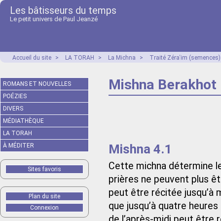
Les bâtisseurs du temps
Le petit univers de Paul Jeanzé
Accueil du site
>
LA TORAH
>
La Michna
>
Traité Zéraʿim (semences)
Mishna Berakhot 
ROMANS ET NOUVELLES
POÉZIES
DIVERS
MÉDIATHÈQUE
LA TORAH
Mishna 4.1
À MÉDITER
Cette michna détermine l
Sites favoris
prières ne peuvent plus êtr
peut être récitée jusqu’à m
Plan du site
que jusqu’à quatre heures a
Connexion
de l’après-midi peut être r