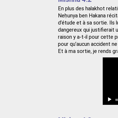
En plus des halakhot relat
Neḥunya ben Hakana récitai
d’étude et à sa sortie. Ils l
dangereux qui justifierait u
raison y a-t-il pour cette p
pour qu’aucun accident ne 
Et à ma sortie, je rends g
C
0
t