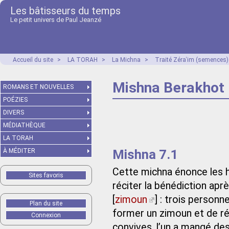
Les bâtisseurs du temps
Le petit univers de Paul Jeanzé
Accueil du site
>
LA TORAH
>
La Michna
>
Traité Zéraʿim (semences)
Mishna Berakhot 
ROMANS ET NOUVELLES
POÉZIES
DIVERS
MÉDIATHÈQUE
LA TORAH
Mishna 7.1
À MÉDITER
Cette michna énonce les hal
Sites favoris
réciter la bénédiction apr
[
zimoun
] : trois person
Plan du site
former un zimoun et de réc
Connexion
convives, l’un a mangé des