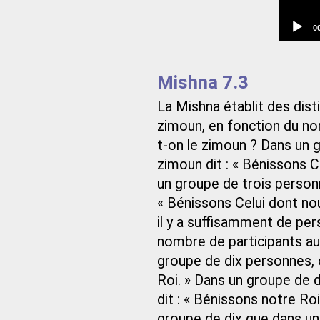
C
0
t
Mishna 7.3
La Mishna établit des dist
zimoun, en fonction du n
t-on le zimoun ? Dans un g
zimoun dit : « Bénissons C
un groupe de trois personne
« Bénissons Celui dont no
il y a suffisamment de pe
nombre de participants au
groupe de dix personnes, c
Roi. » Dans un groupe de di
dit : « Bénissons notre Ro
groupe de dix que dans un