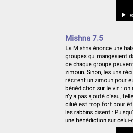
C
0
t
Mishna 7.5
La Mishna énonce une hala
groupes qui mangeaient 
de chaque groupe peuvent 
zimoun. Sinon, les uns ré
récitent un zimoun pour 
bénédiction sur le vin : on
n’y a pas ajouté d’eau, tell
dilué est trop fort pour ê
les rabbins disent : Puisqu’
une bénédiction sur celui-c