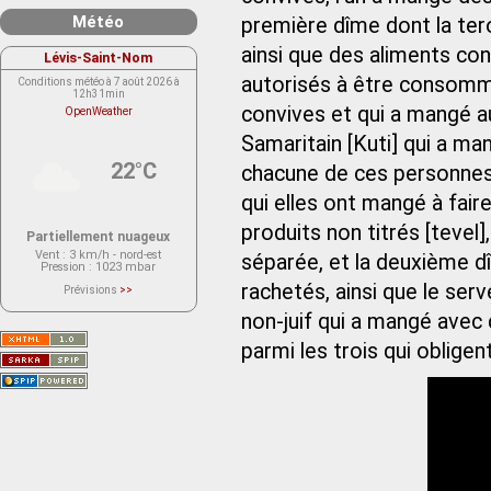
Météo
première dîme dont la ter
ainsi que des aliments co
Lévis-Saint-Nom
autorisés à être consommé
Conditions météo à 7 août 2026 à
12h31min
convives et qui a mangé au
OpenWeather
Samaritain [Kuti] qui a ma
22°C
chacune de ces personnes e
qui elles ont mangé à fair
produits non titrés [tevel
Partiellement nuageux
Vent
: 3 km/h - nord-est
séparée, et la deuxième d
Pression
: 1023 mbar
rachetés, ainsi que le serv
Prévisions
>>
Le service OpenWeather ne fournit
actuellement aucune prévision
non-juif qui a mangé avec 
météorologique sur le lieu Lévis-
Saint-Nom.
parmi les trois qui oblige
Veuillez consulter le message du
service ci-dessous.
(401 - Invalid API key. Please see
https://openweathermap.org/faq#error401
for more info.)