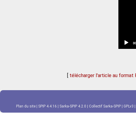
C
0
t
[
télécharger l'article au format
Plan du site
|
SPIP 4.4.16
|
Sarka-SPIP 4.2.0
|
Collectif Sarka-SPIP
|
GPLv3