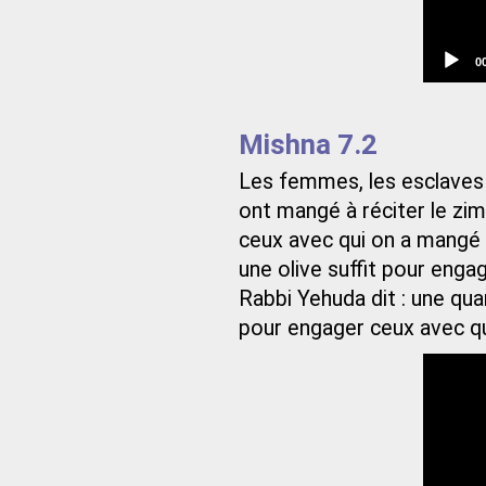
C
0
t
Mishna 7.2
Les femmes, les esclaves 
ont mangé à réciter le zim
ceux avec qui on a mangé à
une olive suffit pour enga
Rabbi Yehuda dit : une qu
pour engager ceux avec qu