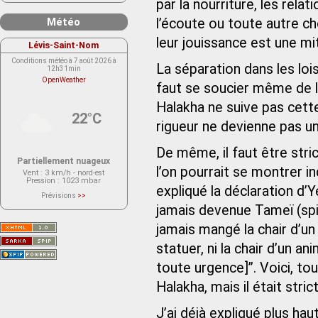
par la nourriture, les rel
Météo
l’écoute ou toute autre ch
leur jouissance est une mi
Lévis-Saint-Nom
Conditions météo à 7 août 2026 à
La séparation dans les lois
12h31min
OpenWeather
faut se soucier même de l’
Halakha ne suive pas cette
22°C
rigueur ne devienne pas un
De même, il faut être str
Partiellement nuageux
l’on pourrait se montrer 
Vent
: 3 km/h - nord-est
Pression
: 1023 mbar
expliqué la déclaration d’
Prévisions
>>
Le service OpenWeather ne fournit
jamais devenue Tameï (spir
actuellement aucune prévision
météorologique sur le lieu Lévis-
jamais mangé la chair d’un
Saint-Nom.
Veuillez consulter le message du
service ci-dessous.
statuer, ni la chair d’un an
(401 - Invalid API key. Please see
https://openweathermap.org/faq#error401
toute urgence]”. Voici, t
for more info.)
Halakha, mais il était stri
J’ai déjà expliqué plus ha