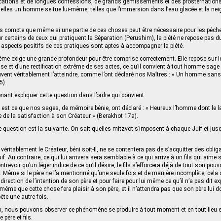
ations et de longues confessions, de grands gémissements et des prosternations
quelles un homme se tue lui-même, telles que l’immersion dans l’eau glacée et la nei
pas compte que même si une partie de ces choses peut être nécessaire pour les pé
r certains de ceux qui pratiquent la Séparation (Perushim), la piété ne repose pas d
 aspects positifs de ces pratiques sont aptes à accompagner la piété.
même exige une grande profondeur pour être comprise correctement. Elle repose sur
e et d’une rectification extrême de ses actes, ce qu’il convient à tout homme sage 
vent véritablement l’atteindre, comme l’ont déclaré nos Maîtres : « Un homme sans 
5).
ant expliquer cette question dans l’ordre qui convient.
té est ce que nos sages, de mémoire bénie, ont déclaré : « Heureux l’homme dont le l
e de la satisfaction à son Créateur » (Berakhot 17a).
te question est la suivante. On sait quelles mitzvot s’imposent à chaque Juif et jusq
véritablement le Créateur, béni soit-Il, ne se contentera pas de s’acquitter des obli
f. Au contraire, ce qui lui arrivera sera semblable à ce qui arrive à un fils qui aime
ntrevoir qu’un léger indice de ce qu’il désire, le fils s’efforcera déjà de tout son pouv
 Même si le père ne l’a mentionné qu’une seule fois et de manière incomplète, cela suf
irection de l’intention de son père et pour faire pour lui même ce qu’il n’a pas dit exp
-même que cette chose fera plaisir à son père, et il n’attendra pas que son père lui 
épète une autre fois.
, nous pouvons observer ce phénomène se produire à tout moment et en tout lieu e
 père et fils.