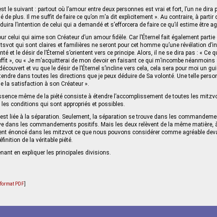
est le suivant : partout où l’amour entre deux personnes est vrai et fort, l’un ne dira p
de plus. Il me suffit de faire ce qu’on m’a dit explicitement ». Au contraire, à partir 
uira l’intention de celui qui a demandé et s’efforcera de faire ce qu’il estime être agr
ur celui qui aime son Créateur d’un amour fidèle. Car l’Éternel fait également partie
tsvot qui sont claires et familières ne seront pour cet homme qu’une révélation d’int
té et le désir de l’Éternel s’orientent vers ce principe. Alors, il ne se dira pas : « Ce qu
ffit », ou « Je m’acquitterai de mon devoir en faisant ce qui m’incombe néanmoins ».
i découvert et vu que le désir de l’Éternel s’incline vers cela, cela sera pour moi un g
étendre dans toutes les directions que je peux déduire de Sa volonté. Une telle perso
de la satisfaction à son Créateur ».
ssence même de la piété consiste à étendre l’accomplissement de toutes les mitzv
les conditions qui sont appropriés et possibles.
é est liée à la séparation. Seulement, la séparation se trouve dans les commandeme
uve dans les commandements positifs. Mais les deux relèvent de la même matière, à
ment énoncé dans les mitzvot ce que nous pouvons considérer comme agréable devant
définition de la véritable piété.
ant en expliquer les principales divisions.
u format PDF
]