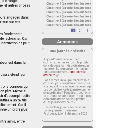
, d’étranges
Chapitre 4 (La voie des Justes)
ge, et autres choses
Chapitre 5 (La voie des Justes)
Chapitre 6 (La voie des Justes)
Chapitre 7 (La voie des Justes)
cheurs engagés dans
Chapitre 8 (La voie des Justes)
u tout sur ces
Chapitre 9 (La voie des Justes)
1
2
3
 les fondements
de rechercher. Car
Annonces
instruction ne peut
Une journée ordinaire
Aujourd’hui est une journée
abeur est dans la
ordinaire... enfin je crois. Je profite
donc de cette journée ordinaire pour
mettre en ligne mon dernier roman,
intitulé sobrement...
une journée
u’où s’étend leur
ordinaire
.
Dans la mesure où j’aurai eu besoin
d’un peu plus de quatre années pour
gations connues qui
voir ce petit livre achevé, ne devrais-je
pas considérer cette journée comme
 son père. Même si
extraordinaire ? Peut-être... peut-être
oir d’accomplir cette
pas. D’une certaine façon, n’est-il pas
extraordinaire de pouvoir profiter
fira à un tel fils
d’une journée ordinaire ?
licitement. Car il
Cher lecteur, je vous souhaite une
donne un ordre plus
bonne journée... ordinaire.
Paul Jeanzé, le 19 décembre 2025
ntre amis, entre