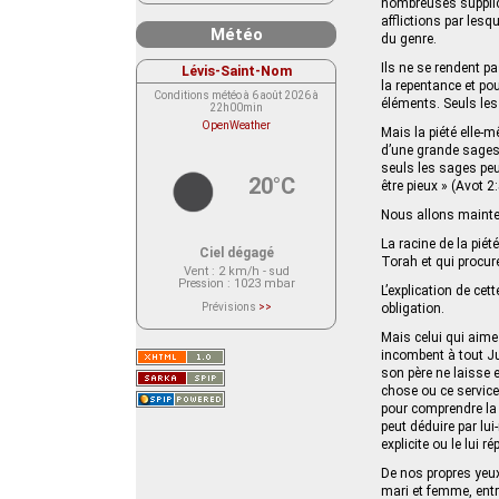
nombreuses supplic
afflictions par les
Météo
du genre.
Ils ne se rendent 
Lévis-Saint-Nom
la repentance et pou
Conditions météo à 6 août 2026 à
éléments. Seuls les
22h00min
OpenWeather
Mais la piété elle-
d’une grande sagess
seuls les sages peu
20°C
être pieux » (Avot 2:
Nous allons mainten
La racine de la pié
Ciel dégagé
Torah et qui procur
Vent
: 2 km/h - sud
Pression
: 1023 mbar
L’explication de cet
Prévisions
>>
obligation.
Le service OpenWeather ne fournit
actuellement aucune prévision
Mais celui qui aime 
météorologique sur le lieu Lévis-
incombent à tout Jui
Saint-Nom.
Veuillez consulter le message du
son père ne laisse e
service ci-dessous.
chose ou ce service.
(401 - Invalid API key. Please see
https://openweathermap.org/faq#error401
pour comprendre la d
for more info.)
peut déduire par lui
explicite ou le lui r
De nos propres yeux
mari et femme, entre