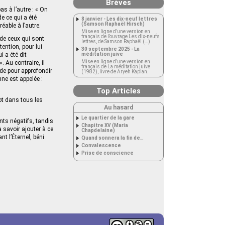
Brèves
as à l’autre : « On
de ce qui a été
8 janvier - Les dix-neuf lettres
(Samson Raphaël Hirsch)
éable à l’autre.
Mise en ligne d’une version en
français de l’ouvrage Les dix-neufs
 de ceux qui sont
lettres, de Samson Raphaël (…)
ention, pour lui
30 septembre 2025 - La
i a été dit
méditation juive
Mise en ligne d’une version en
 Au contraire, il
français de La méditation juive
uide pour approfondir
(1982), livre de Aryeh Kaplan.
nne est appelée :
Top Articles
ot dans tous les
Au hasard
Le quartier de la gare
nts négatifs, tandis
Chapitre XV (Maria
 savoir ajouter à ce
Chapdelaine)
 l’Éternel, béni
Quand sonnera la fin de…
Convalescence
Prise de conscience