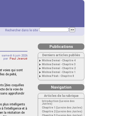
Rechercher dans le site
Publications
Derniers articles publiés
samedi 6 juin 2026
par
Paul Jeanzé
Mishna Demaï - Chapitre 4
Mishna Demaï - Chapitre 3
Mishna Demaï - Chapitre 2
et voies qui sont
Mishna Demaï - Chapitre 1
es de piété,
Mishna Péah - Chapitre 8
nts [des coquilles
Navigation
cte de la voie de
, sans approfondir
Articles de la rubrique
Introduction (La voie des
Justes)
 plus intelligents
Chapitre 1 (La voie des Justes)
à l’intelligence et à
Chapitre 2 (La voie des Justes)
n la récitation de
Chapitre 3 (La voie des Justes)