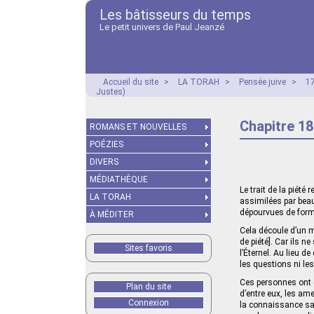
Les bâtisseurs du temps
Le petit univers de Paul Jeanzé
Accueil du site
>
LA TORAH
>
Pensée juive
>
17
Justes)
Chapitre 18
ROMANS ET NOUVELLES
POÉZIES
DIVERS
MÉDIATHÈQUE
Le trait de la piété
LA TORAH
assimilées par beau
dépourvues de forme
À MÉDITER
Cela découle d’un m
de piété]. Car ils n
Sites favoris
l’Éternel. Au lieu d
les questions ni le
Ces personnes ont d
Plan du site
d’entre eux, les ame
Connexion
la connaissance sai