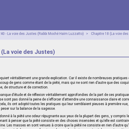
40 - La voie des Justes (Rabbi Moché Haïm Luzzatto)
>
Chapitre 18 (La voie des
 (La voie des Justes)
 requiert véritablement une grande explication. Car il existe de nombreuses pratiques 
coup de gens comme étant de la piété, mais qui ne sont rien d’autre que des coquill
, de structure et de correction.
anque d’étude et de réflexion véritablement approfondies de la part de ces pratiqua
e se sont pas donné la peine de s’efforcer d’atteindre une connaissance claire et corre
e cela, ils ont adopté toutes les pratiques qui leur semblaient pieuses à première vue
s peser sur la balance de la sagesse.
onné à la piété une odeur répugnante aux yeux de la plupart des gens, y compris les
nant à penser que la piété consiste en des choses insensées et qu’elle est contraire 
ne. Les masses en sont venues à croire que la piété ne consiste en rien d’autre qu’e