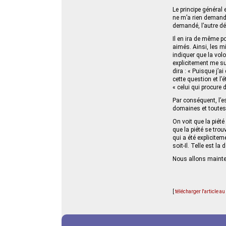
Le principe général 
ne m’a rien demandé 
demandé, l’autre déd
Il en ira de même po
aimés. Ainsi, les mi
indiquer que la volon
explicitement me su
dira : « Puisque j’a
cette question et l’
« celui qui procure 
Par conséquent, l’e
domaines et toutes 
On voit que la piét
que la piété se tro
qui a été explicite
soit-Il. Telle est la 
Nous allons mainten
[
télécharger l'article a