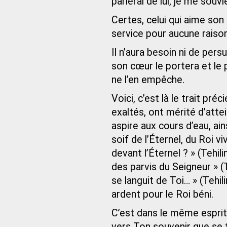
parlerai de lui, je me souv
Certes, celui qui aime so
service pour aucune raiso
Il n’aura besoin ni de persu
son cœur le portera et le 
ne l’en empêche.
Voici, c’est là le trait pr
exaltés, ont mérité d’atte
aspire aux cours d’eau, ai
soif de l’Éternel, du Roi v
devant l’Éternel ? » (Tehil
des parvis du Seigneur » (
se languit de Toi… » (Tehil
ardent pour le Roi béni.
C’est dans le même esprit
vers Ton souvenir que se t