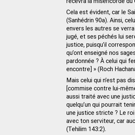
recevra la miséricorde du 
Cela est évident, car le S
(Sanhédrin 90a). Ainsi, cel
envers les autres se verra 
jugé, et ses péchés lui se
justice, puisqu’il corresp
qu’ont enseigné nos sages, 
pardonnée ? À celui qui f
encontre] » (Roch Hachana
Mais celui qui n’est pas d
[commise contre lui-même], 
aussi traité avec une justice
quelqu’un qui pourrait tenir
une justice stricte ? Le ro
avec ton serviteur, car auc
(Tehilim 143:2).