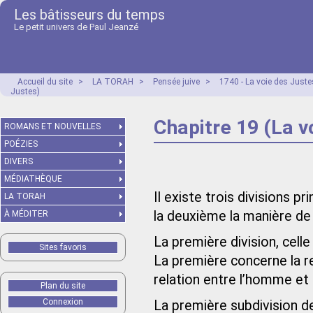
Les bâtisseurs du temps
Le petit univers de Paul Jeanzé
Accueil du site
>
LA TORAH
>
Pensée juive
>
1740 - La voie des Just
Justes)
Chapitre 19 (La v
ROMANS ET NOUVELLES
POÉZIES
DIVERS
MÉDIATHÈQUE
Il existe trois divisions p
LA TORAH
la deuxième la manière de l
À MÉDITER
La première division, celle
Sites favoris
La première concerne la re
relation entre l’homme et 
Plan du site
Connexion
La première subdivision de 