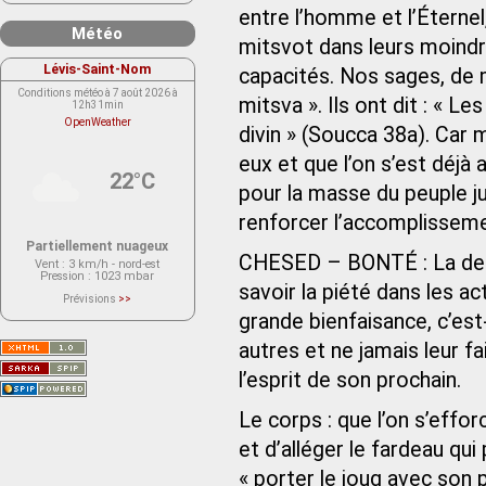
entre l’homme et l’Éterne
Météo
mitsvot dans leurs moindr
Lévis-Saint-Nom
capacités. Nos sages, de 
Conditions météo à 7 août 2026 à
mitsva ». Ils ont dit : « 
12h31min
OpenWeather
divin » (Soucca 38a). Car
eux et que l’on s’est déjà 
22°C
pour la masse du peuple ju
renforcer l’accomplisseme
Partiellement nuageux
CHESED – BONTÉ : La deuxi
Vent
: 3 km/h - nord-est
Pression
: 1023 mbar
savoir la piété dans les a
Prévisions
>>
Le service OpenWeather ne fournit
grande bienfaisance, c’est-
actuellement aucune prévision
météorologique sur le lieu Lévis-
autres et ne jamais leur fa
Saint-Nom.
Veuillez consulter le message du
service ci-dessous.
l’esprit de son prochain.
(401 - Invalid API key. Please see
https://openweathermap.org/faq#error401
for more info.)
Le corps : que l’on s’effo
et d’alléger le fardeau qu
« porter le joug avec son p