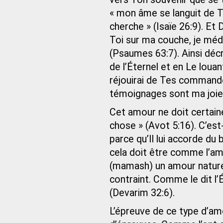
« mon âme se languit de To
cherche » (Isaïe 26:9). Et
Toi sur ma couche, je médit
(Psaumes 63:7). Ainsi décriva
de l’Éternel et en Le loua
réjouirai de Tes commande
témoignages sont ma joie
Cet amour ne doit certai
chose » (Avot 5:16). C’est-
parce qu’Il lui accorde du 
cela doit être comme l’amo
(mamash) un amour naturel,
contraint. Comme le dit l’É
(Devarim 32:6).
L’épreuve de ce type d’am