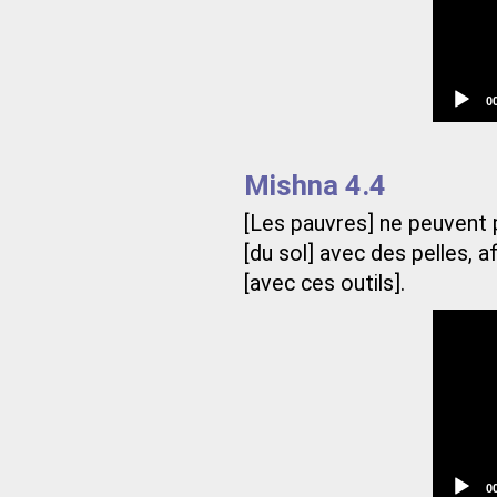
C
0
t
Mishna 4.4
[Les pauvres] ne peuvent 
[du sol] avec des pelles, a
[avec ces outils].
C
0