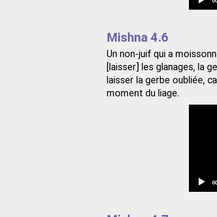
0
t
Mishna 4.6
Un non-juif qui a moisson
[laisser] les glanages, la g
laisser la gerbe oubliée, c
moment du liage.
C
0
t