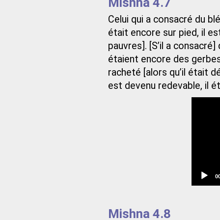
Mishna 4.7
Celui qui a consacré du blé
était encore sur pied, il e
pauvres]. [S’il a consacré]
étaient encore des gerbes, i
racheté [alors qu’il était 
est devenu redevable, il é
C
0
t
Mishna 4.8