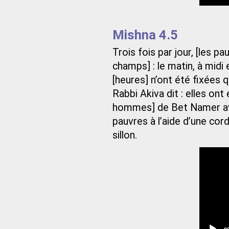
t
Mishna 4.5
Trois fois par jour, [les p
champs] : le matin, à midi 
[heures] n’ont été fixées q
Rabbi Akiva dit : elles ont 
hommes] de Bet Namer avai
pauvres à l’aide d’une cord
sillon.
C