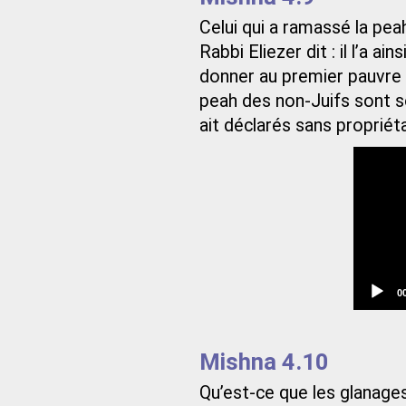
Celui qui a ramassé la peah 
Rabbi Eliezer dit : il l’a ain
donner au premier pauvre q
peah des non-Juifs sont sou
ait déclarés sans propriéta
C
0
t
Mishna 4.10
Qu’est-ce que les glanage