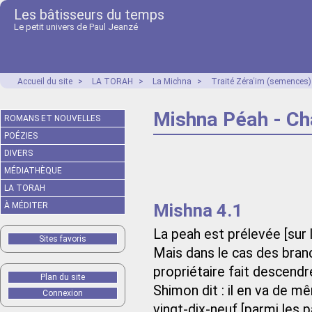
Les bâtisseurs du temps
Le petit univers de Paul Jeanzé
Accueil du site
>
LA TORAH
>
La Michna
>
Traité Zéraʿim (semences)
Mishna Péah - Ch
ROMANS ET NOUVELLES
POÉZIES
DIVERS
MÉDIATHÈQUE
LA TORAH
Mishna 4.1
À MÉDITER
La peah est prélevée [sur l
Sites favoris
Mais dans le cas des branc
propriétaire fait descendre
Plan du site
Shimon dit : il en va de m
Connexion
vingt-dix-neuf [parmi les p