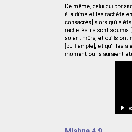
De même, celui qui consac
à la dîme et les rachète ens
consacrés] alors qu’ils éta
rachetés, ils sont soumis [à
soient mûrs, et qu’ils ont 
[du Temple], et qu’il les a
moment où ils auraient ét
C
0
t
Mishna 4.9