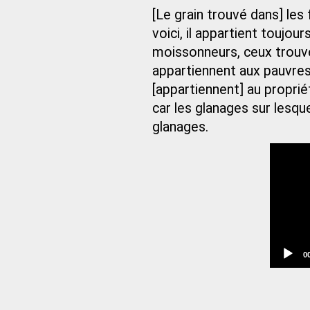
[Le grain trouvé dans] les
voici, il appartient toujou
moissonneurs, ceux trouvé
appartiennent aux pauvres,
[appartiennent] au propriét
car les glanages sur lesq
glanages.
C
0
t