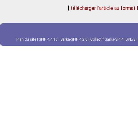
[
télécharger l'article au format
Plan du site
|
SPIP 4.4.16
|
Sarka-SPIP 4.2.0
|
Collectif Sarka-SPIP
|
GPLv3