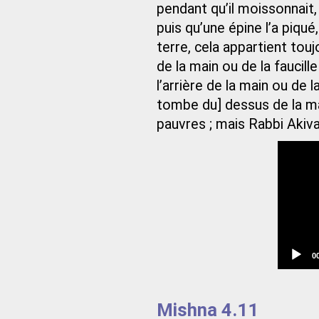
pendant qu’il moissonnait, 
puis qu’une épine l’a piqué
terre, cela appartient touj
de la main ou de la faucill
l’arrière de la main ou de l
tombe du] dessus de la main
pauvres ; mais Rabbi Akiva 
C
0
t
Mishna 4.11