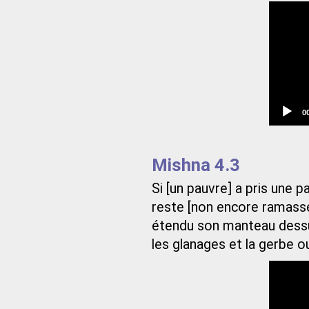
C
0
t
Mishna 4.3
Si [un pauvre] a pris une p
reste [non encore ramassé]
étendu son manteau dessus
les glanages et la gerbe ou