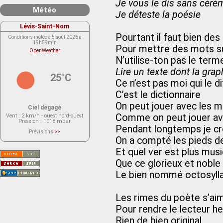
Je vous le dis sans céré
Météo
Je déteste la poésie
Lévis-Saint-Nom
Pourtant il faut bien des 
Conditions météo à 5 août 2026 à
19h59min
Pour mettre des mots su
OpenWeather
N’utilise-ton pas le term
Lire un texte dont la grap
25°C
Ce n’est pas moi qui le di
C’est le dictionnaire
On peut jouer avec les 
Ciel dégagé
Comme on peut jouer ave
Vent
: 2 km/h - ouest nord-ouest
Pression
: 1018 mbar
Pendant longtemps je cr
Prévisions
>>
Le service OpenWeather ne fournit
On a compté les pieds de
actuellement aucune prévision
météorologique sur le lieu Lévis-
Et quel ver est plus musi
Saint-Nom.
Veuillez consulter le message du
Que ce glorieux et noble
service ci-dessous.
(401 - Invalid API key. Please see
Le bien nommé octosyll
https://openweathermap.org/faq#error401
for more info.)
Les rimes du poète s’ai
Pour rendre le lecteur h
Rien de bien original