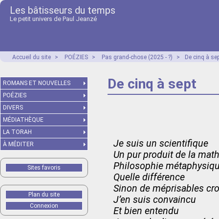
Les bâtisseurs du temps
Le petit univers de Paul Jeanzé
Accueil du site
>
POÉZIES
>
Pas grand-chose (2025 - ?)
>
De cinq à se
De cinq à sept
ROMANS ET NOUVELLES
POÉZIES
DIVERS
MÉDIATHÈQUE
LA TORAH
Je suis un scientifique
À MÉDITER
Un pur produit de la mat
Philosophie métaphysiq
Sites favoris
Quelle différence
Sinon de méprisables cr
Plan du site
J’en suis convaincu
Connexion
Et bien entendu