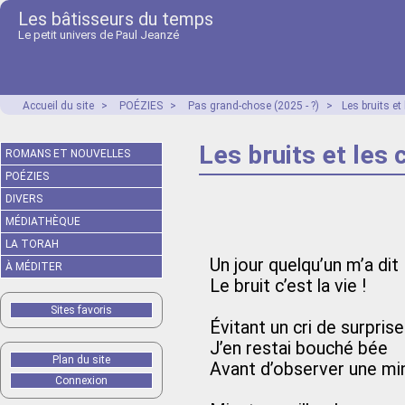
Les bâtisseurs du temps
Le petit univers de Paul Jeanzé
Accueil du site
>
POÉZIES
>
Pas grand-chose (2025 - ?)
>
Les bruits et
Les bruits et les
ROMANS ET NOUVELLES
POÉZIES
DIVERS
MÉDIATHÈQUE
LA TORAH
Un jour quelqu’un m’a dit
À MÉDITER
Le bruit c’est la vie !
Sites favoris
Évitant un cri de surprise
J’en restai bouché bée
Plan du site
Avant d’observer une min
Connexion