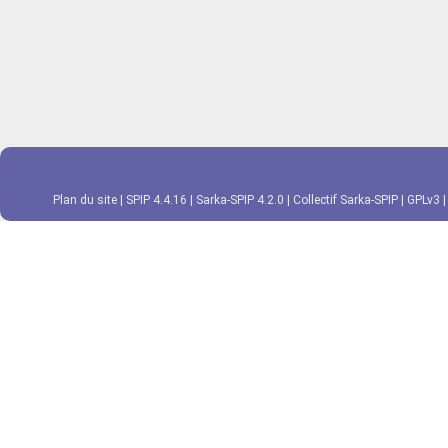
Plan du site
|
SPIP 4.4.16
|
Sarka-SPIP 4.2.0
|
Collectif Sarka-SPIP
|
GPLv3