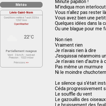
Minute papillon !
Météo
M’indiqua mon interlocut
Vous n’allez pas rester là
Lévis-Saint-Nom
Vous avez bien une petit
Conditions météo à 7 août 2026 à
12h31min
Quelques idées dans la 
OpenWeather
Ou une blague pour me fai
22°C
Non rien
Vraiment rien
Je n’avais rien à dire
Partiellement nuageux
J’esquissai néanmoins un
Vent
: 3 km/h - nord-est
Pression
: 1023 mbar
Je n’avais rien d’autre à o
Prévisions
>>
Le service OpenWeather ne fournit
Pas même un murmure
actuellement aucune prévision
météorologique sur le lieu Lévis-
Ni le moindre chuchote
Saint-Nom.
Veuillez consulter le message du
service ci-dessous.
(401 - Invalid API key. Please see
Le silence qui s’était inst
https://openweathermap.org/faq#error401
for more info.)
Céda progressivement sa
Le souffle du vent
Le gazouillis des oiseaux
Le bruissement des feuil