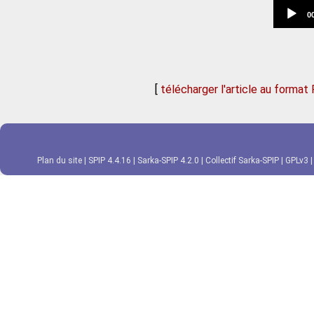
C
0
t
[
télécharger l'article au format
Plan du site
|
SPIP 4.4.16
|
Sarka-SPIP 4.2.0
|
Collectif Sarka-SPIP
|
GPLv3