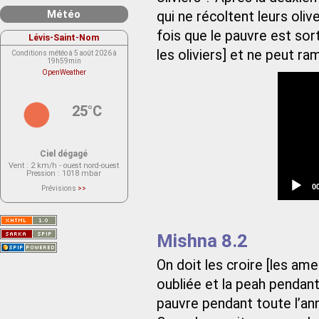
Météo
qui ne récoltent leurs oliv
fois que le pauvre est sor
Lévis-Saint-Nom
les oliviers] et ne peut ram
Conditions météo à 5 août 2026 à
19h59min
OpenWeather
25°C
Ciel dégagé
Vent
: 2 km/h - ouest nord-ouest
Pression
: 1018 mbar
C
0
Prévisions
>>
t
Le service OpenWeather ne fournit
actuellement aucune prévision
météorologique sur le lieu Lévis-
Saint-Nom.
Veuillez consulter le message du
Mishna 8.2
service ci-dessous.
(401 - Invalid API key. Please see
https://openweathermap.org/faq#error401
for more info.)
On doit les croire [les am
oubliée et la peah pendant
pauvre pendant toute l’ann