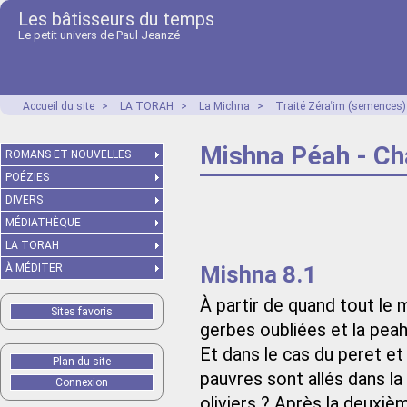
Les bâtisseurs du temps
Le petit univers de Paul Jeanzé
Accueil du site
>
LA TORAH
>
La Michna
>
Traité Zéraʿim (semences)
Mishna Péah - Ch
ROMANS ET NOUVELLES
POÉZIES
DIVERS
MÉDIATHÈQUE
LA TORAH
Mishna 8.1
À MÉDITER
À partir de quand tout le 
Sites favoris
gerbes oubliées et la peah
Et dans le cas du peret e
Plan du site
pauvres sont allés dans la
Connexion
oliviers ? Après la deuxièm