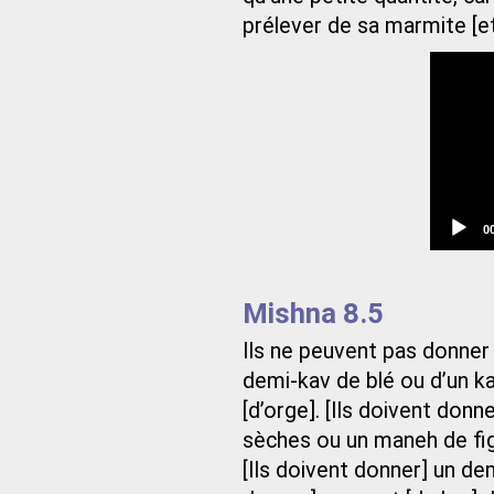
prélever de sa marmite [e
C
0
t
Mishna 8.5
Ils ne peuvent pas donner 
demi-kav de blé ou d’un ka
[d’orge]. [Ils doivent donn
sèches ou un maneh de fig
[Ils doivent donner] un demi