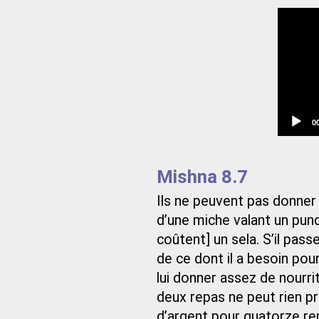
C
0
t
Mishna 8.7
Ils ne peuvent pas donner 
d’une miche valant un pun
coûtent] un sela. S’il passe 
de ce dont il a besoin pour 
lui donner assez de nourrit
deux repas ne peut rien pre
d’argent pour quatorze rep