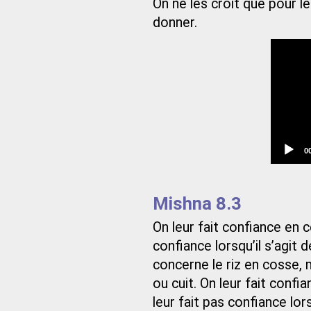
On ne les croit que pour 
donner.
C
0
t
Mishna 8.3
On leur fait confiance en c
confiance lorsqu’il s’agit 
concerne le riz en cosse, m
ou cuit. On leur fait confi
leur fait pas confiance lors