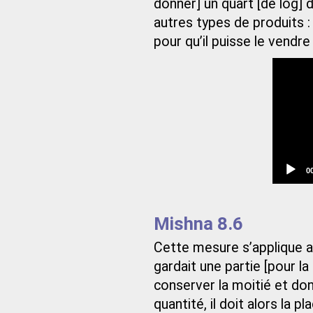
donner] un quart [de log] d
autres types de produits :
pour qu’il puisse le vendr
C
0
t
Mishna 8.6
Cette mesure s’applique aus
gardait une partie [pour la
conserver la moitié et donn
quantité, il doit alors la p