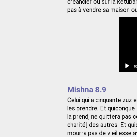
créancier ou sur la ketuba
pas à vendre sa maison ou 
C
0
t
Mishna 8.9
Celui qui a cinquante zuz 
les prendre. Et quiconque 
la prend, ne quittera pas 
charité] des autres. Et qu
mourra pas de vieillesse a