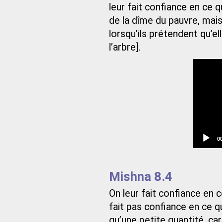
leur fait confiance en ce q
de la dîme du pauvre, mais 
lorsqu’ils prétendent qu’e
l’arbre].
C
0
t
Mishna 8.4
On leur fait confiance en 
fait pas confiance en ce qu
qu’une petite quantité, car