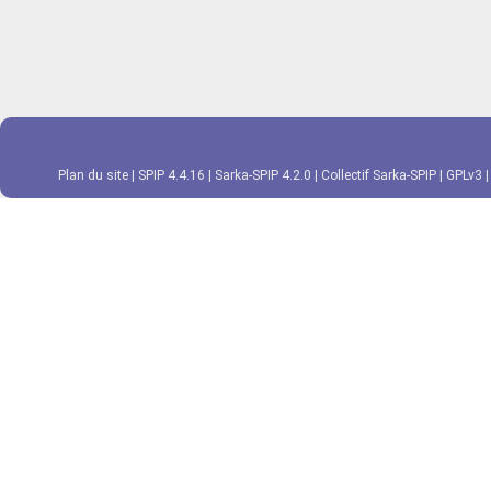
Plan du site
|
SPIP 4.4.16
|
Sarka-SPIP 4.2.0
|
Collectif Sarka-SPIP
|
GPLv3