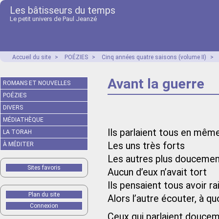
Les bâtisseurs du temps
Le petit univers de Paul Jeanzé
Accueil du site
>
POÉZIES
>
Cinq années quatre saisons (volume II)
>
Avant la guerre
ROMANS ET NOUVELLES
POÉZIES
DIVERS
MÉDIATHÈQUE
Ils parlaient tous en mê
LA TORAH
Les uns très forts
À MÉDITER
Les autres plus douceme
Sites favoris
Aucun d’eux n’avait tort
Ils pensaient tous avoir ra
Plan du site
Alors l’autre écouter, à qu
Connexion
Ceux qui parlaient douce