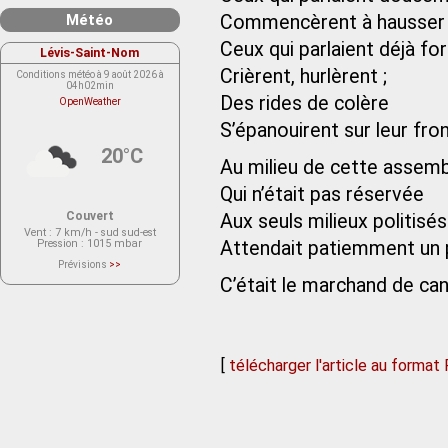
Météo
Commencèrent à hausser 
Ceux qui parlaient déjà for
Lévis-Saint-Nom
Crièrent, hurlèrent ;
Conditions météo à 9 août 2026 à
04h02min
Des rides de colère
OpenWeather
S’épanouirent sur leur fro
20°C
Au milieu de cette assem
Qui n’était pas réservée
Couvert
Aux seuls milieux politisés
Vent
: 7 km/h - sud sud-est
Pression
: 1015 mbar
Attendait patiemment un 
Prévisions
>>
Le service OpenWeather ne fournit
C’était le marchand de ca
actuellement aucune prévision
météorologique sur le lieu Lévis-
Saint-Nom.
Veuillez consulter le message du
service ci-dessous.
(401 - Invalid API key. Please see
https://openweathermap.org/faq#error401
[
télécharger l'article au format
for more info.)