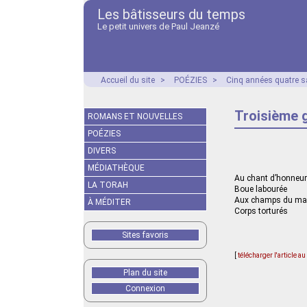
Les bâtisseurs du temps
Le petit univers de Paul Jeanzé
Accueil du site
>
POÉZIES
>
Cinq années quatre s
Troisième 
ROMANS ET NOUVELLES
POÉZIES
DIVERS
MÉDIATHÈQUE
Au chant d’honneur
LA TORAH
Boue labourée
Aux champs du ma
À MÉDITER
Corps torturés
Sites favoris
[
télécharger l'article a
Plan du site
Connexion