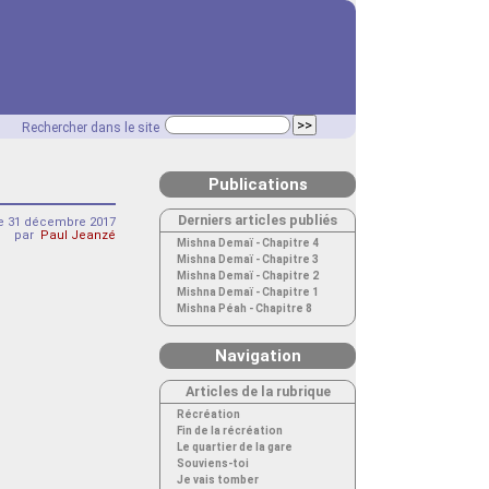
Rechercher dans le site
Publications
Derniers articles publiés
 31 décembre 2017
par
Paul Jeanzé
Mishna Demaï - Chapitre 4
Mishna Demaï - Chapitre 3
Mishna Demaï - Chapitre 2
Mishna Demaï - Chapitre 1
Mishna Péah - Chapitre 8
Navigation
Articles de la rubrique
Récréation
Fin de la récréation
Le quartier de la gare
Souviens-toi
Je vais tomber