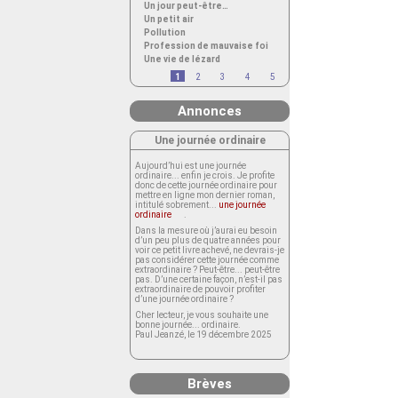
Un jour peut-être…
Un petit air
Pollution
Profession de mauvaise foi
Une vie de lézard
1
2
3
4
5
Annonces
Une journée ordinaire
Aujourd’hui est une journée
ordinaire... enfin je crois. Je profite
donc de cette journée ordinaire pour
mettre en ligne mon dernier roman,
intitulé sobrement...
une journée
ordinaire
.
Dans la mesure où j’aurai eu besoin
d’un peu plus de quatre années pour
voir ce petit livre achevé, ne devrais-je
pas considérer cette journée comme
extraordinaire ? Peut-être... peut-être
pas. D’une certaine façon, n’est-il pas
extraordinaire de pouvoir profiter
d’une journée ordinaire ?
Cher lecteur, je vous souhaite une
bonne journée... ordinaire.
Paul Jeanzé, le 19 décembre 2025
Brèves