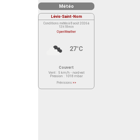
Météo
Lévis-Saint-Nom
Conditions météo à 8 août 2026 à
13h18min
OpenWeather
27°C
Couvert
Vent
: 5 km/h - nord-est
Pression
: 1018 mbar
Prévisions
>>
Le service OpenWeather ne fournit
actuellement aucune prévision
météorologique sur le lieu Lévis-
Saint-Nom.
Veuillez consulter le message du
service ci-dessous.
(401 - Invalid API key. Please see
https://openweathermap.org/faq#error401
for more info.)