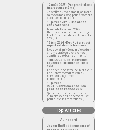
12 août 2025 - Pas grand-chose
(mais quand même)
Je profite du mois d’août, souvent
calme de mon côté, pour procéder à
quelques petites (…)
15 janvier 2025 - Une année
dans tous sens
Mercredi 15 janvier 2025
Une nouvelle année commence, et
fidèle à mes habitudes depuis dix
ans (…)
16 juin 2024 - Des Poézies qui
repartent dans le bon sens
Nous voici arrivés au mois de juin
et je m’apprête à prendre mes
quartiers d’été dans un lieu (…)
7 mai 2024 - Des "mauvaises
nouvelles" qui donnent de la
voix
En ce début de semaine, Monsieur
Éric Lebret mettait sa voix au
service d’une de mes
nouvelles, (…)
15 janvier
2024 - Convalescence : les
poézies de l’année 2023
Quand bien même notre corps
aurait besoin d’une petite pause
pour quelques réparations (…)
Top Articles
Au hasard
Joyeux Noël et bonne année !