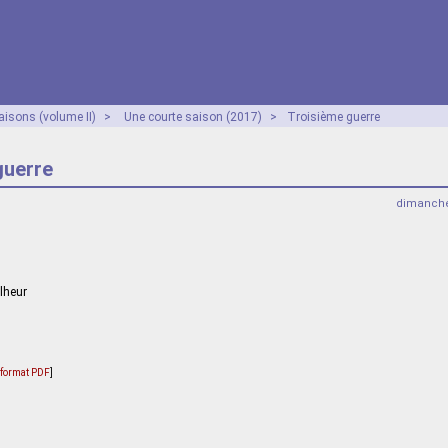
aisons (volume II)
>
Une courte saison (2017)
>
Troisième guerre
guerre
dimanche
lheur
u format PDF
]