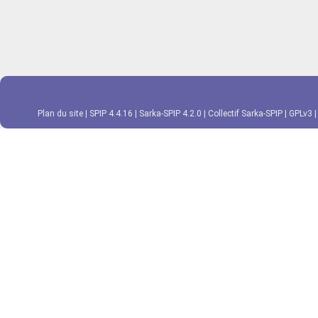
Plan du site
|
SPIP 4.4.16
|
Sarka-SPIP 4.2.0
|
Collectif Sarka-SPIP
|
GPLv3