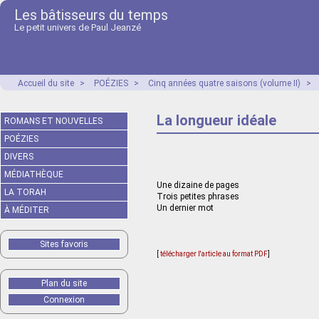
Les bâtisseurs du temps
Le petit univers de Paul Jeanzé
Accueil du site
>
POÉZIES
>
Cinq années quatre saisons (volume II)
>
La longueur idéale
ROMANS ET NOUVELLES
POÉZIES
DIVERS
MÉDIATHÈQUE
Une dizaine de pages
LA TORAH
Trois petites phrases
Un dernier mot
À MÉDITER
Sites favoris
[
télécharger l'article au format PDF
]
Plan du site
Connexion