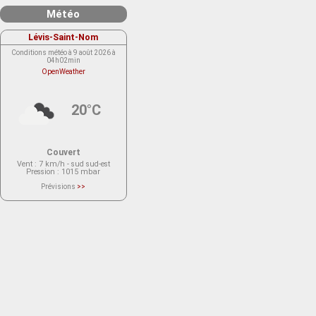
Météo
Lévis-Saint-Nom
Conditions météo à 9 août 2026 à
04h02min
OpenWeather
20°C
Couvert
Vent
: 7 km/h - sud sud-est
Pression
: 1015 mbar
Prévisions
>>
Le service OpenWeather ne fournit
actuellement aucune prévision
météorologique sur le lieu Lévis-
Saint-Nom.
Veuillez consulter le message du
service ci-dessous.
(401 - Invalid API key. Please see
https://openweathermap.org/faq#error401
for more info.)