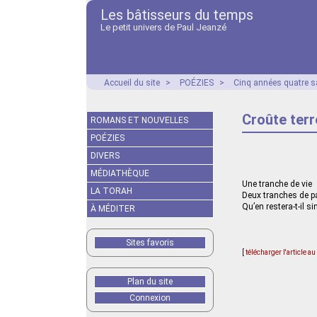
Les bâtisseurs du temps
Le petit univers de Paul Jeanzé
Accueil du site
>
POÉZIES
>
Cinq années quatre s
Croûte terr
ROMANS ET NOUVELLES
POÉZIES
DIVERS
MÉDIATHÈQUE
Une tranche de vie
LA TORAH
Deux tranches de p
Qu’en restera-t-il s
À MÉDITER
Sites favoris
[
télécharger l'article a
Plan du site
Connexion