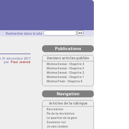
Rechercher dans le site
Publications
Derniers articles publiés
 31 décembre 2017
par
Paul Jeanzé
Mishna Demaï - Chapitre 4
Mishna Demaï - Chapitre 3
Mishna Demaï - Chapitre 2
Mishna Demaï - Chapitre 1
Mishna Péah - Chapitre 8
Navigation
Articles de la rubrique
Récréation
Fin de la récréation
Le quartier de la gare
Souviens-toi
Je vais tomber