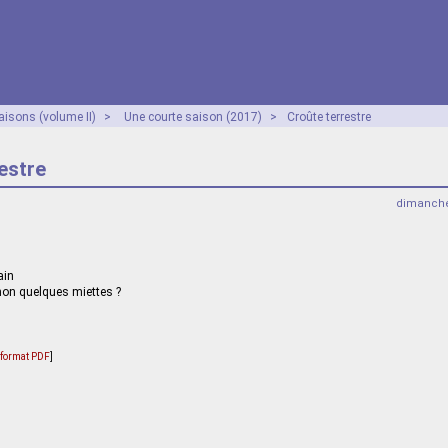
aisons (volume II)
>
Une courte saison (2017)
>
Croûte terrestre
estre
dimanche
ain
inon quelques miettes ?
u format PDF
]