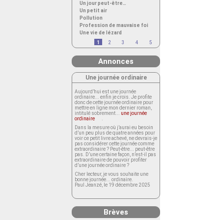
Un jour peut-être…
Un petit air
Pollution
Profession de mauvaise foi
Une vie de lézard
1
2
3
4
5
Annonces
Une journée ordinaire
Aujourd’hui est une journée
ordinaire... enfin je crois. Je profite
donc de cette journée ordinaire pour
mettre en ligne mon dernier roman,
intitulé sobrement...
une journée
ordinaire
.
Dans la mesure où j’aurai eu besoin
d’un peu plus de quatre années pour
voir ce petit livre achevé, ne devrais-je
pas considérer cette journée comme
extraordinaire ? Peut-être... peut-être
pas. D’une certaine façon, n’est-il pas
extraordinaire de pouvoir profiter
d’une journée ordinaire ?
Cher lecteur, je vous souhaite une
bonne journée... ordinaire.
Paul Jeanzé, le 19 décembre 2025
Brèves