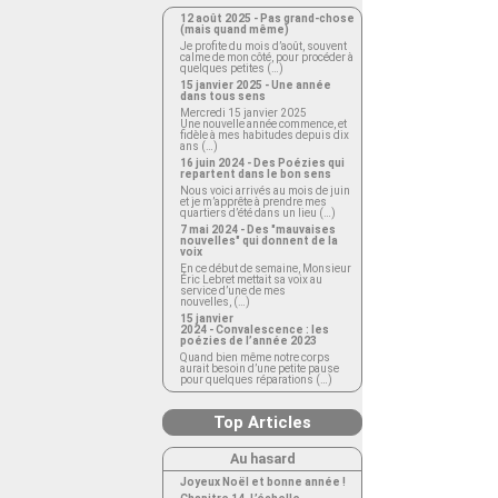
12 août 2025 - Pas grand-chose
(mais quand même)
Je profite du mois d’août, souvent
calme de mon côté, pour procéder à
quelques petites (…)
15 janvier 2025 - Une année
dans tous sens
Mercredi 15 janvier 2025
Une nouvelle année commence, et
fidèle à mes habitudes depuis dix
ans (…)
16 juin 2024 - Des Poézies qui
repartent dans le bon sens
Nous voici arrivés au mois de juin
et je m’apprête à prendre mes
quartiers d’été dans un lieu (…)
7 mai 2024 - Des "mauvaises
nouvelles" qui donnent de la
voix
En ce début de semaine, Monsieur
Éric Lebret mettait sa voix au
service d’une de mes
nouvelles, (…)
15 janvier
2024 - Convalescence : les
poézies de l’année 2023
Quand bien même notre corps
aurait besoin d’une petite pause
pour quelques réparations (…)
Top Articles
Au hasard
Joyeux Noël et bonne année !