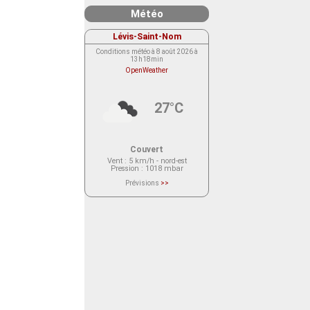
Météo
Lévis-Saint-Nom
Conditions météo à 8 août 2026 à
13h18min
OpenWeather
27°C
Couvert
Vent
: 5 km/h - nord-est
Pression
: 1018 mbar
Prévisions
>>
Le service OpenWeather ne fournit
actuellement aucune prévision
météorologique sur le lieu Lévis-
Saint-Nom.
Veuillez consulter le message du
service ci-dessous.
(401 - Invalid API key. Please see
https://openweathermap.org/faq#error401
for more info.)