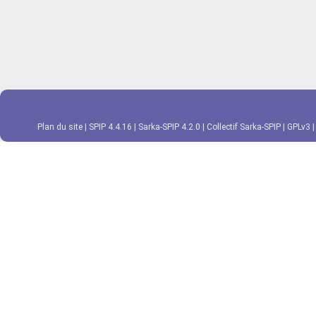
Plan du site
|
SPIP 4.4.16
|
Sarka-SPIP 4.2.0
|
Collectif Sarka-SPIP
|
GPLv3