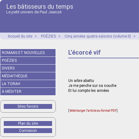
Les bâtisseurs du temps
Le petit univers de Paul Jeanzé
Accueil du site
>
POÉZIES
>
Cinq années quatre saisons (volume II)
>
L’écorcé vif
ROMANS ET NOUVELLES
POÉZIES
DIVERS
MÉDIATHÈQUE
Un arbre abattu
LA TORAH
Je me penche sur sa souche
Et lui compte les années
À MÉDITER
Sites favoris
[
télécharger l'article au format PDF
]
Plan du site
Connexion