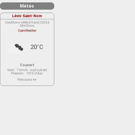
Météo
Lévis-Saint-Nom
Conditions météo à 9 août 2026 à
04h02min
OpenWeather
20°C
Couvert
Vent
: 7 km/h - sud sud-est
Pression
: 1015 mbar
Prévisions
>>
Le service OpenWeather ne fournit
actuellement aucune prévision
météorologique sur le lieu Lévis-
Saint-Nom.
Veuillez consulter le message du
service ci-dessous.
(401 - Invalid API key. Please see
https://openweathermap.org/faq#error401
for more info.)