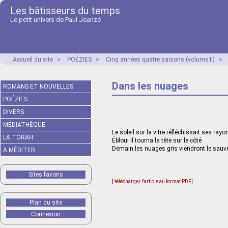
Les bâtisseurs du temps
Le petit univers de Paul Jeanzé
Accueil du site
>
POÉZIES
>
Cinq années quatre saisons (volume II)
>
Dans les nuages
ROMANS ET NOUVELLES
POÉZIES
DIVERS
MÉDIATHÈQUE
Le soleil sur la vitre réfléchissait ses rayo
LA TORAH
Ébloui il tourna la tête sur le côté
Demain les nuages gris viendront le sauv
À MÉDITER
Sites favoris
[
télécharger l'article au format PDF
]
Plan du site
Connexion