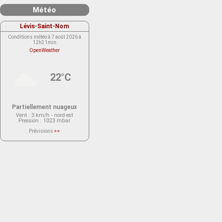
Météo
Lévis-Saint-Nom
Conditions météo à 7 août 2026 à
12h31min
OpenWeather
22°C
Partiellement nuageux
Vent
: 3 km/h - nord-est
Pression
: 1023 mbar
Prévisions
>>
Le service OpenWeather ne fournit
actuellement aucune prévision
météorologique sur le lieu Lévis-
Saint-Nom.
Veuillez consulter le message du
service ci-dessous.
(401 - Invalid API key. Please see
https://openweathermap.org/faq#error401
for more info.)