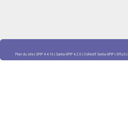
Plan du site
|
SPIP 4.4.16
|
Sarka-SPIP 4.2.0
|
Collectif Sarka-SPIP
|
GPLv3