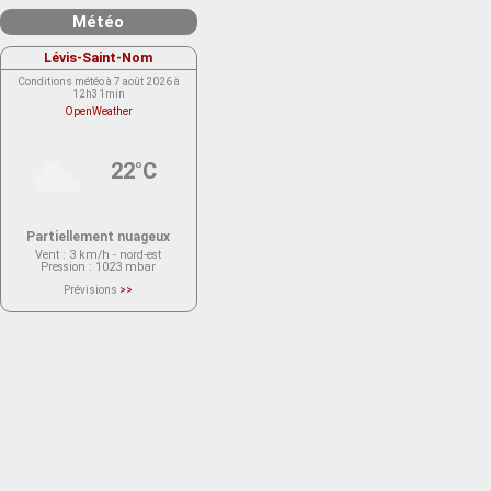
Météo
Lévis-Saint-Nom
Conditions météo à 7 août 2026 à
12h31min
OpenWeather
22°C
Partiellement nuageux
Vent
: 3 km/h - nord-est
Pression
: 1023 mbar
Prévisions
>>
Le service OpenWeather ne fournit
actuellement aucune prévision
météorologique sur le lieu Lévis-
Saint-Nom.
Veuillez consulter le message du
service ci-dessous.
(401 - Invalid API key. Please see
https://openweathermap.org/faq#error401
for more info.)