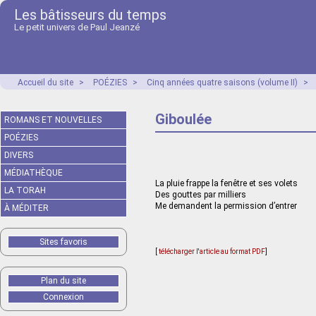
Les bâtisseurs du temps
Le petit univers de Paul Jeanzé
Accueil du site
>
POÉZIES
>
Cinq années quatre saisons (volume II)
>
Giboulée
ROMANS ET NOUVELLES
POÉZIES
DIVERS
MÉDIATHÈQUE
La pluie frappe la fenêtre et ses volets
LA TORAH
Des gouttes par milliers
Me demandent la permission d’entrer
À MÉDITER
Sites favoris
[
télécharger l'article au format PDF
]
Plan du site
Connexion