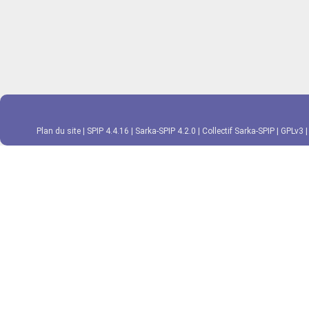
Plan du site
|
SPIP 4.4.16
|
Sarka-SPIP 4.2.0
|
Collectif Sarka-SPIP
|
GPLv3