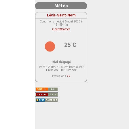
Météo
Lévis-Saint-Nom
Conditions météo à 5 août 2026 à
19h59min
OpenWeather
25°C
Ciel dégagé
Vent
: 2 km/h - ouest nord-ouest
Pression
: 1018 mbar
Prévisions
>>
Le service OpenWeather ne fournit
actuellement aucune prévision
météorologique sur le lieu Lévis-
Saint-Nom.
Veuillez consulter le message du
service ci-dessous.
(401 - Invalid API key. Please see
https://openweathermap.org/faq#error401
for more info.)