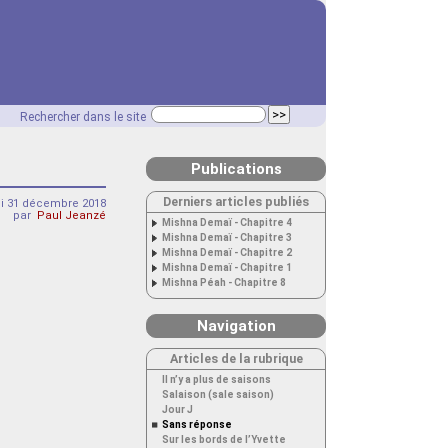
Rechercher dans le site
Publications
Derniers articles publiés
di 31 décembre 2018
par
Paul Jeanzé
Mishna Demaï - Chapitre 4
Mishna Demaï - Chapitre 3
Mishna Demaï - Chapitre 2
Mishna Demaï - Chapitre 1
Mishna Péah - Chapitre 8
Navigation
Articles de la rubrique
Il n’y a plus de saisons
Salaison (sale saison)
Jour J
Sans réponse
Sur les bords de l’Yvette