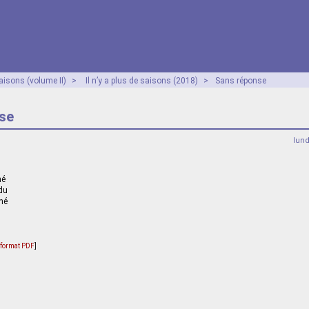
aisons (volume II)
>
Il n’y a plus de saisons (2018)
>
Sans réponse
se
lun
né
ndu
hé
u format PDF
]