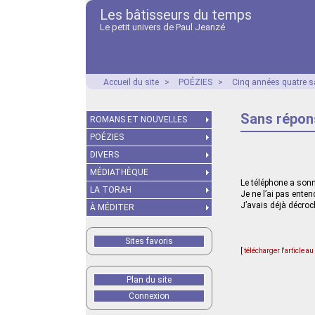
Les bâtisseurs du temps
Le petit univers de Paul Jeanzé
Accueil du site
>
POÉZIES
>
Cinq années quatre s
Sans répon
ROMANS ET NOUVELLES
POÉZIES
DIVERS
MÉDIATHÈQUE
Le téléphone a son
LA TORAH
Je ne l’ai pas ente
J’avais déjà décroc
À MÉDITER
Sites favoris
[
télécharger l'article a
Plan du site
Connexion