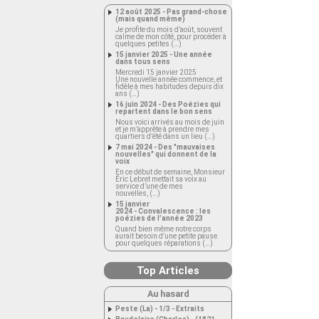
12 août 2025 - Pas grand-chose
(mais quand même)
Je profite du mois d’août, souvent
calme de mon côté, pour procéder à
quelques petites (…)
15 janvier 2025 - Une année
dans tous sens
Mercredi 15 janvier 2025
Une nouvelle année commence, et
fidèle à mes habitudes depuis dix
ans (…)
16 juin 2024 - Des Poézies qui
repartent dans le bon sens
Nous voici arrivés au mois de juin
et je m’apprête à prendre mes
quartiers d’été dans un lieu (…)
7 mai 2024 - Des "mauvaises
nouvelles" qui donnent de la
voix
En ce début de semaine, Monsieur
Éric Lebret mettait sa voix au
service d’une de mes
nouvelles, (…)
15 janvier
2024 - Convalescence : les
poézies de l’année 2023
Quand bien même notre corps
aurait besoin d’une petite pause
pour quelques réparations (…)
Top Articles
Au hasard
Peste (La) - 1/3 - Extraits