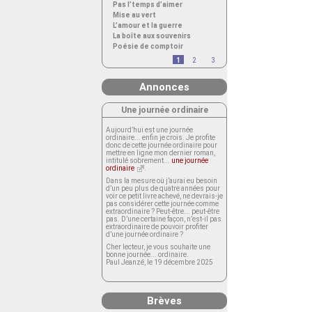
Pas l’temps d’aimer
Mise au vert
L’amour et la guerre
La boîte aux souvenirs
Poésie de comptoir
1
2
3
Annonces
Une journée ordinaire
Aujourd’hui est une journée
ordinaire... enfin je crois. Je profite
donc de cette journée ordinaire pour
mettre en ligne mon dernier roman,
intitulé sobrement...
une journée
ordinaire
.
Dans la mesure où j’aurai eu besoin
d’un peu plus de quatre années pour
voir ce petit livre achevé, ne devrais-je
pas considérer cette journée comme
extraordinaire ? Peut-être... peut-être
pas. D’une certaine façon, n’est-il pas
extraordinaire de pouvoir profiter
d’une journée ordinaire ?
Cher lecteur, je vous souhaite une
bonne journée... ordinaire.
Paul Jeanzé, le 19 décembre 2025
Brèves