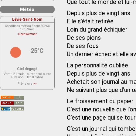
Que tout le monde et lui-
Météo
Depuis plus de vingt ans
Lévis-Saint-Nom
Elle s’était retirée
Conditions météo à 5 août 2026 à
Loin du grand échiquier
19h59min
OpenWeather
De ses pions
De ses fous
25°C
Un dernier échec et elle av
La personnalité oubliée
Ciel dégagé
Depuis plus de vingt ans
Vent
: 2 km/h - ouest nord-ouest
Pression
: 1018 mbar
Achetait son journal au m
Prévisions
>>
Le service OpenWeather ne fournit
Ne suivant plus que d’un œ
actuellement aucune prévision
météorologique sur le lieu Lévis-
Saint-Nom.
Le froissement du papier
Veuillez consulter le message du
service ci-dessous.
(401 - Invalid API key. Please see
C’est une nouvelle que l’on 
https://openweathermap.org/faq#error401
for more info.)
C’est une page qui se tou
C’est un journal qui tomb