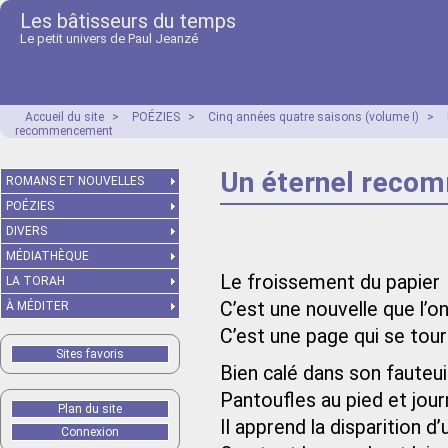
Les bâtisseurs du temps
Le petit univers de Paul Jeanzé
Accueil du site
>
POÉZIES
>
Cinq années quatre saisons (volume I)
>
recommencement
Un éternel rec
ROMANS ET NOUVELLES
POÉZIES
DIVERS
MÉDIATHÈQUE
Le froissement du papier
LA TORAH
C’est une nouvelle que l’on 
À MÉDITER
C’est une page qui se tou
Sites favoris
Bien calé dans son fauteui
Pantoufles au pied et jour
Plan du site
Il apprend la disparition d’
Connexion