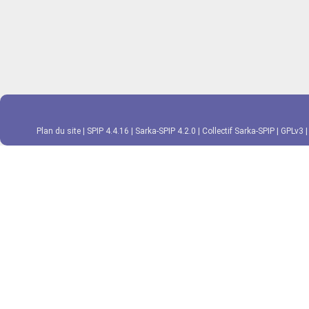
Plan du site
|
SPIP 4.4.16
|
Sarka-SPIP 4.2.0
|
Collectif Sarka-SPIP
|
GPLv3