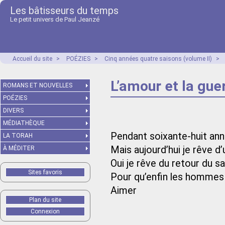
Les bâtisseurs du temps
Le petit univers de Paul Jeanzé
Accueil du site
>
POÉZIES
>
Cinq années quatre saisons (volume II)
>
L’amour et la gue
ROMANS ET NOUVELLES
POÉZIES
DIVERS
MÉDIATHÈQUE
Pendant soixante-huit ann
LA TORAH
Mais aujourd’hui je rêve d
À MÉDITER
Oui je rêve du retour du sa
Sites favoris
Pour qu’enfin les hommes
Aimer
Plan du site
Connexion