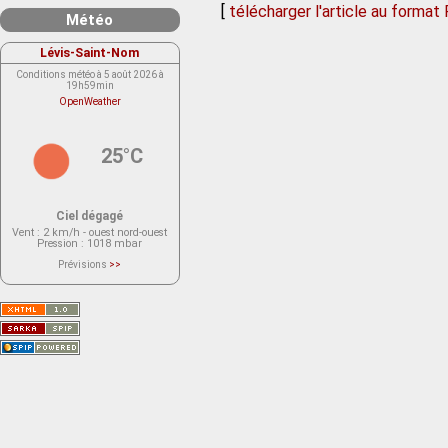
[
télécharger l'article au format
Météo
Lévis-Saint-Nom
Conditions météo à 5 août 2026 à
19h59min
OpenWeather
25°C
Ciel dégagé
Vent
: 2 km/h - ouest nord-ouest
Pression
: 1018 mbar
Prévisions
>>
Le service OpenWeather ne fournit
actuellement aucune prévision
météorologique sur le lieu Lévis-
Saint-Nom.
Veuillez consulter le message du
service ci-dessous.
(401 - Invalid API key. Please see
https://openweathermap.org/faq#error401
for more info.)