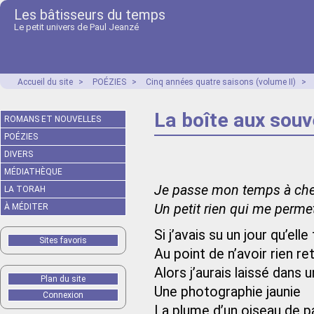
Les bâtisseurs du temps
Le petit univers de Paul Jeanzé
Accueil du site
>
POÉZIES
>
Cinq années quatre saisons (volume II)
>
La boîte aux souv
ROMANS ET NOUVELLES
POÉZIES
DIVERS
MÉDIATHÈQUE
Je passe mon temps à che
LA TORAH
Un petit rien qui me perme
À MÉDITER
Si j’avais su un jour qu’elle
Sites favoris
Au point de n’avoir rien 
Alors j’aurais laissé dans 
Plan du site
Une photographie jaunie
Connexion
La plume d’un oiseau de 