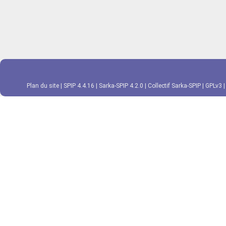
Plan du site
|
SPIP 4.4.16
|
Sarka-SPIP 4.2.0
|
Collectif Sarka-SPIP
|
GPLv3