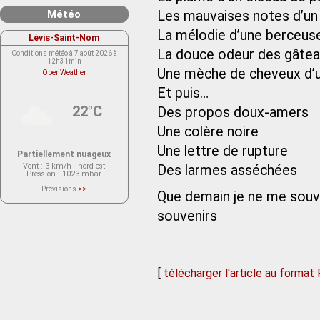
Météo
Les mauvaises notes d’un
La mélodie d’une berceus
Lévis-Saint-Nom
La douce odeur des gâte
Conditions météo à 7 août 2026 à
12h31min
Une mèche de cheveux d’
OpenWeather
Et puis…
22°C
Des propos doux-amers
Une colère noire
Une lettre de rupture
Partiellement nuageux
Vent
: 3 km/h - nord-est
Des larmes asséchées
Pression
: 1023 mbar
Prévisions
>>
Que demain je ne me souv
Le service OpenWeather ne fournit
actuellement aucune prévision
météorologique sur le lieu Lévis-
souvenirs
Saint-Nom.
Veuillez consulter le message du
service ci-dessous.
(401 - Invalid API key. Please see
https://openweathermap.org/faq#error401
for more info.)
[
télécharger l'article au format