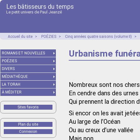
Les bâtisseurs du temps
Le petit univers de Paul Jeanzé
Accueil du site
>
POÉZIES
>
Cinq années quatre saisons (volume II)
>
Urbanisme funéra
ROMANS ET NOUVELLES
POÉZIES
DIVERS
MÉDIATHÈQUE
Nombreux sont nos chers
LA TORAH
En cendre dans des urnes
À MÉDITER
Qui prennent la directio
Sites favoris
Si encor on les avait jetée
Au large de l’Océan
Plan du site
Ou au creux d’une vallée
Connexion
Mais non