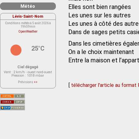
Météo
Elles sont bien rangées
Les unes sur les autres
Lévis-Saint-Nom
Les unes à côté des autre
Conditions météo à 5 août 2026 à
19h59min
Dans de sages petits casi
OpenWeather
Dans les cimetières égal
25°C
On a le choix maintenant
Entre la maison et l’appa
Ciel dégagé
Vent
: 2 km/h - ouest nord-ouest
Pression
: 1018 mbar
Prévisions
>>
[
télécharger l'article au format
Le service OpenWeather ne fournit
actuellement aucune prévision
météorologique sur le lieu Lévis-
Saint-Nom.
Veuillez consulter le message du
service ci-dessous.
(401 - Invalid API key. Please see
https://openweathermap.org/faq#error401
for more info.)