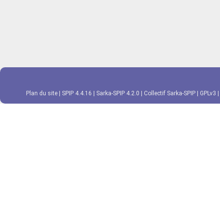
Plan du site
|
SPIP 4.4.16
|
Sarka-SPIP 4.2.0
|
Collectif Sarka-SPIP
|
GPLv3