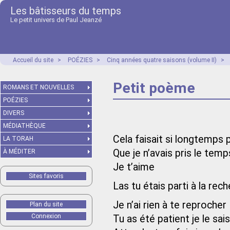
Les bâtisseurs du temps
Le petit univers de Paul Jeanzé
Accueil du site
>
POÉZIES
>
Cinq années quatre saisons (volume II)
>
Petit poème
ROMANS ET NOUVELLES
POÉZIES
DIVERS
MÉDIATHÈQUE
Cela faisait si longtemps
LA TORAH
Que je n’avais pris le tem
À MÉDITER
Je t’aime
Sites favoris
Las tu étais parti à la re
Je n’ai rien à te reprocher
Plan du site
Connexion
Tu as été patient je le sai