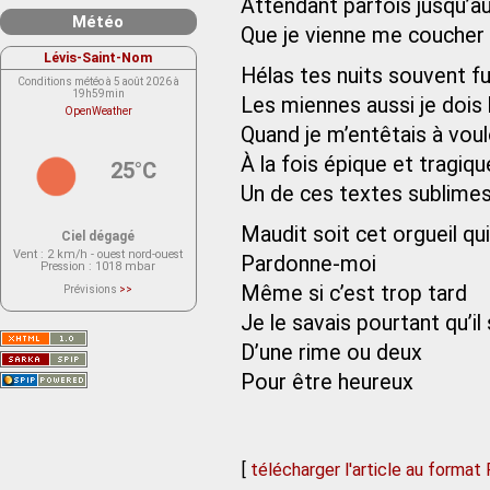
Attendant parfois jusqu’au 
Météo
Que je vienne me coucher 
Lévis-Saint-Nom
Hélas tes nuits souvent f
Conditions météo à 5 août 2026 à
19h59min
Les miennes aussi je dois 
OpenWeather
Quand je m’entêtais à vou
À la fois épique et tragiqu
25°C
Un de ces textes sublimes 
Maudit soit cet orgueil qui
Ciel dégagé
Vent
: 2 km/h - ouest nord-ouest
Pardonne-moi
Pression
: 1018 mbar
Même si c’est trop tard
Prévisions
>>
Le service OpenWeather ne fournit
actuellement aucune prévision
Je le savais pourtant qu’il
météorologique sur le lieu Lévis-
Saint-Nom.
D’une rime ou deux
Veuillez consulter le message du
service ci-dessous.
(401 - Invalid API key. Please see
Pour être heureux
https://openweathermap.org/faq#error401
for more info.)
[
télécharger l'article au format