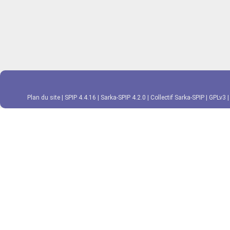
Plan du site
|
SPIP 4.4.16
|
Sarka-SPIP 4.2.0
|
Collectif Sarka-SPIP
|
GPLv3