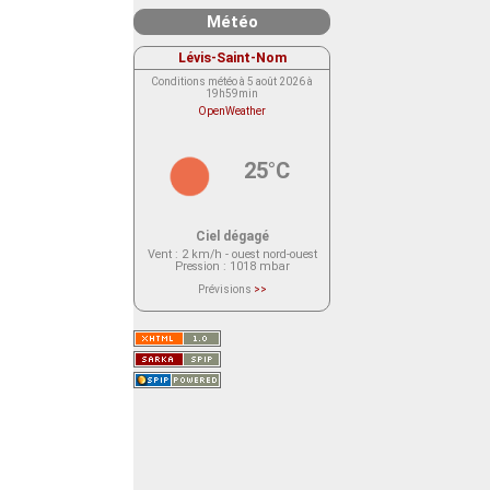
Météo
Lévis-Saint-Nom
Conditions météo à 5 août 2026 à
19h59min
OpenWeather
25°C
Ciel dégagé
Vent
: 2 km/h - ouest nord-ouest
Pression
: 1018 mbar
Prévisions
>>
Le service OpenWeather ne fournit
actuellement aucune prévision
météorologique sur le lieu Lévis-
Saint-Nom.
Veuillez consulter le message du
service ci-dessous.
(401 - Invalid API key. Please see
https://openweathermap.org/faq#error401
for more info.)