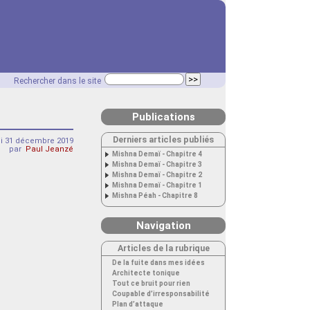
Rechercher dans le site
Publications
Derniers articles publiés
i 31 décembre 2019
par
Paul Jeanzé
Mishna Demaï - Chapitre 4
Mishna Demaï - Chapitre 3
Mishna Demaï - Chapitre 2
Mishna Demaï - Chapitre 1
Mishna Péah - Chapitre 8
Navigation
Articles de la rubrique
De la fuite dans mes idées
Architecte tonique
Tout ce bruit pour rien
Coupable d’irresponsabilité
Plan d’attaque