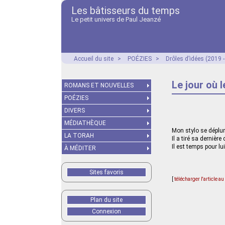
Les bâtisseurs du temps
Le petit univers de Paul Jeanzé
Accueil du site
>
POÉZIES
>
Drôles d’idées (2019 
Le jour où 
ROMANS ET NOUVELLES
POÉZIES
DIVERS
MÉDIATHÈQUE
Mon stylo se déplu
LA TORAH
Il a tiré sa dernière
Il est temps pour lu
À MÉDITER
Sites favoris
[
télécharger l'article a
Plan du site
Connexion