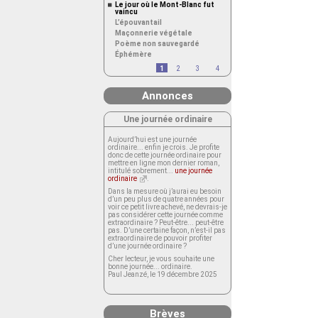
Le jour où le Mont-Blanc fut
vaincu
L’épouvantail
Maçonnerie végétale
Poème non sauvegardé
Éphémère
1
2
3
4
Annonces
Une journée ordinaire
Aujourd’hui est une journée
ordinaire... enfin je crois. Je profite
donc de cette journée ordinaire pour
mettre en ligne mon dernier roman,
intitulé sobrement...
une journée
ordinaire
.
Dans la mesure où j’aurai eu besoin
d’un peu plus de quatre années pour
voir ce petit livre achevé, ne devrais-je
pas considérer cette journée comme
extraordinaire ? Peut-être... peut-être
pas. D’une certaine façon, n’est-il pas
extraordinaire de pouvoir profiter
d’une journée ordinaire ?
Cher lecteur, je vous souhaite une
bonne journée... ordinaire.
Paul Jeanzé, le 19 décembre 2025
Brèves