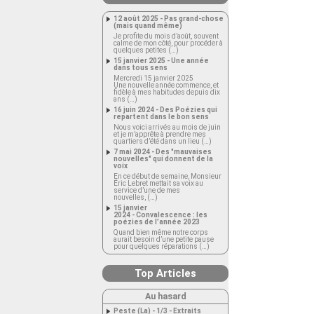
12 août 2025 - Pas grand-chose
(mais quand même)
Je profite du mois d’août, souvent
calme de mon côté, pour procéder à
quelques petites (…)
15 janvier 2025 - Une année
dans tous sens
Mercredi 15 janvier 2025
Une nouvelle année commence, et
fidèle à mes habitudes depuis dix
ans (…)
16 juin 2024 - Des Poézies qui
repartent dans le bon sens
Nous voici arrivés au mois de juin
et je m’apprête à prendre mes
quartiers d’été dans un lieu (…)
7 mai 2024 - Des "mauvaises
nouvelles" qui donnent de la
voix
En ce début de semaine, Monsieur
Éric Lebret mettait sa voix au
service d’une de mes
nouvelles, (…)
15 janvier
2024 - Convalescence : les
poézies de l’année 2023
Quand bien même notre corps
aurait besoin d’une petite pause
pour quelques réparations (…)
Top Articles
Au hasard
Peste (La) - 1/3 - Extraits