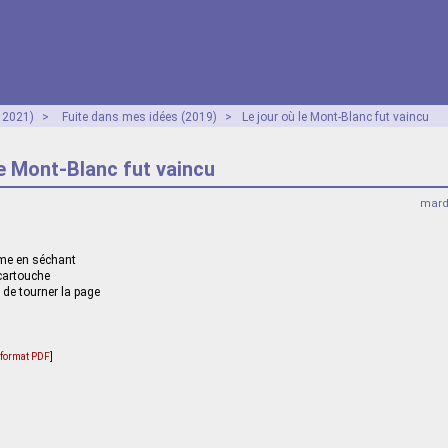
- 2021)
>
Fuite dans mes idées (2019)
>
Le jour où le Mont-Blanc fut vaincu
le Mont-Blanc fut vaincu
mard
me en séchant
 cartouche
i de tourner la page
u format PDF
]