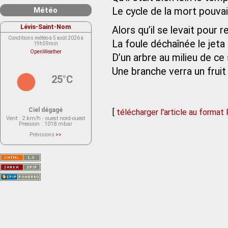
Météo
Le cycle de la mort pouv
Lévis-Saint-Nom
Alors qu’il se levait pour
Conditions météo à 5 août 2026 à
La foule déchaînée le jeta
19h59min
OpenWeather
D’un arbre au milieu de ce
Une branche verra un fruit
25°C
Ciel dégagé
[
télécharger l'article au format
Vent
: 2 km/h - ouest nord-ouest
Pression
: 1018 mbar
Prévisions
>>
Le service OpenWeather ne fournit
actuellement aucune prévision
météorologique sur le lieu Lévis-
Saint-Nom.
Veuillez consulter le message du
service ci-dessous.
(401 - Invalid API key. Please see
https://openweathermap.org/faq#error401
for more info.)