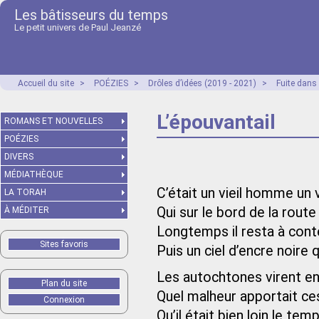
Les bâtisseurs du temps
Le petit univers de Paul Jeanzé
Accueil du site
>
POÉZIES
>
Drôles d’idées (2019 - 2021)
>
Fuite dans
L’épouvantail
ROMANS ET NOUVELLES
POÉZIES
DIVERS
MÉDIATHÈQUE
C’était un vieil homme un
LA TORAH
Qui sur le bord de la route 
À MÉDITER
Longtemps il resta à cont
Sites favoris
Puis un ciel d’encre noire
Les autochtones virent en
Plan du site
Quel malheur apportait ce
Connexion
Qu’il était bien loin le te