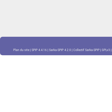
Plan du site
|
SPIP 4.4.16
|
Sarka-SPIP 4.2.0
|
Collectif Sarka-SPIP
|
GPLv3