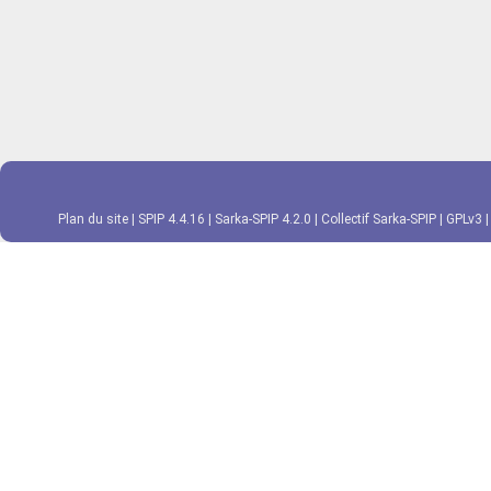
Plan du site
|
SPIP 4.4.16
|
Sarka-SPIP 4.2.0
|
Collectif Sarka-SPIP
|
GPLv3