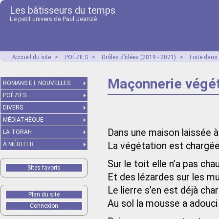
Les bâtisseurs du temps
Le petit univers de Paul Jeanzé
Accueil du site
>
POÉZIES
>
Drôles d’idées (2019 - 2021)
>
Fuite dans
Maçonnerie végé
ROMANS ET NOUVELLES
POÉZIES
DIVERS
MÉDIATHÈQUE
Dans une maison laissée à
LA TORAH
La végétation est chargée
À MÉDITER
Sur le toit elle n’a pas ch
Sites favoris
Et des lézardes sur les m
Le lierre s’en est déjà cha
Plan du site
Au sol la mousse a adouci
Connexion