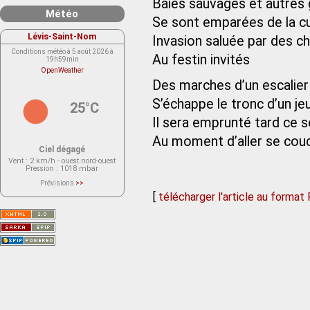
Baies sauvages et autres 
Météo
Se sont emparées de la cu
Lévis-Saint-Nom
Invasion saluée par des c
Conditions météo à 5 août 2026 à
Au festin invités
19h59min
OpenWeather
Des marches d’un escalie
S’échappe le tronc d’un je
25°C
Il sera emprunté tard ce so
Au moment d’aller se cou
Ciel dégagé
Vent
: 2 km/h - ouest nord-ouest
Pression
: 1018 mbar
Prévisions
>>
Le service OpenWeather ne fournit
[
télécharger l'article au format
actuellement aucune prévision
météorologique sur le lieu Lévis-
Saint-Nom.
Veuillez consulter le message du
service ci-dessous.
(401 - Invalid API key. Please see
https://openweathermap.org/faq#error401
for more info.)