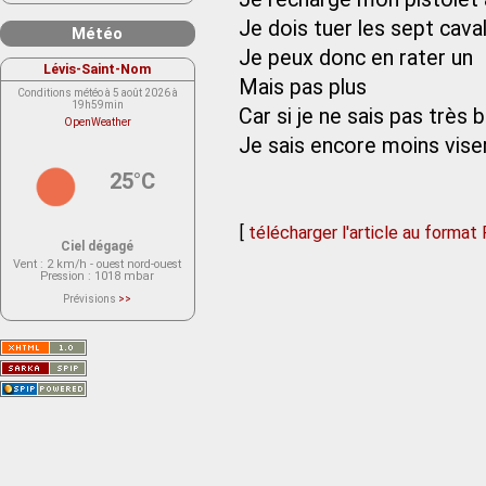
Je dois tuer les sept cava
Météo
Je peux donc en rater un
Lévis-Saint-Nom
Mais pas plus
Conditions météo à 5 août 2026 à
19h59min
Car si je ne sais pas très
OpenWeather
Je sais encore moins vise
25°C
[
télécharger l'article au format
Ciel dégagé
Vent
: 2 km/h - ouest nord-ouest
Pression
: 1018 mbar
Prévisions
>>
Le service OpenWeather ne fournit
actuellement aucune prévision
météorologique sur le lieu Lévis-
Saint-Nom.
Veuillez consulter le message du
service ci-dessous.
(401 - Invalid API key. Please see
https://openweathermap.org/faq#error401
for more info.)