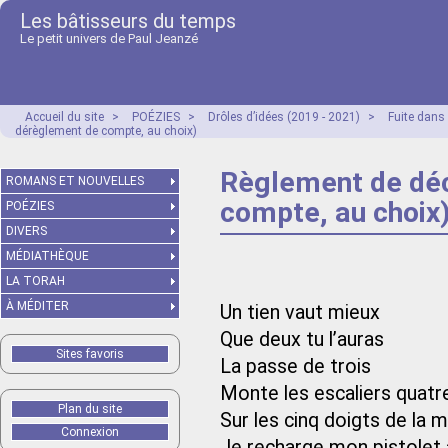
Les bâtisseurs du temps
Le petit univers de Paul Jeanzé
Accueil du site
>
POÉZIES
>
Drôles d’idées (2019 - 2021)
>
Fuite dans
dérèglement de compte, au choix)
Règlement de dé
ROMANS ET NOUVELLES
compte, au choix
POÉZIES
DIVERS
MÉDIATHÈQUE
LA TORAH
À MÉDITER
Un tien vaut mieux
Que deux tu l’auras
Sites favoris
La passe de trois
Monte les escaliers quatr
Plan du site
Sur les cinq doigts de la m
Connexion
Je recharge mon pistolet 