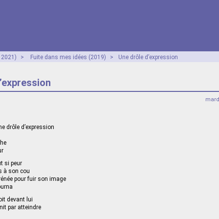
- 2021)
>
Fuite dans mes idées (2019)
>
Une drôle d’expression
’expression
mard
e drôle d’expression
che
ur
t si peur
es à son cou
rénée pour fuir son image
ourna
oit devant lui
nit par atteindre