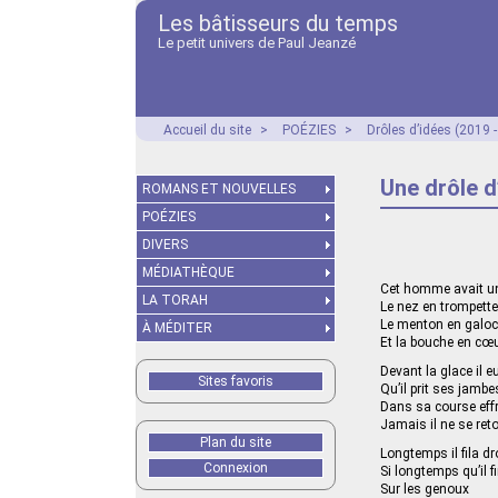
Les bâtisseurs du temps
Le petit univers de Paul Jeanzé
Accueil du site
>
POÉZIES
>
Drôles d’idées (2019 
Une drôle d
ROMANS ET NOUVELLES
POÉZIES
DIVERS
MÉDIATHÈQUE
Cet homme avait un
LA TORAH
Le nez en trompette
Le menton en galo
À MÉDITER
Et la bouche en cœ
Devant la glace il eu
Sites favoris
Qu’il prit ses jamb
Dans sa course eff
Jamais il ne se ret
Plan du site
Longtemps il fila dr
Connexion
Si longtemps qu’il fi
Sur les genoux