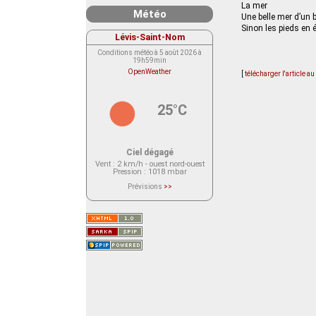
La mer
Météo
Une belle mer d’un b
Sinon les pieds en é
Lévis-Saint-Nom
Conditions météo à 5 août 2026 à
19h59min
OpenWeather
[
télécharger l'article a
25°C
Ciel dégagé
Vent
: 2 km/h - ouest nord-ouest
Pression
: 1018 mbar
Prévisions
>>
Le service OpenWeather ne fournit
actuellement aucune prévision
météorologique sur le lieu Lévis-
Saint-Nom.
Veuillez consulter le message du
service ci-dessous.
(401 - Invalid API key. Please see
https://openweathermap.org/faq#error401
for more info.)