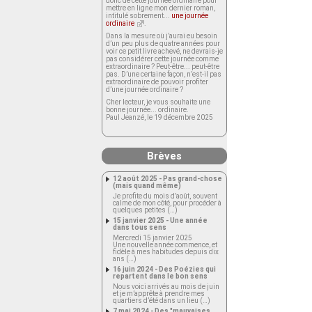
donc de cette journée ordinaire pour
mettre en ligne mon dernier roman,
intitulé sobrement...
une journée
ordinaire
.
Dans la mesure où j’aurai eu besoin
d’un peu plus de quatre années pour
voir ce petit livre achevé, ne devrais-je
pas considérer cette journée comme
extraordinaire ? Peut-être... peut-être
pas. D’une certaine façon, n’est-il pas
extraordinaire de pouvoir profiter
d’une journée ordinaire ?
Cher lecteur, je vous souhaite une
bonne journée... ordinaire.
Paul Jeanzé, le 19 décembre 2025
Brèves
12 août 2025 - Pas grand-chose
(mais quand même)
Je profite du mois d’août, souvent
calme de mon côté, pour procéder à
quelques petites (…)
15 janvier 2025 - Une année
dans tous sens
Mercredi 15 janvier 2025
Une nouvelle année commence, et
fidèle à mes habitudes depuis dix
ans (…)
16 juin 2024 - Des Poézies qui
repartent dans le bon sens
Nous voici arrivés au mois de juin
et je m’apprête à prendre mes
quartiers d’été dans un lieu (…)
7 mai 2024 - Des "mauvaises