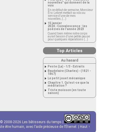
nouvelles" qui donnent de la
voix
En ce début de semaine, Monsieur
Éric Lebret mettait sa voix au
service d’une de mes
nouvelles, (…)
15 janvier
2024 - Convalescence : les
poézies de l’année 2023
Quand bien même notre corps
aurait besoin d’une petite pause
pour quelques réparations (…)
Top Articles
Au hasard
Peste (La) - 1/3 - Extraits
Baudelaire (Charles) - (1821 -
1867)
Le petit jouet mécanique
Chapitre 1. Qu’est-ce que la
méditation ?
Triste moisson (en toute
saison)
© 2008-2026 Les bâtisseurs du temps |
e être humain, avec l’aide précieuse de l’Éternel. |
Haut ↑