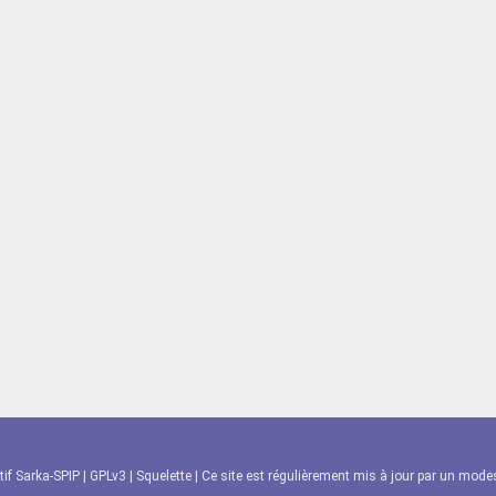
tif Sarka-SPIP
|
GPLv3
|
Squelette
| Ce site est régulièrement mis à jour par un modest