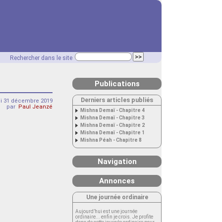
Rechercher dans le site
Publications
Derniers articles publiés
i 31 décembre 2019
par
Paul Jeanzé
Mishna Demaï - Chapitre 4
Mishna Demaï - Chapitre 3
Mishna Demaï - Chapitre 2
Mishna Demaï - Chapitre 1
Mishna Péah - Chapitre 8
Navigation
Annonces
Une journée ordinaire
Aujourd’hui est une journée
ordinaire... enfin je crois. Je profite