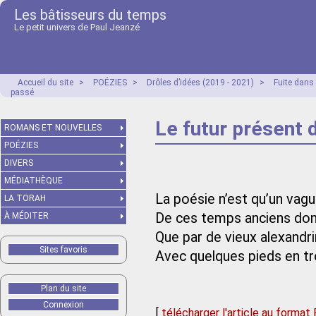
Les bâtisseurs du temps
Le petit univers de Paul Jeanzé
Accueil du site
>
POÉZIES
>
Drôles d’idées (2019 - 2021)
>
Fuite dans
passé
Le futur présent 
ROMANS ET NOUVELLES
POÉZIES
DIVERS
MÉDIATHÈQUE
La poésie n’est qu’un vag
LA TORAH
De ces temps anciens dont
À MÉDITER
Que par de vieux alexandr
Sites favoris
Avec quelques pieds en tr
Plan du site
Connexion
[
télécharger l'article au format