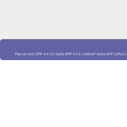
Plan du site
|
SPIP 4.4.16
|
Sarka-SPIP 4.2.0
|
Collectif Sarka-SPIP
|
GPLv3