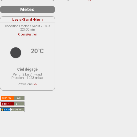
Météo
Lévis-Saint-Nom
Conditions météo à 6 août 2026 à
22h00min
OpenWeather
20°C
Ciel dégagé
Vent
: 2 km/h - sud
Pression
: 1023 mbar
Prévisions
>>
Le service OpenWeather ne fournit
actuellement aucune prévision
météorologique sur le lieu Lévis-
Saint-Nom.
Veuillez consulter le message du
service ci-dessous.
(401 - Invalid API key. Please see
https://openweathermap.org/faq#error401
for more info.)