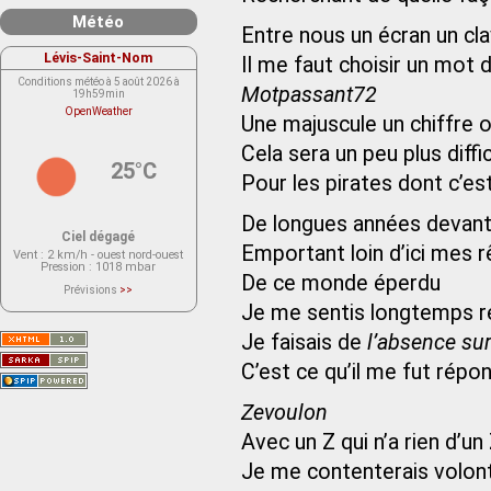
Météo
Entre nous un écran un cla
Lévis-Saint-Nom
Il me faut choisir un mot 
Conditions météo à 5 août 2026 à
Motpassant72
19h59min
OpenWeather
Une majuscule un chiffre 
Cela sera un peu plus diffi
25°C
Pour les pirates dont c’es
De longues années devant
Ciel dégagé
Emportant loin d’ici mes 
Vent
: 2 km/h - ouest nord-ouest
Pression
: 1018 mbar
De ce monde éperdu
Prévisions
>>
Le service OpenWeather ne fournit
Je me sentis longtemps r
actuellement aucune prévision
météorologique sur le lieu Lévis-
Je faisais de
l’absence su
Saint-Nom.
Veuillez consulter le message du
service ci-dessous.
C’est ce qu’il me fut répo
(401 - Invalid API key. Please see
https://openweathermap.org/faq#error401
for more info.)
Zevoulon
Avec un Z qui n’a rien d’un
Je me contenterais volont