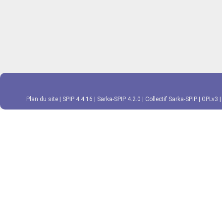
Plan du site
|
SPIP 4.4.16
|
Sarka-SPIP 4.2.0
|
Collectif Sarka-SPIP
|
GPLv3