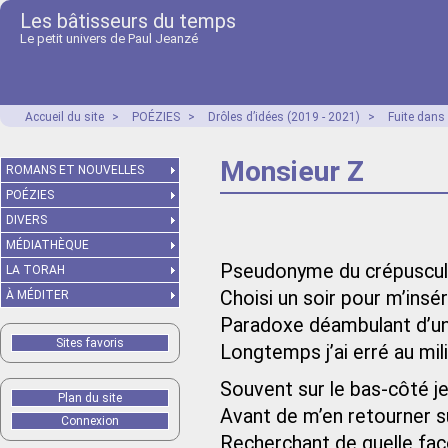
Les bâtisseurs du temps
Le petit univers de Paul Jeanzé
Accueil du site
>
POÉZIES
>
Drôles d’idées (2019 - 2021)
>
Fuite dans
Monsieur Z
ROMANS ET NOUVELLES
POÉZIES
DIVERS
MÉDIATHÈQUE
Pseudonyme du crépuscu
LA TORAH
Choisi un soir pour m’insé
À MÉDITER
Paradoxe déambulant d’un p
Sites favoris
Longtemps j’ai erré au mi
Souvent sur le bas-côté je
Plan du site
Avant de m’en retourner 
Connexion
Recherchant de quelle faç