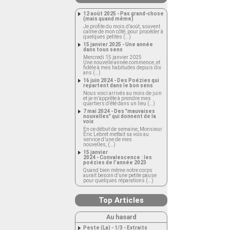
12 août 2025 - Pas grand-chose
(mais quand même)
Je profite du mois d’août, souvent
calme de mon côté, pour procéder à
quelques petites (…)
15 janvier 2025 - Une année
dans tous sens
Mercredi 15 janvier 2025
Une nouvelle année commence, et
fidèle à mes habitudes depuis dix
ans (…)
16 juin 2024 - Des Poézies qui
repartent dans le bon sens
Nous voici arrivés au mois de juin
et je m’apprête à prendre mes
quartiers d’été dans un lieu (…)
7 mai 2024 - Des "mauvaises
nouvelles" qui donnent de la
voix
En ce début de semaine, Monsieur
Éric Lebret mettait sa voix au
service d’une de mes
nouvelles, (…)
15 janvier
2024 - Convalescence : les
poézies de l’année 2023
Quand bien même notre corps
aurait besoin d’une petite pause
pour quelques réparations (…)
Top Articles
Au hasard
Peste (La) - 1/3 - Extraits