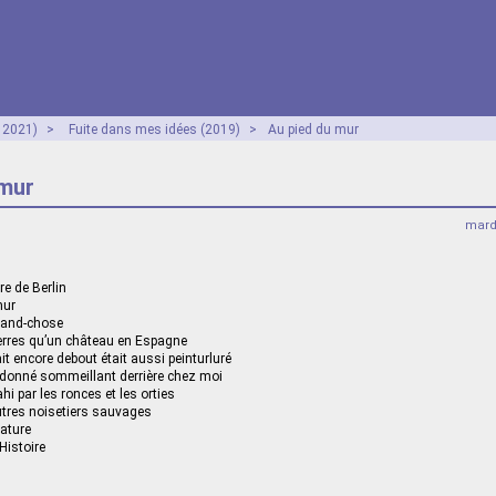
- 2021)
>
Fuite dans mes idées (2019)
>
Au pied du mur
 mur
mard
e de Berlin
mur
grand-chose
ierres qu’un château en Espagne
it encore debout était aussi peinturluré
donné sommeillant derrière chez moi
i par les ronces et les orties
utres noisetiers sauvages
nature
’Histoire