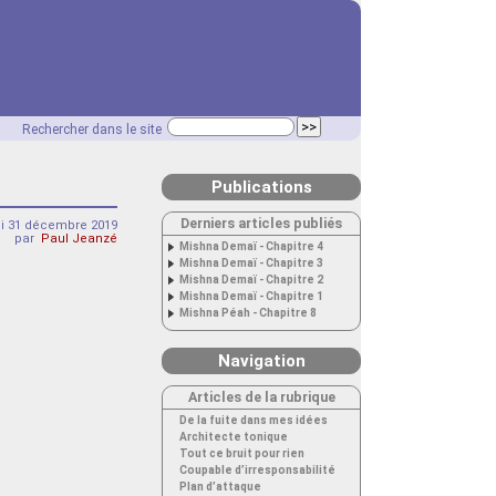
Rechercher dans le site
Publications
Derniers articles publiés
i 31 décembre 2019
par
Paul Jeanzé
Mishna Demaï - Chapitre 4
Mishna Demaï - Chapitre 3
Mishna Demaï - Chapitre 2
Mishna Demaï - Chapitre 1
Mishna Péah - Chapitre 8
Navigation
Articles de la rubrique
De la fuite dans mes idées
Architecte tonique
Tout ce bruit pour rien
Coupable d’irresponsabilité
Plan d’attaque