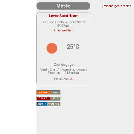
Météo
[
télécharger l'article a
Lévis-Saint-Nom
Conditions météo à 5 août 2026 à
19h59min
OpenWeather
25°C
Ciel dégagé
Vent
: 2 km/h - ouest nord-ouest
Pression
: 1018 mbar
Prévisions
>>
Le service OpenWeather ne fournit
actuellement aucune prévision
météorologique sur le lieu Lévis-
Saint-Nom.
Veuillez consulter le message du
service ci-dessous.
(401 - Invalid API key. Please see
https://openweathermap.org/faq#error401
for more info.)