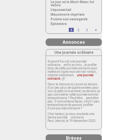
Le jour où le Mont-Blanc fut
vaincu
L’épouvantail
Maçonnerie végétale
Poème non sauvegardé
Éphémère
1
2
3
4
Annonces
Une journée ordinaire
Aujourd’hui est une journée
ordinaire... enfin je crois. Je profite
donc de cette journée ordinaire pour
mettre en ligne mon dernier roman,
intitulé sobrement...
une journée
ordinaire
.
Dans la mesure où j’aurai eu besoin
d’un peu plus de quatre années pour
voir ce petit livre achevé, ne devrais-je
pas considérer cette journée comme
extraordinaire ? Peut-être... peut-être
pas. D’une certaine façon, n’est-il pas
extraordinaire de pouvoir profiter
d’une journée ordinaire ?
Cher lecteur, je vous souhaite une
bonne journée... ordinaire.
Paul Jeanzé, le 19 décembre 2025
Brèves