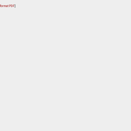
u format PDF
]