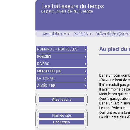
Les bâtisseurs du temps
Le petit univers de Paul Jeanzé
Accueil du site
>
POÉZIES
>
Drôles d’idées (2019 
Au pied du
ROMANS ET NOUVELLES
POÉZIES
DIVERS
MÉDIATHÈQUE
Dans un coin sombr
LA TORAH
J’ai vu un bout de 
Il n’en restait pas 
À MÉDITER
Il avait moins de p
Mais le peu qui tena
Que le garage aban
Sites favoris
Dans un jardin envah
Les genévriers et a
Qui font revenir la 
Plan du site
Là où il n’y a plus d
Connexion