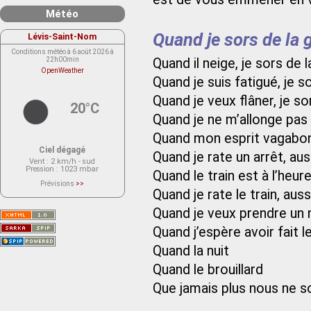
Météo
Quand je sors de la 
Lévis-Saint-Nom
Conditions météo à 6 août 2026 à
Quand il neige, je sors de 
22h00min
OpenWeather
Quand je suis fatigué, je s
Quand je veux flâner, je so
20°C
Quand je ne m’allonge pas s
Quand mon esprit vagabonde
Ciel dégagé
Quand je rate un arrêt, aus
Vent
: 2 km/h - sud
Pression
: 1023 mbar
Quand le train est à l’heu
Prévisions
>>
Quand je rate le train, auss
Le service OpenWeather ne fournit
actuellement aucune prévision
météorologique sur le lieu Lévis-
Quand je veux prendre un n
Saint-Nom.
Veuillez consulter le message du
Quand j’espère avoir fait l
service ci-dessous.
(401 - Invalid API key. Please see
https://openweathermap.org/faq#error401
Quand la nuit
for more info.)
Quand le brouillard
Que jamais plus nous ne so