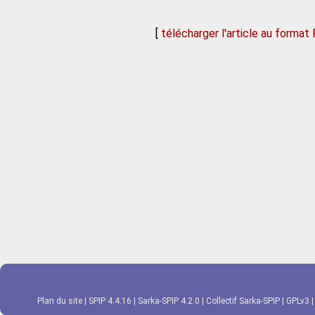
[
télécharger l'article au format
Plan du site
|
SPIP 4.4.16
|
Sarka-SPIP 4.2.0
|
Collectif Sarka-SPIP
|
GPLv3