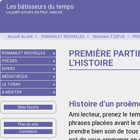
Les bâtisseurs du temps
Le petit univers de Paul Jeanzé
Accueil du site
>
ROMANS ET NOUVELLES
>
Monsieur Z (2014)
>
PRE
PREMIÈRE PARTIE
ROMANS ET NOUVELLES
L’HISTOIRE
POÉZIES
DIVERS
MÉDIATHÈQUE
LA TORAH
À MÉDITER
Histoire d’un proêm
Sites favoris
Ami lecteur, prenez le tem
phrases placées avant le 
Plan du site
prendre bien soin de tous 
Connexion
est de vous emmener en 