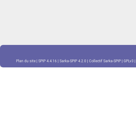
Plan du site
|
SPIP 4.4.16
|
Sarka-SPIP 4.2.0
|
Collectif Sarka-SPIP
|
GPLv3