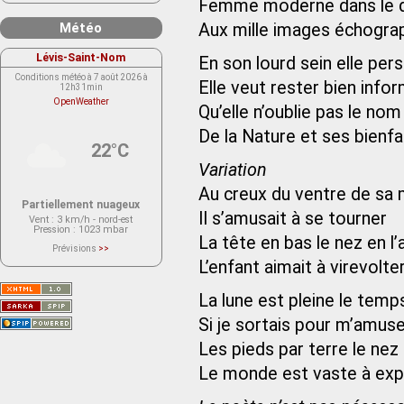
Femme moderne dans le 
Météo
Aux mille images échogra
Lévis-Saint-Nom
En son lourd sein elle per
Conditions météo à 7 août 2026 à
Elle veut rester bien info
12h31min
OpenWeather
Qu’elle n’oublie pas le no
De la Nature et ses bienfa
22°C
Variation
Au creux du ventre de sa
Partiellement nuageux
Il s’amusait à se tourner
Vent
: 3 km/h - nord-est
Pression
: 1023 mbar
La tête en bas le nez en l’a
Prévisions
>>
Le service OpenWeather ne fournit
L’enfant aimait à virevolte
actuellement aucune prévision
météorologique sur le lieu Lévis-
Saint-Nom.
La lune est pleine le temps
Veuillez consulter le message du
service ci-dessous.
(401 - Invalid API key. Please see
Si je sortais pour m’amus
https://openweathermap.org/faq#error401
for more info.)
Les pieds par terre le nez e
Le monde est vaste à exp