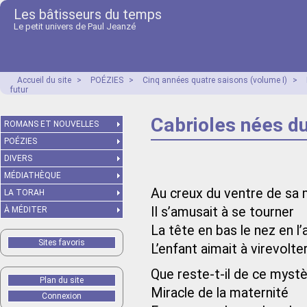
Les bâtisseurs du temps
Le petit univers de Paul Jeanzé
Accueil du site
>
POÉZIES
>
Cinq années quatre saisons (volume I)
>
futur
Cabrioles nées du
ROMANS ET NOUVELLES
POÉZIES
DIVERS
MÉDIATHÈQUE
Au creux du ventre de sa
LA TORAH
Il s’amusait à se tourner
À MÉDITER
La tête en bas le nez en l’a
Sites favoris
L’enfant aimait à virevolte
Que reste-t-il de ce myst
Plan du site
Miracle de la maternité
Connexion